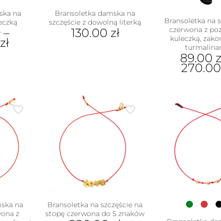
ska na
Bransoletka damska na
Bransoletka na s
leczką
szczęście z dowolną literką
czerwona z po
ł
–
130.00
zł
kuleczką, zak
zł
Ten
turmalina
89.00
z
produkt
270.0
ukt
ma
wiele
Ten
e
wariantów.
pro
antów.
Opcje
ma
e
można
wiel
na
wybrać
war
ać
na
Opc
stronie
moż
ie
produktu
wyb
uktu
na
stro
pro
mska na
Bransoletka na szczęście na
wona z
stopę czerwona do 5 znaków