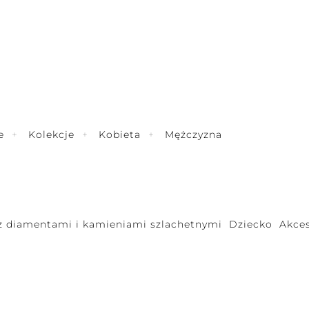
e
Kolekcje
Kobieta
Mężczyzna
 z diamentami i kamieniami szlachetnymi
Dziecko
Akces