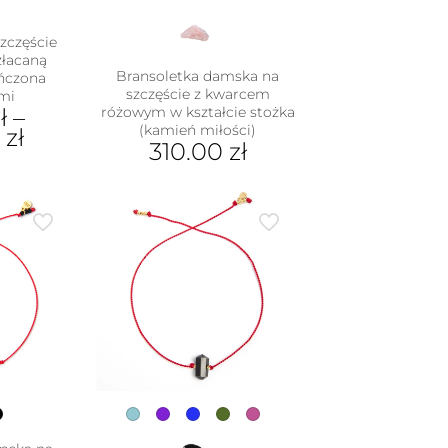
zczęście
złacaną
Bransoletka damska na
ończona
szczęście z kwarcem
mi
ł
–
różowym w kształcie stożka
(kamień miłości)
0
zł
310.00
zł
Ten
dukt
produkt
ma
e
wiele
iantów.
wariantów.
je
Opcje
na
można
rać
wybrać
na
nie
stronie
duktu
produktu