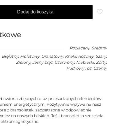
Dodaj do koszyka
atkowe
Pozłacany
,
Srebrny
Błękitny, Fioletowy, Granatowy, Khaki, Różowy, Szary,
Zielony, Jasny brąz, Czerwony, Niebieski, Żółty,
Pudrowy róż, Czarny
 pozbawiona zbędnych oraz przesadzonych elementów
iałaniem energetycznym. Pozytywnie wpływa na nasz
które z bransoletek, zaopatrzone w odpowiednie
ież na naszych bliskich. Jeśli bransoletka szczęścia
 elektromagnetyczne.