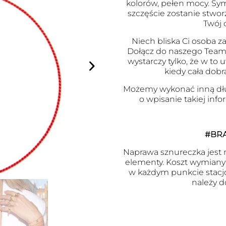
kolorów, pełen mocy. Symb
szczęście zostanie stwor
Twój 
Niech bliska Ci osoba za
Dołącz do naszego Team
wystarczy tylko, że w to
kiedy cała dobr
Możemy wykonać inną dł
o wpisanie takiej inf
#BR
Naprawa sznureczka jest m
elementy. Koszt wymiany j
w każdym punkcie stacj
należy d