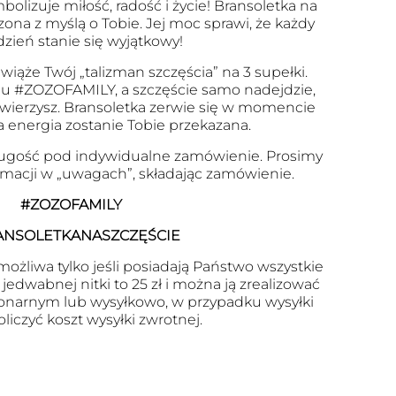
olizuje miłość, radość i życie! Bransoletka na
zona z myślą o Tobie. Jej moc sprawi, że każdy
dzień stanie się wyjątkowy!
wiąże Twój „talizman szczęścia” na 3 supełki.
u #ZOZOFAMILY, a szczęście samo nadejdzie,
 uwierzysz. Bransoletka zerwie się w momencie
a energia zostanie Tobie przekazana.
ugość pod indywidualne zamówienie. Prosimy
ormacji w „uwagach”, składając zamówienie.
#ZOZOFAMILY
ANSOLETKANASZCZĘŚCIE
ożliwa tylko jeśli posiadają Państwo wszystkie
edwabnej nitki to 25 zł i można ją zrealizować
onarnym lub wysyłkowo, w przypadku wysyłki
oliczyć koszt wysyłki zwrotnej.