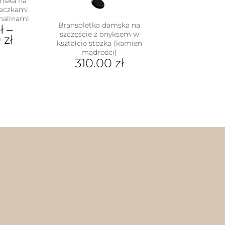
mska na
leczkami
malinami
Bransoletka damska na
ł
–
szczęście z onyksem w
0
zł
kształcie stożka (kamień
mądrości)
310.00
zł
dukt
Ten
e
produkt
iantów.
ma
je
wiele
na
wariantów.
rać
Opcje
można
nie
wybrać
duktu
na
stronie
produktu