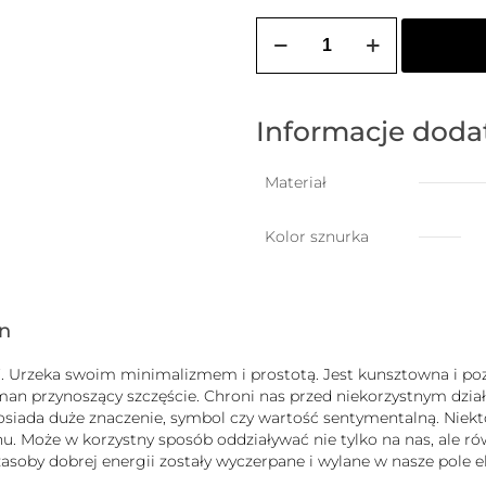
ilość
ZOZO
CHARMS
-
bransoletka
damska
Informacje dod
na
szczęście
z
Materiał
kotem
Kolor sznurka
gn
uck”. Urzeka swoim minimalizmem i prostotą. Jest kunsztowna i
zman przynoszący szczęście. Chroni nas przed niekorzystnym dz
b posiada duże znaczenie, symbol czy wartość sentymentalną. Nie
 Może w korzystny sposób oddziaływać nie tylko na nas, ale równ
j zasoby dobrej energii zostały wyczerpane i wylane w nasze pole