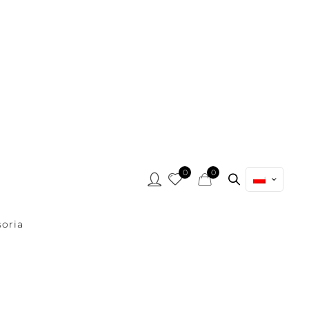
0
0
oria