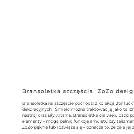
Bransoletka szczęścia ZoZo desi
Bransoletka na szczęście pochodzi z kolekcji „for l
dekoracyjnych. Śmiało można traktować ją jako tali
nastrój oraz siły witalne. Bransoletka dla wielu osó
elementy – mogą pełnić funkcję amuletu czy talizmanu.
ZoZo pęknie lub rozwiąże się – oznacza to, że całe je