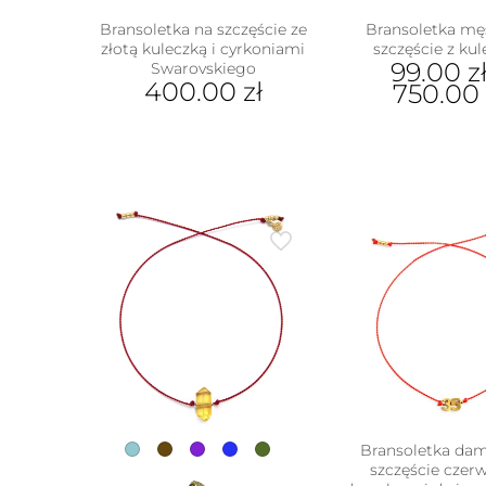
Bransoletka na szczęście ze
Bransoletka mę
złotą kuleczką i cyrkoniami
szczęście z ku
99.00
z
Swarovskiego
400.00
zł
750.00
Ten
prod
ma
wiel
wari
Opcj
moż
wybr
na
stron
prod
Bransoletka da
w
szczęście czer