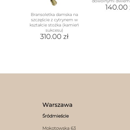
dowolnymi dwiema
140.00
Bransoletka damska na
szczęście z cytrynem w
kształcie stożka (kamień
sukcesu)
310.00
zł
Ten
produkt
ma
wiele
wariantów.
Opcje
można
wybrać
na
stronie
produktu
Warszawa
Śródmieście
Mokotowska 63