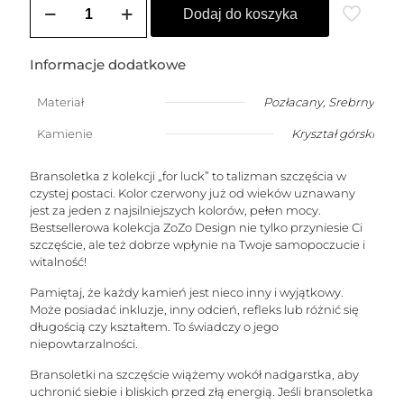
Bransoletka
Dodaj do koszyka
damska
na
szczęście
Informacje dodatkowe
z
kryształem
Materiał
Pozłacany
,
Srebrny
górskim
w
Kamienie
Kryształ górski
kształcie
stożka
(kamień
Bransoletka z kolekcji „for luck” to talizman szczęścia w
oczyszczający)
czystej postaci. Kolor czerwony już od wieków uznawany
jest za jeden z najsilniejszych kolorów, pełen mocy.
Bestsellerowa kolekcja ZoZo Design nie tylko przyniesie Ci
szczęście, ale też dobrze wpłynie na Twoje samopoczucie i
witalność!
Pamiętaj, że każdy kamień jest nieco inny i wyjątkowy.
Może posiadać inkluzje, inny odcień, refleks lub różnić się
długością czy kształtem. To świadczy o jego
niepowtarzalności.
Bransoletki na szczęście wiążemy wokół nadgarstka, aby
uchronić siebie i bliskich przed złą energią. Jeśli bransoletka