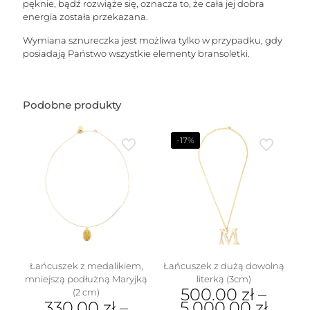
pęknie, bądź rozwiąże się, oznacza to, że cała jej dobra
energia została przekazana.
Wymiana sznureczka jest możliwa tylko w przypadku, gdy
posiadają Państwo wszystkie elementy bransoletki.
Podobne produkty
-17%
Łańcuszek z medalikiem,
Łańcuszek z dużą dowolną
mniejszą podłużną Maryjką
literką (3cm)
500.00
zł
–
(2 cm)
330.00
zł
–
5,000.00
zł