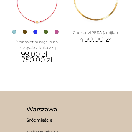
Choker VIPERA (żmijka)
450.00
zł
Bransoletka męska na
szczęście z kuleczką
99.00
zł
–
750.00
zł
Ten
produkt
ma
wiele
wariantów.
Opcje
można
wybrać
Warszawa
na
stronie
Śródmieście
produktu
Mokotowska 63