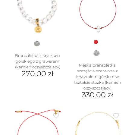
Opcje
produktu
można
wybrać
na
stronie
produktu
Bransoletka z kryształu
górskiego z grawerem
Męska bransoletka
(kamień oczyszczający)
szczęścia czerwona z
270.00
zł
kryształem górskim w
kształcie stożka (kamień
oczyszczający)
330.00
zł