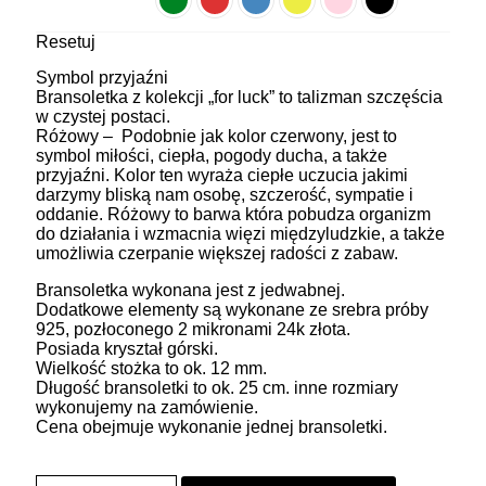
Resetuj
Symbol przyjaźni
Bransoletka z kolekcji „for luck” to talizman szczęścia
w czystej postaci.
Różowy – Podobnie jak kolor czerwony, jest to
symbol miłości, ciepła, pogody ducha, a także
przyjaźni. Kolor ten wyraża ciepłe uczucia jakimi
darzymy bliską nam osobę, szczerość, sympatie i
oddanie. Różowy to barwa która pobudza organizm
do działania i wzmacnia więzi międzyludzkie, a także
umożliwia czerpanie większej radości z zabaw.
Bransoletka wykonana jest z jedwabnej.
Dodatkowe elementy są wykonane ze srebra próby
925, pozłoconego 2 mikronami 24k złota.
Posiada kryształ górski.
Wielkość stożka to ok. 12 mm.
Długość bransoletki to ok. 25 cm. inne rozmiary
wykonujemy na zamówienie.
Cena obejmuje wykonanie jednej bransoletki.
ilość