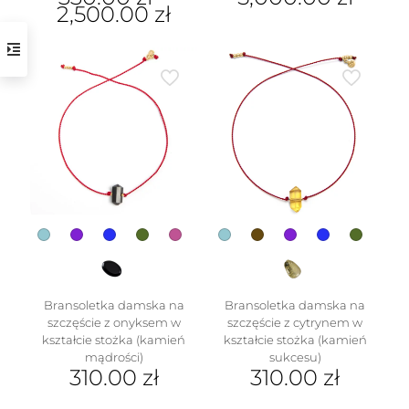
2,500.00
zł
Ten
Ten
produkt
produkt
ma
ma
wiele
wiele
wariantów.
wariantów.
Opcje
Opcje
można
można
wybrać
wybrać
na
w
na
stronie
stronie
produktu
produktu
Bransoletka damska na
Bransoletka damska na
szczęście z onyksem w
szczęście z cytrynem w
kształcie stożka (kamień
kształcie stożka (kamień
mądrości)
sukcesu)
310.00
zł
310.00
zł
Ten
Ten