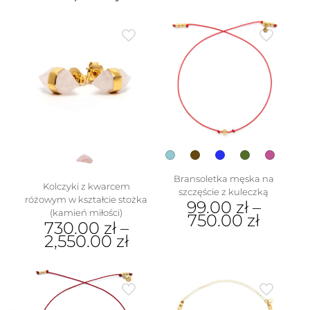
Bransoletka męska na
Kolczyki z kwarcem
szczęście z kuleczką
różowym w kształcie stożka
99.00
zł
–
(kamień miłości)
750.00
zł
730.00
zł
–
2,550.00
zł
Ten
produkt
Ten
ma
produkt
wiele
ma
wariantów.
wiele
Opcje