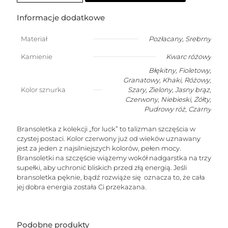
szczęście
z
Informacje dodatkowe
przelotowym
kwarcem
Materiał
Pozłacany
,
Srebrny
różowym
(kamień
Kamienie
Kwarc różowy
miłości)
Błękitny, Fioletowy,
Granatowy, Khaki, Różowy,
Kolor sznurka
Szary, Zielony, Jasny brąz,
Czerwony, Niebieski, Żółty,
Pudrowy róż, Czarny
Bransoletka z kolekcji „for luck” to talizman szczęścia w
czystej postaci. Kolor czerwony już od wieków uznawany
jest za jeden z najsilniejszych kolorów, pełen mocy.
Bransoletki na szczęście wiążemy wokół nadgarstka na trzy
supełki, aby uchronić bliskich przed złą energią. Jeśli
bransoletka pęknie, bądź rozwiąże się oznacza to, że cała
jej dobra energia została Ci przekazana.
Podobne produkty