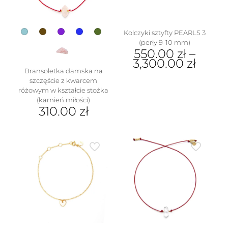
Kolczyki sztyfty PEARLS 3
(perły 9-10 mm)
550.00
zł
–
3,300.00
zł
Bransoletka damska na
Ten
szczęście z kwarcem
produkt
różowym w kształcie stożka
ma
(kamień miłości)
wiele
310.00
zł
wariantów.
Ten
Opcje
produkt
można
ma
wybrać
wiele
na
wariantów.
stronie
Opcje
produktu
można
wybrać
na
stronie
produktu