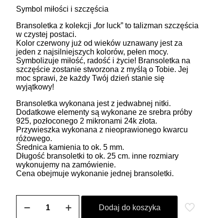
Symbol miłości i szczęścia
Bransoletka z kolekcji „for luck” to talizman szczęścia
w czystej postaci.
Kolor czerwony już od wieków uznawany jest za
jeden z najsilniejszych kolorów, pełen mocy.
Symbolizuje miłość, radość i życie! Bransoletka na
szczęście zostanie stworzona z myślą o Tobie. Jej
moc sprawi, że każdy Twój dzień stanie się
wyjątkowy!
Bransoletka wykonana jest z jedwabnej nitki.
Dodatkowe elementy są wykonane ze srebra próby
925, pozłoconego 2 mikronami 24k złota.
Przywieszka wykonana z nieoprawionego kwarcu
różowego.
Średnica kamienia to ok. 5 mm.
Długość bransoletki to ok. 25 cm. inne rozmiary
wykonujemy na zamówienie.
Cena obejmuje wykonanie jednej bransoletki.
ilość
Bransoletka
Dodaj do koszyka
na