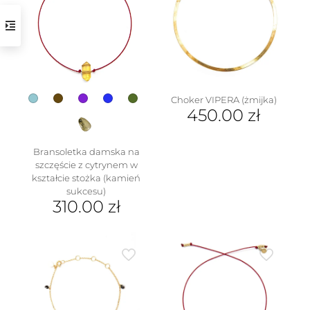
wariantów.
można
Opcje
wybrać
można
na
wybrać
stronie
na
produktu
stronie
produktu
Choker VIPERA (żmijka)
450.00
zł
w
Bransoletka damska na
szczęście z cytrynem w
kształcie stożka (kamień
sukcesu)
310.00
zł
Ten
produkt
ma
wiele
wariantów.
Opcje
można