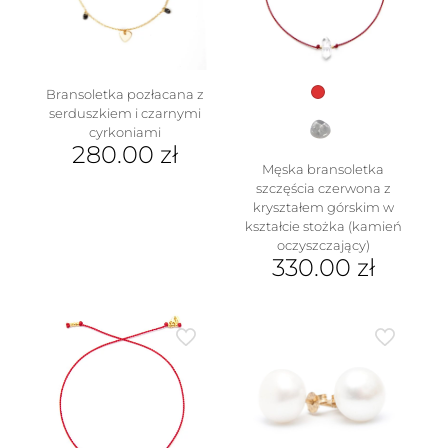
wybrać
na
stronie
produktu
Bransoletka pozłacana z
serduszkiem i czarnymi
cyrkoniami
280.00
zł
Męska bransoletka
szczęścia czerwona z
kryształem górskim w
kształcie stożka (kamień
oczyszczający)
330.00
zł