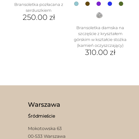
Bransoletka pozłacana z
serduszkiem
250.00
zł
Bransoletka damska na
szczęście z kryształem
górskim w kształcie stożka
(kamień oczyszczający)
310.00
zł
Ten
produkt
ma
wiele
wariantów.
Opcje
można
wybrać
Warszawa
na
stronie
Śródmieście
produktu
Mokotowska 63
00-533 Warszawa