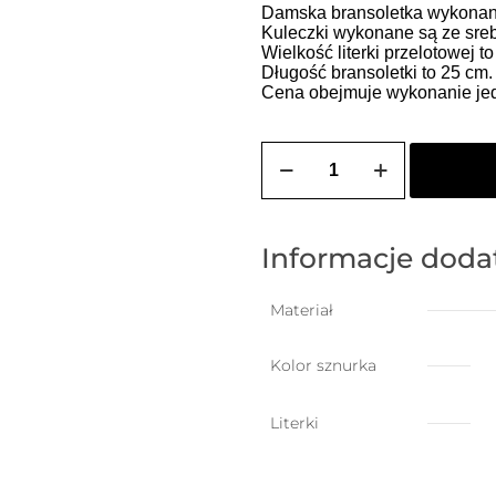
Damska bransoletka wykonana 
Kuleczki wykonane są ze sreb
Wielkość literki przelotowej t
Długość bransoletki to 25 cm
Cena obejmuje wykonanie jedn
ilość
Bransoletka
damska
na
szczęście
z
Informacje dod
dowolną
literką
Materiał
Kolor sznurka
Literki