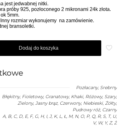
jest jedwabnej nitki.
ra próby 925, pozłoconego 2 mikronami 24k złota.
o ok 5mm.
. Inny rozmiar wykonujemy na zamówienie.
ej bransoletki.
Dodaj do koszyka
atkowe
Pozłacany
,
Srebrny
Błękitny, Fioletowy, Granatowy, Khaki, Różowy, Szary,
Zielony, Jasny brąz, Czerwony, Niebieski, Żółty,
Pudrowy róż, Czarny
A, B, C, D, E, F, G, H, I, J, K, L, Ł, M, N, O, P, Q, R, S, T, U,
V, W, Y, Z, Ż