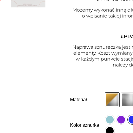
Możemy wykonać inną dł
o wpisanie takiej inf
#BR
Naprawa sznureczka jest m
elementy. Koszt wymiany j
w każdym punkcie stacj
należy d
Materiał
Kolor sznurka