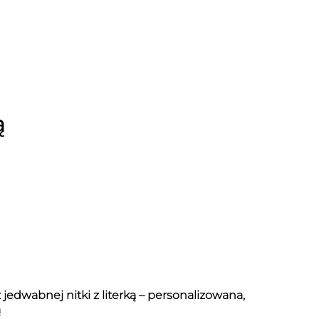
ą
 jedwabnej nitki z literką – personalizowana,
ą