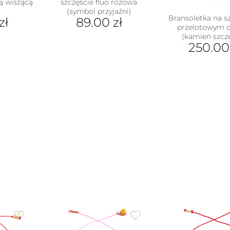
ą wiszącą
szczęście fluo różowa
(symbol przyjaźni)
Bransoletka na sz
zł
89.00
zł
przelotowym 
(kamień szcz
250.0
ukt
Ten
e
pro
antów.
ma
e
wiel
na
war
ać
Opc
moż
ie
wyb
uktu
na
stro
pro