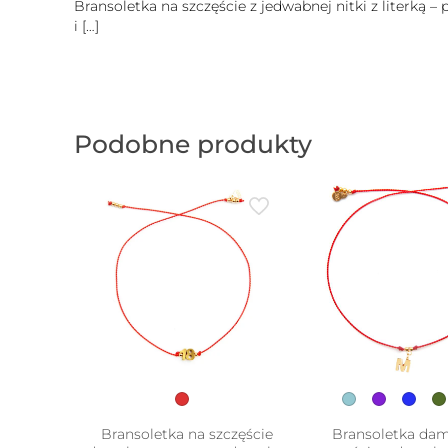
Bransoletka na szczęście z jedwabnej nitki z literką –
i
[…]
Podobne produkty
w
Bransoletka na szczęście
Bransoletka da