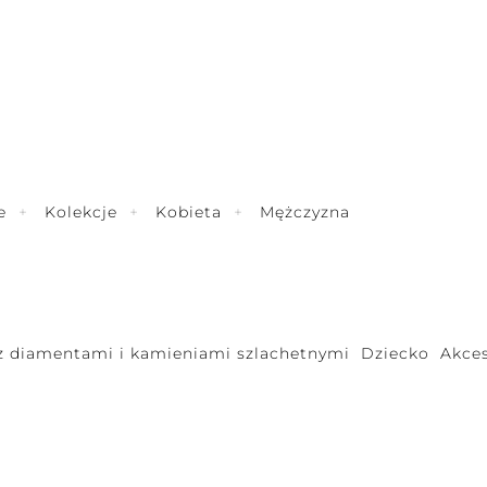
e
Kolekcje
Kobieta
Mężczyzna
 z diamentami i kamieniami szlachetnymi
Dziecko
Akces