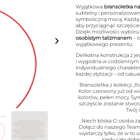
Wyjątkowa
bransoletka na 
subtelny i personalizowany
symboliczną mocą. Każdą
aby przyciągnąć szczęście
Dzięki możliwości wyboru l
osobistym talizmanem
– i
wyjątkowego prezentu.
Delikatna konstrukcja z je
i wygodna w codziennym no
indywidualnego charakter
każdej stylizacji – od cas
Bransoletka z kolekcji „fo
Kolor czerwony już od wi
kolorów, pełen mocy. Symb
szczęście zostanie stwor
Twój 
Niech bliska Ci osoba za
Dołącz do naszego Team
wystarczy tylko, że w to
kiedy cała dobr