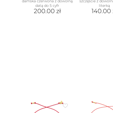
damska czerwona z dowolną
szczęście z dowoln
datą do 5 cyfr
literką
200.00
zł
140.00
Ten
prod
ma
wiel
wari
Opcj
moż
wybr
na
stron
prod