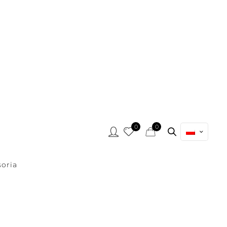
0
0
oria