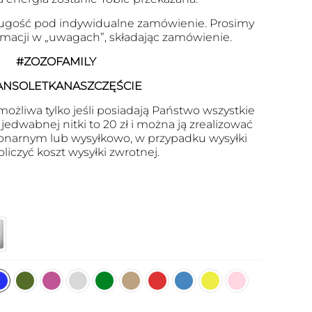
ugość pod indywidualne zamówienie. Prosimy
ormacji w „uwagach”, składając zamówienie.
#ZOZOFAMILY
ANSOLETKANASZCZĘŚCIE
ożliwa tylko jeśli posiadają Państwo wszystkie
edwabnej nitki to 20 zł i można ją zrealizować
onarnym lub wysyłkowo, w przypadku wysyłki
oliczyć koszt wysyłki zwrotnej.