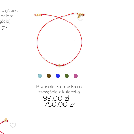
częście z
opalem
ęścia)
0
zł
dukt
e
iantów.
je
na
rać
Bransoletka męska na
nie
szczęście z kuleczką
duktu
99.00
zł
–
750.00
zł
Ten
produkt
ma
wiele