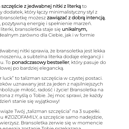
szczęście z jedwabnej nitki z literką
to
 dodatek, który łączy minimalistyczny styl z
 bransoletkę możesz
zawiązać z dobrą intencją
,
, pozytywną energię i spełnienie marzeń.
iterki, bransoletka staje się
unikalnym,
dealnym zarówno dla Ciebie, jak i w formie
dwabnej nitki sprawia, że bransoletka jest lekka
szeniu, a subtelna literka dodaje elegancji i
u. To
ponadczasowy bestseller
, który pasuje do
ualowej po bardziej elegancką.
r luck” to talizman szczęścia w czystej postaci.
eków uznawany jest za jeden z najsilniejszych
olizuje miłość, radość i życie! Bransoletka na
zona z myślą o Tobie. Jej moc sprawi, że każdy
dzień stanie się wyjątkowy!
wiąże Twój „talizman szczęścia” na 3 supełki.
u #ZOZOFAMILY, a szczęście samo nadejdzie,
 uwierzysz. Bransoletka zerwie się w momencie
a energia zostanie Tobie przekazana.