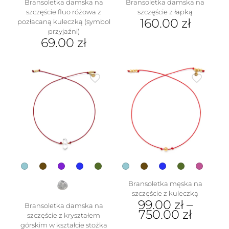
Bransoletka damska na
Bransoletka damska na
szczęście fluo różowa z
szczęście z łapką
160.00
zł
pozłacaną kuleczką (symbol
przyjaźni)
Ten
69.00
zł
produkt
ma
wiele
wariantów.
Opcje
można
wybrać
na
stronie
produktu
Bransoletka męska na
szczęście z kuleczką
99.00
zł
–
Bransoletka damska na
750.00
zł
szczęście z kryształem
górskim w kształcie stożka
Ten