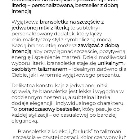
literką – personalizowana, bestseller z dobrą
intencją
Wyjątkowa
bransoletka na szczęście z
jedwabnej nitki z literką
to subtelny i
personalizowany dodatek, który łączy
minimalistyczny styl z symboliczną mocą.
Każdą bransoletkę możesz
zawiązać z dobrą
intencją
, aby przyciągnąć szczęście, pozytywną
energię i spełnienie marzeń. Dzięki możliwości
wyboru literki, bransoletka staje się
unikalnym,
osobistym talizmanem
– idealnym zarówno dla
Ciebie, jak i w formie wyjątkowego prezentu.
Delikatna konstrukcja z jedwabnej nitki
sprawia, że bransoletka jest lekka i wygodna w
codziennym noszeniu, a subtelna literka
dodaje elegancji i indywidualnego charakteru.
To
ponadczasowy bestseller
, który pasuje do
każdej stylizacji – od casualowej po bardziej
elegancką.
Bransoletka z kolekcji „for luck” to talizman
szczęścia w czystej postaci. Kolor czerwony już