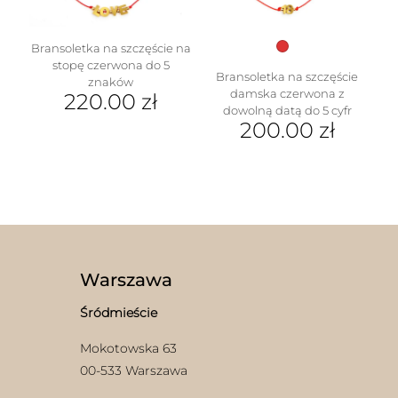
stronie
produktu
Bransoletka na szczęście na
stopę czerwona do 5
Bransoletka na szczęście
znaków
damska czerwona z
220.00
zł
dowolną datą do 5 cyfr
200.00
zł
Warszawa
Śródmieście
Mokotowska 63
00-533 Warszawa