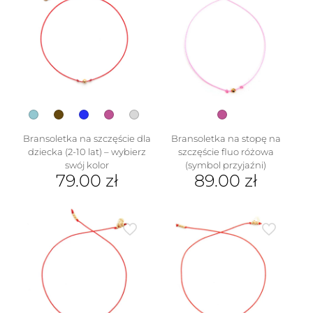
wiele
wariantów.
Opcje
można
wybrać
na
stronie
produktu
Bransoletka na szczęście dla
Bransoletka na stopę na
dziecka (2-10 lat) – wybierz
szczęście fluo różowa
swój kolor
(symbol przyjaźni)
79.00
zł
89.00
zł
Ten
produkt
ma
wiele
wariantów.
Opcje
można
wybrać
na