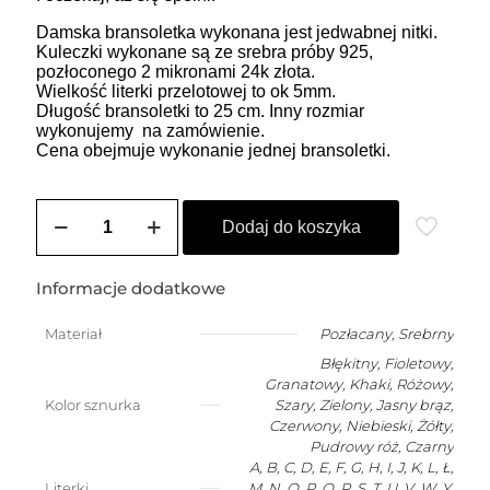
Damska bransoletka wykonana jest jedwabnej nitki.
Kuleczki wykonane są ze srebra próby 925,
pozłoconego 2 mikronami 24k złota.
Wielkość literki przelotowej to ok 5mm.
Długość bransoletki to 25 cm. Inny rozmiar
wykonujemy na zamówienie.
Cena obejmuje wykonanie jednej bransoletki.
ilość
Bransoletka
Dodaj do koszyka
damska
na
szczęście
Informacje dodatkowe
z
dowolną
Materiał
Pozłacany
,
Srebrny
literką
Błękitny, Fioletowy,
Granatowy, Khaki, Różowy,
Kolor sznurka
Szary, Zielony, Jasny brąz,
Czerwony, Niebieski, Żółty,
Pudrowy róż, Czarny
A, B, C, D, E, F, G, H, I, J, K, L, Ł,
Literki
M, N, O, P, Q, R, S, T, U, V, W, Y,