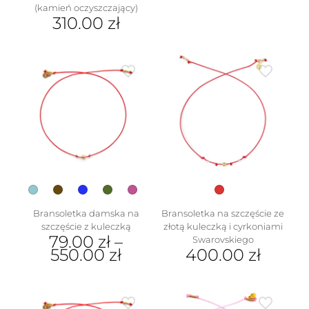
(kamień oczyszczający)
produkt
310.00
zł
ma
wiele
Ten
wariantów.
produkt
Opcje
ma
można
wiele
wybrać
wariantów.
na
Opcje
stronie
można
produktu
wybrać
na
stronie
produktu
Bransoletka damska na
Bransoletka na szczęście ze
szczęście z kuleczką
złotą kuleczką i cyrkoniami
79.00
zł
–
Swarovskiego
550.00
zł
400.00
zł
Ten
produkt
ma