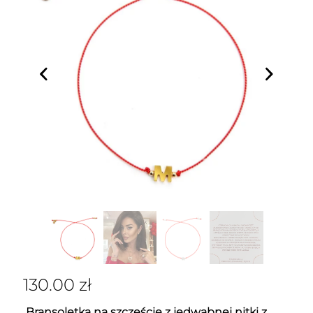
130.00
zł
Bransoletka na szczęście z jedwabnej nitki z