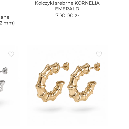
Kolczyki srebrne KORNELIA
EMERALD
700.00
zł
acane
12 mm)