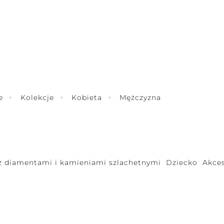
e
Kolekcje
Kobieta
Mężczyzna
 z diamentami i kamieniami szlachetnymi
Dziecko
Akces