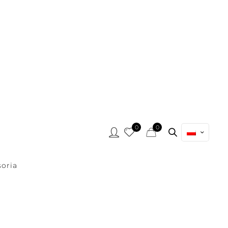
0
0
oria