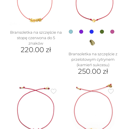
na
stronie
produktu
Bransoletka na szczęście na
stopę czerwona do 5
znaków
220.00
zł
Bransoletka na szczęście z
przelotowym cytrynem
(kamień sukcesu)
250.00
zł
Ten
produkt
ma
wiele
wariantów.
Opcje
można
wybrać
na
stronie