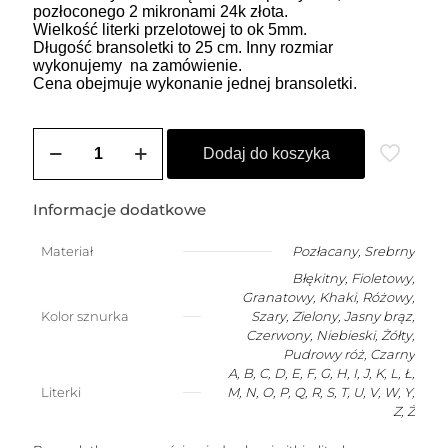
pozłoconego 2 mikronami 24k złota.
Wielkość literki przelotowej to ok 5mm.
Długość bransoletki to 25 cm. Inny rozmiar
wykonujemy na zamówienie.
Cena obejmuje wykonanie jednej bransoletki.
ilość
Bransoletka
Dodaj do koszyka
damska
na
szczęście
Informacje dodatkowe
z
dowolną
Materiał
Pozłacany
,
Srebrny
literką
Błękitny, Fioletowy,
Granatowy, Khaki, Różowy,
Kolor sznurka
Szary, Zielony, Jasny brąz,
Czerwony, Niebieski, Żółty,
Pudrowy róż, Czarny
A, B, C, D, E, F, G, H, I, J, K, L, Ł,
Literki
M, N, O, P, Q, R, S, T, U, V, W, Y,
Z, Ż