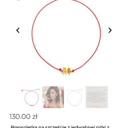
130.00
zł
Bransoletka na szczęście z jedwabnej nitki z