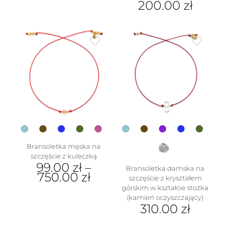
200.00
zł
Bransoletka męska na
szczęście z kuleczką
99.00
zł
–
Bransoletka damska na
750.00
zł
szczęście z kryształem
górskim w kształcie stożka
Ten
(kamień oczyszczający)
produkt
310.00
zł
ma
wiele
Ten
wariantów.