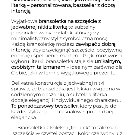
literką – personalizowana, bestseller z dobrą
intencją
Wyjątkowa
bransoletka na szczęście z
jedwabnej nitki z literką
to subtelny i
personalizowany dodatek, który łączy
minimalistyczny styl z symboliczną mocą.
Każdą bransoletkę możesz
zawiązać z dobrą
intencją
, aby przyciągnąć szczęście, pozytywną
energię i spełnienie marzeń. Dzięki możliwości
wyboru literki, bransoletka staje się
unikalnym,
osobistym talizmanem
– idealnym zarówno dla
Ciebie, jak i w formie wyjątkowego prezentu.
Delikatna konstrukcja z jedwabnej nitki
sprawia, że bransoletka jest lekka i wygodna w
codziennym noszeniu, a subtelna literka
dodaje elegancji i indywidualnego charakteru.
To
ponadczasowy bestseller
, który pasuje do
każdej stylizacji – od casualowej po bardziej
elegancką.
Bransoletka z kolekcji „for luck” to talizman
szczęścia w czystej postaci. Kolor czerwony już