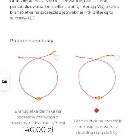
Bransoletka na szczęście z jedwabnej nitki z literką –
personalizowana, bestseller z dobrą intencją Wyjątkowa
bransoletka na szczęście z jedwabnej nitki z literką to
subtelny i
[…]
Podobne produkty
w
Bransoletka damska na
szczęście czerwona z
Bransoletka na szczęście
dowolnymi dwiema cyframi
damska czerwona z
140.00
zł
dowolną datą do 5 cyfr