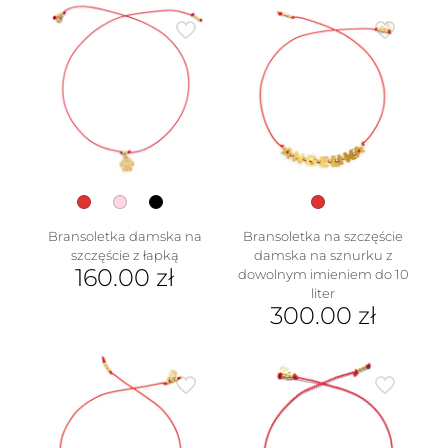
produkt
Opcje
ma
można
wiele
wybrać
wariantów.
na
Opcje
stronie
można
produktu
wybrać
na
stronie
produktu
Bransoletka damska na
Bransoletka na szczęście
szczęście z łapką
damska na sznurku z
160.00
zł
dowolnym imieniem do 10
liter
Ten
300.00
zł
produkt
ma
wiele
wariantów.
Opcje
można
wybrać