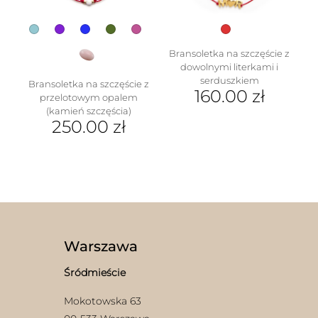
produktu
Bransoletka na szczęście z
dowolnymi literkami i
serduszkiem
Bransoletka na szczęście z
160.00
zł
przelotowym opalem
(kamień szczęścia)
Ten
250.00
zł
produkt
ma
Ten
wiele
produkt
wariantów.
ma
Opcje
wiele
można
wariantów.
wybrać
Opcje
na
można
stronie
wybrać
Warszawa
produktu
na
stronie
Śródmieście
produktu
Mokotowska 63