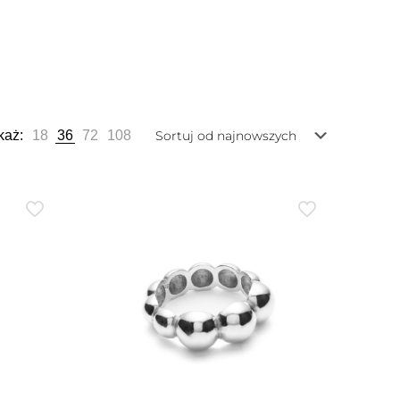
każ:
18
36
72
108