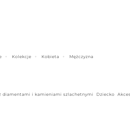
e
Kolekcje
Kobieta
Mężczyzna
 z diamentami i kamieniami szlachetnymi
Dziecko
Akces