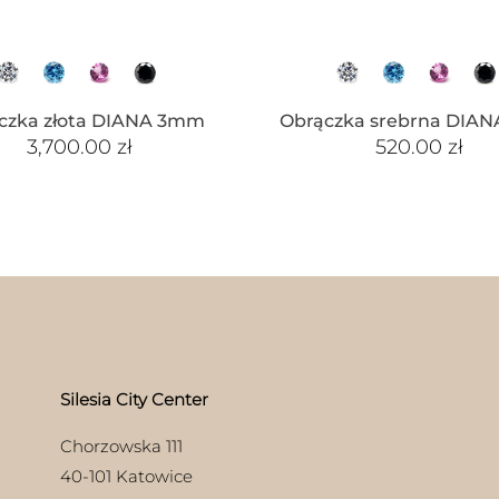
czka złota DIANA 3mm
Obrączka srebrna DIA
3,700.00
zł
520.00
zł
Silesia City Center
Chorzowska 111
40-101 Katowice