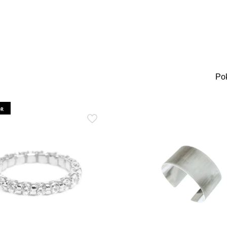
Po
OR