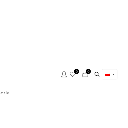
0
0
oria