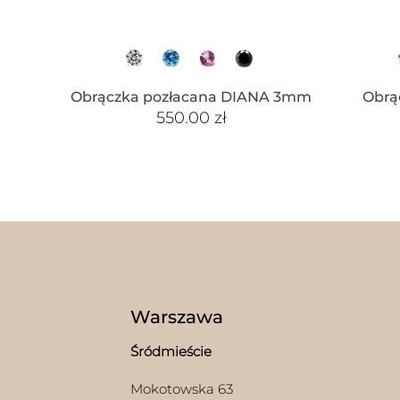
Obrączka pozłacana DIANA 3mm
Obrą
550.00
zł
Warszawa
Śródmieście
Mokotowska 63