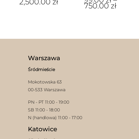
2,500.00
zł
750.00
zł
Ten
Ten
produkt
produkt
ma
ma
wiele
wiele
wariantów.
wariantów.
Opcje
Opcje
można
można
wybrać
wybrać
na
Warszawa
na
stronie
stronie
produktu
Śródmieście
produktu
Mokotowska 63
00-533 Warszawa
PN - PT 11:00 - 19:00
SB 11:00 - 18:00
N (handlowa) 11:00 - 17:00
Katowice