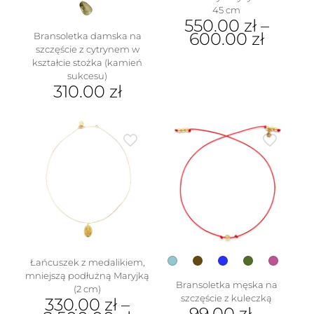
45 cm
550.00
zł
–
600.00
zł
Bransoletka damska na
szczęście z cytrynem w
Ten
kształcie stożka (kamień
produkt
sukcesu)
ma
310.00
zł
wiele
Ten
wariantów.
produkt
Opcje
ma
można
wiele
wybrać
wariantów.
na
Opcje
stronie
można
produktu
wybrać
na
stronie
produktu
Łańcuszek z medalikiem,
mniejszą podłużną Maryjką
Bransoletka męska na
(2 cm)
szczęście z kuleczką
330.00
zł
–
99.00
zł
–