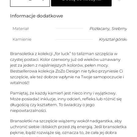
damska
na
szczęście
Informacje dodatkowe
z
kryształem
Materiał
Pozłacany
,
Srebrny
górskim
w
Kamienie
Kryształ górski
kształcie
stożka
(kamień
Bransoletka z kolekcji „for luck” to talizman szczęścia w
oczyszczający)
czystej postaci. Kolor czerwony już od wieków uznawany
jest za jeden z najsilniejszych kolorów, pełen mocy.
Bestsellerowa kolekcja ZoZo Design nie tylko przyniesie Ci
szczęście, ale też dobrze wpłynie na Twoje samopoczucie i
witalność!
Pamiętaj, że każdy kamień jest nieco inny i wyjątkowy.
Może posiadać inkluzje, inny odcień, refleks lub różnić się
długością czy kształtem. To świadczy o jego
niepowtarzalności.
Bransoletki na szczęście wiążemy wokół nadgarstka, aby
uchronić siebie i bliskich przed złą energią. Jeśli bransoletka
pęknie, bądź rozwiąże się, oznacza to, że cała jej dobra