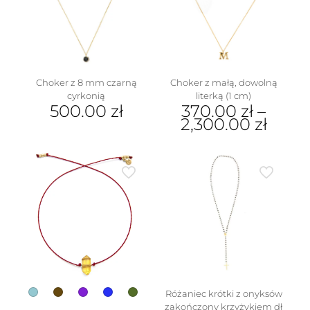
można
wybrać
na
stronie
produktu
Choker z 8 mm czarną
Choker z małą, dowolną
cyrkonią
literką (1 cm)
500.00
zł
370.00
zł
–
2,300.00
zł
Ten
produkt
ma
wiele
wariantów.
Opcje
można
wybrać
na
stronie
produktu
Różaniec krótki z onyksów
zakończony krzyżykiem dł