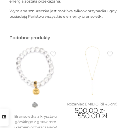
energia została przekazana.
Wymiana sznureczka jest możliwa tylko w przypadku, gdy
posiadają Państwo wszystkie elementy bransoletki.
Podobne produkty
Różaniec EMILIO (dł 45 cm)
500.00
zł
–
550.00
zł
Bransoletka z kryształu
górskiego z grawerem
Ten
(kamień oczyszczający)