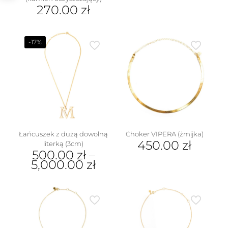
produkt
270.00
zł
ma
wiele
wariantów.
Opcje
-17%
można
wybrać
na
stronie
produktu
w
Łańcuszek z dużą dowolną
Choker VIPERA (żmijka)
450.00
zł
literką (3cm)
500.00
zł
–
5,000.00
zł
Ten
produkt
ma
wiele
wariantów.
Opcje