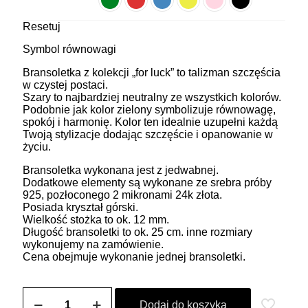
Resetuj
Symbol równowagi
Bransoletka z kolekcji „for luck” to talizman szczęścia
w czystej postaci.
Szary to najbardziej neutralny ze wszystkich kolorów.
Podobnie jak kolor zielony symbolizuje równowagę,
spokój i harmonię. Kolor ten idealnie uzupełni każdą
Twoją stylizacje dodając szczęście i opanowanie w
życiu.
Bransoletka wykonana jest z jedwabnej.
Dodatkowe elementy są wykonane ze srebra próby
925, pozłoconego 2 mikronami 24k złota.
Posiada kryształ górski.
Wielkość stożka to ok. 12 mm.
Długość bransoletki to ok. 25 cm. inne rozmiary
wykonujemy na zamówienie.
Cena obejmuje wykonanie jednej bransoletki.
ilość
Bransoletka
Dodaj do koszyka