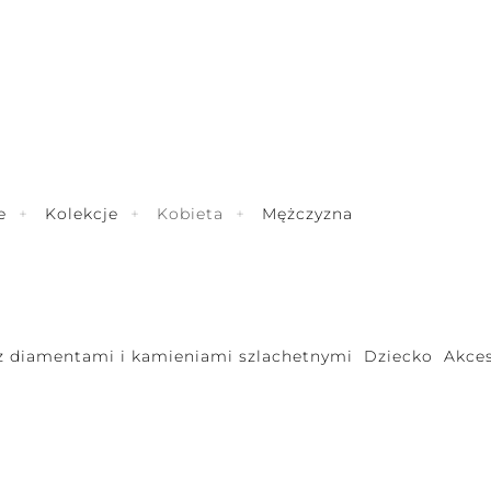
e
Kolekcje
Kobieta
Mężczyzna
 z diamentami i kamieniami szlachetnymi
Dziecko
Akces