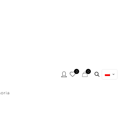
0
0
oria