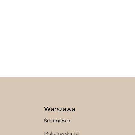
Warszawa
Śródmieście
Mokotowska 63