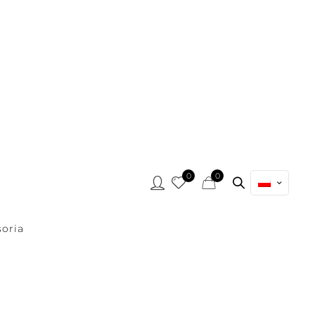
0
0
oria