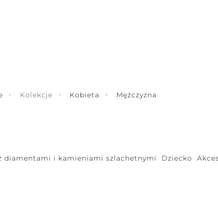
e
Kolekcje
Kobieta
Mężczyzna
 z diamentami i kamieniami szlachetnymi
Dziecko
Akces