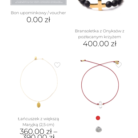
wybrać
wybrać
na
na
Bon upominkowy / voucher
stronie
stronie
0.00
zł
produktu
produktu
Bransoletka z Onyksów z
pozłacanym krzyżem
400.00
zł
w
Łańcuszek z większą
Maryjką (2,5 cm)
360.00
zł
–
390.00
zł