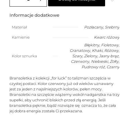
na
szczęście
z
Informacje dodatkowe
przelotowym
kwarcem
Materiał
Pozłacany
,
Srebrny
różowym
(kamień
Kamienie
Kwarc różowy
miłości)
Błękitny, Fioletowy,
Granatowy, Khaki, Różowy,
Kolor sznurka
Szary, Zielony, Jasny brąz,
Czerwony, Niebieski, Żółty,
Pudrowy róż, Czarny
Bransoletka z kolekcji „for luck” to talizman szczęścia w
czystej postaci. Kolor czerwony już od wieków uznawany
jest za jeden z najsilniejszych kolorów, pełen mocy.
Bransoletki na szczęście wiążemy wokół nadgarstka na trzy
supełki, aby uchronić bliskich przed złą energią. Jeśli
bransoletka pęknie, bądź rozwiąże się oznacza to, że cała
jej dobra energia została Ci przekazana.