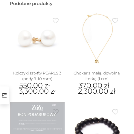
Podobne produkty
Kolczyki sztyfty PEARLS 3
Choker z małą, dowolną
(perły 9-10 mm)
literką (1 cm)
550.00
zł
–
370.00
zł
–
3,300.00
zł
2,300.00
zł
Ten
Ten
produkt
produkt
ma
ma
wiele
wiele
wariantów.
wariantów.
Opcje
Opcje
można
można