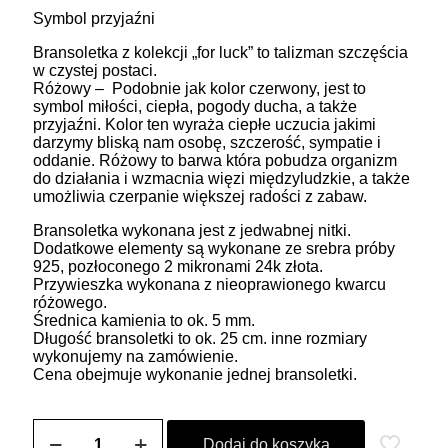
Symbol przyjaźni
Bransoletka z kolekcji „for luck” to talizman szczęścia
w czystej postaci.
Różowy – Podobnie jak kolor czerwony, jest to
symbol miłości, ciepła, pogody ducha, a także
przyjaźni. Kolor ten wyraża ciepłe uczucia jakimi
darzymy bliską nam osobę, szczerość, sympatie i
oddanie. Różowy to barwa która pobudza organizm
do działania i wzmacnia więzi międzyludzkie, a także
umożliwia czerpanie większej radości z zabaw.
Bransoletka wykonana jest z jedwabnej nitki.
Dodatkowe elementy są wykonane ze srebra próby
925, pozłoconego 2 mikronami 24k złota.
Przywieszka wykonana z nieoprawionego kwarcu
różowego.
Średnica kamienia to ok. 5 mm.
Długość bransoletki to ok. 25 cm. inne rozmiary
wykonujemy na zamówienie.
Cena obejmuje wykonanie jednej bransoletki.
ilość
Bransoletka
Dodaj do koszyka