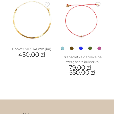
ma
wiele
wariantów.
Opcje
można
wybrać
na
stronie
produktu
Choker VIPERA (żmijka)
450.00
zł
Bransoletka damska na
szczęście z kuleczką
79.00
zł
–
550.00
zł
Ten
produkt
ma
wiele
wariantów.
Opcje
można
wybrać