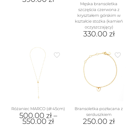
Męska bransoletka
Ten
szczęścia czerwona z
produkt
kryształem górskim w
ma
kształcie stożka (kamień
wiele
oczyszczający)
wariantów.
330.00
zł
Opcje
można
wybrać
na
stronie
produktu
Różaniec MARCO (dł 45cm)
Bransoletka pozłacana z
500.00
zł
–
serduszkiem
550.00
zł
250.00
zł
Ten
produkt