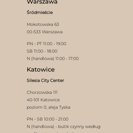
Warszawa
na
stronie
Śródmieście
produktu
Mokotowska 63
00-533 Warszawa
PN - PT 11:00 - 19:00
SB 11:00 - 18:00
N (handlowa) 11:00 - 17:00
Katowice
Silesia City Center
Chorzowska 111
40-101 Katowice
poziom 0, aleja Tyska
PN - SB 10:00 - 21:00
N (handlowa) - butik czynny według