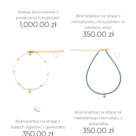
produktu
Zestaw bransoletek z
Bransoletka na stopę z
pozłacanych kuleczek
hematytów z krzyżykiem w
1,000.00
zł
odcieniu złota
350.00
zł
w
Bransoletka na stopę ze
niebieskiego Hematytu z
Bransoletka na stopę z
gwiazdką
białych Agatów, z gwiazdką
350.00
zł
350.00
zł