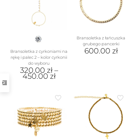
Bransoletka z łańcuszka
grubego pancerki
600.00
zł
Bransoletka z cyrkoniami na
rękę i palec 2 – kolor cyrkonii
do wyboru
320.00
zł
–
450.00
zł
Ten
produkt
ma
wiele
wariantów.
Opcje
można
wybrać
na
stronie