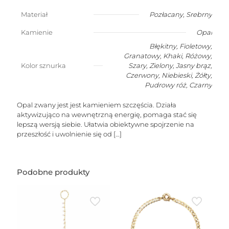
przelotowym
opalem
Materiał
Pozłacany
,
Srebrny
(kamień
szczęścia)
Kamienie
Opal
Błękitny, Fioletowy,
Granatowy, Khaki, Różowy,
Kolor sznurka
Szary, Zielony, Jasny brąz,
Czerwony, Niebieski, Żółty,
Pudrowy róż, Czarny
Opal zwany jest jest kamieniem szczęścia. Działa
aktywizująco na wewnętrzną energię, pomaga stać się
lepszą wersją siebie. Ułatwia obiektywne spojrzenie na
przeszłość i uwolnienie się od
[…]
Podobne produkty