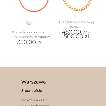
wybrać
na
stronie
produktu
Bransoletka z szerokiej
pancerki
450.00
zł
–
Bransoletka na stopę z
500.00
zł
pomarańczowych Agatów
350.00
zł
Ten
produkt
ma
wiele
wariantów.
Opcje
można
wybrać
na
Warszawa
stronie
produktu
Śródmieście
Mokotowska 63
00-533 Warszawa