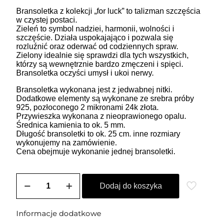
Bransoletka z kolekcji „for luck” to talizman szczęścia
w czystej postaci.
Zieleń to symbol nadziei, harmonii, wolności i
szczęście. Działa uspokajająco i pozwala się
rozluźnić oraz oderwać od codziennych spraw.
Zielony idealnie się sprawdzi dla tych wszystkich,
którzy są wewnętrznie bardzo zmęczeni i spięci.
Bransoletka oczyści umysł i ukoi nerwy.
Bransoletka wykonana jest z jedwabnej nitki.
Dodatkowe elementy są wykonane ze srebra próby
925, pozłoconego 2 mikronami 24k złota.
Przywieszka wykonana z nieoprawionego opalu.
Średnica kamienia to ok. 5 mm.
Długość bransoletki to ok. 25 cm. inne rozmiary
wykonujemy na zamówienie.
Cena obejmuje wykonanie jednej bransoletki.
ilość
Bransoletka
Dodaj do koszyka
na
szczęście
z
Informacje dodatkowe