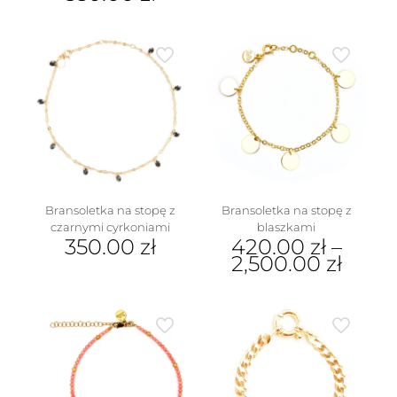
Bransoletka na stopę z
Bransoletka na stopę z
czarnymi cyrkoniami
blaszkami
350.00
zł
420.00
zł
–
2,500.00
zł
Ten
produkt
ma
wiele
wariantów.
Opcje
można