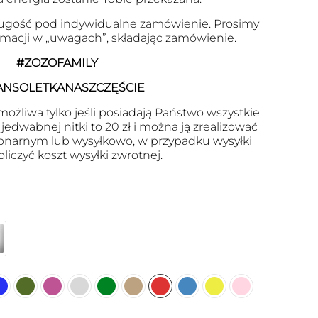
ugość pod indywidualne zamówienie. Prosimy
ormacji w „uwagach”, składając zamówienie.
#ZOZOFAMILY
ANSOLETKANASZCZĘŚCIE
ożliwa tylko jeśli posiadają Państwo wszystkie
edwabnej nitki to 20 zł i można ją zrealizować
onarnym lub wysyłkowo, w przypadku wysyłki
oliczyć koszt wysyłki zwrotnej.