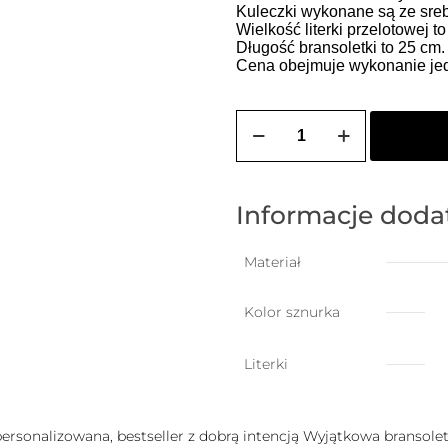
Kuleczki wykonane są ze sreb
Wielkość literki przelotowej t
Długość bransoletki to 25 cm
Cena obejmuje wykonanie jedn
ilość
Bransoletka
damska
na
szczęście
z
Informacje dod
dowolną
literką
Materiał
Kolor sznurka
Literki
 personalizowana, bestseller z dobrą intencją Wyjątkowa bransoletk