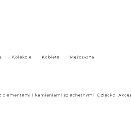
e
Kolekcje
Kobieta
Mężczyzna
 z diamentami i kamieniami szlachetnymi
Dziecko
Akces