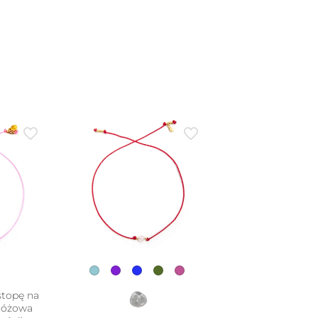
stopę na
 różowa