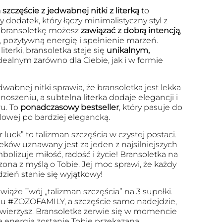
szczęście z jedwabnej nitki z literką
to
 dodatek, który łączy minimalistyczny styl z
 bransoletkę możesz
zawiązać z dobrą intencją
,
, pozytywną energię i spełnienie marzeń.
iterki, bransoletka staje się
unikalnym,
dealnym zarówno dla Ciebie, jak i w formie
dwabnej nitki sprawia, że bransoletka jest lekka
szeniu, a subtelna literka dodaje elegancji i
u. To
ponadczasowy bestseller
, który pasuje do
ualowej po bardziej elegancką.
r luck” to talizman szczęścia w czystej postaci.
eków uznawany jest za jeden z najsilniejszych
olizuje miłość, radość i życie! Bransoletka na
zona z myślą o Tobie. Jej moc sprawi, że każdy
dzień stanie się wyjątkowy!
wiąże Twój „talizman szczęścia” na 3 supełki.
u #ZOZOFAMILY, a szczęście samo nadejdzie,
 uwierzysz. Bransoletka zerwie się w momencie
a energia zostanie Tobie przekazana.