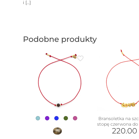
i
[…]
Podobne produkty
Bransoletka na szc
stopę czerwona do
220.0
w