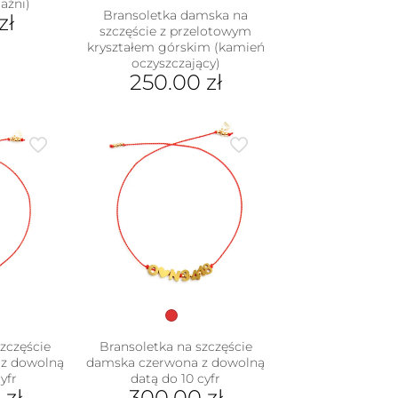
aźni)
Bransoletka damska na
zł
szczęście z przelotowym
kryształem górskim (kamień
oczyszczający)
250.00
zł
Ten
produkt
ma
wiele
wariantów.
Opcje
można
wybrać
na
stronie
produktu
zczęście
Bransoletka na szczęście
z dowolną
damska czerwona z dowolną
yfr
datą do 10 cyfr
0
zł
300.00
zł