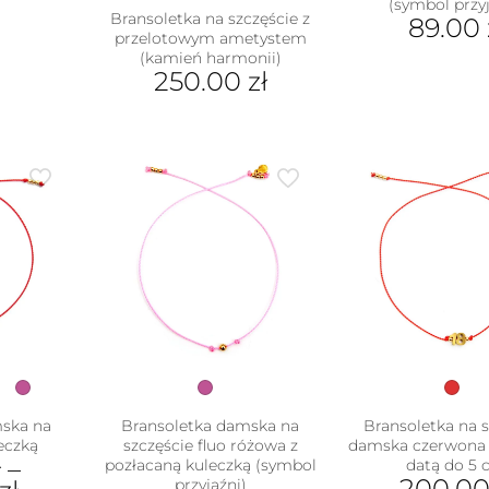
(symbol przyj
Bransoletka na szczęście z
89.00
przelotowym ametystem
(kamień harmonii)
250.00
zł
Ten
produkt
ma
wiele
wariantów.
Opcje
można
wybrać
na
stronie
produktu
mska na
Bransoletka damska na
Bransoletka na s
leczką
szczęście fluo różowa z
damska czerwona 
ł
–
pozłacaną kuleczką (symbol
datą do 5 c
200.0
przyjaźni)