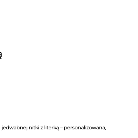
ą
 jedwabnej nitki z literką – personalizowana,
ą