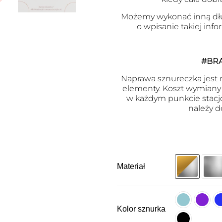
Możemy wykonać inną dł
o wpisanie takiej inf
#BR
Naprawa sznureczka jest m
elementy. Koszt wymiany j
w każdym punkcie stacj
należy d
Materiał
Kolor sznurka