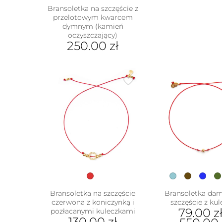
Bransoletka na szczęście z
przelotowym kwarcem
dymnym (kamień
oczyszczający)
250.00
zł
Ten
produkt
ma
wiele
wariantów.
Opcje
można
wybrać
na
stronie
produktu
Bransoletka na szczęście
Bransoletka da
czerwona z koniczynką i
szczęście z ku
79.00
z
pozłacanymi kuleczkami
130.00
zł