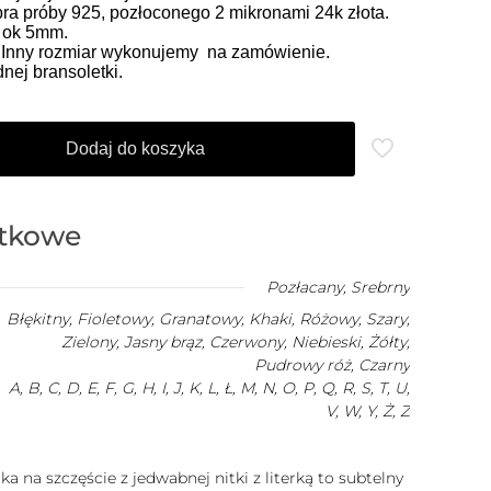
ra próby 925, pozłoconego 2 mikronami 24k złota.
o ok 5mm.
. Inny rozmiar wykonujemy na zamówienie.
ej bransoletki.
Dodaj do koszyka
atkowe
Pozłacany
,
Srebrny
Błękitny, Fioletowy, Granatowy, Khaki, Różowy, Szary,
Zielony, Jasny brąz, Czerwony, Niebieski, Żółty,
Pudrowy róż, Czarny
A, B, C, D, E, F, G, H, I, J, K, L, Ł, M, N, O, P, Q, R, S, T, U,
V, W, Y, Ż, Z
a na szczęście z jedwabnej nitki z literką to subtelny