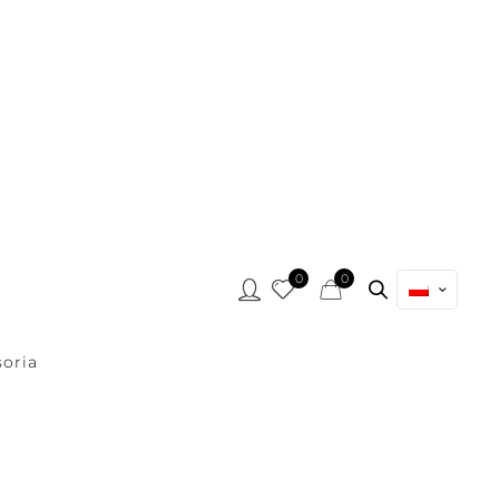
0
0
oria