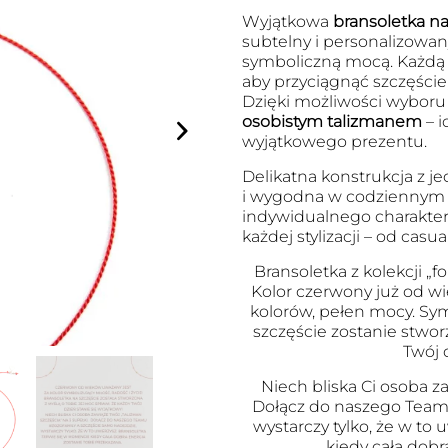
Wyjątkowa
bransoletka na 
subtelny i personalizowany
symboliczną mocą. Każdą
aby przyciągnąć szczęście
Dzięki możliwości wyboru l
osobistym talizmanem
– i
wyjątkowego prezentu.
Delikatna konstrukcja z je
i wygodna w codziennym no
indywidualnego charakter
każdej stylizacji – od cas
Bransoletka z kolekcji „fo
Kolor czerwony już od wi
kolorów, pełen mocy. Symb
szczęście zostanie stwor
Twój 
Niech bliska Ci osoba za
Dołącz do naszego Team
wystarczy tylko, że w to
kiedy cała dobr