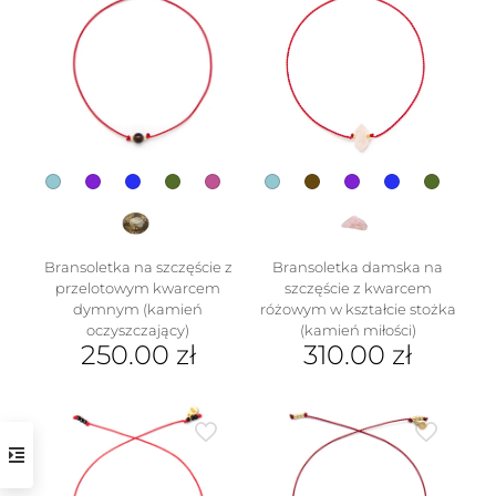
Bransoletka na szczęście z
Bransoletka damska na
przelotowym kwarcem
szczęście z kwarcem
dymnym (kamień
różowym w kształcie stożka
oczyszczający)
(kamień miłości)
250.00
zł
310.00
zł
Ten
Ten
produkt
produkt
ma
ma
wiele
wiele
wariantów.
wariantów.
Opcje
Opcje