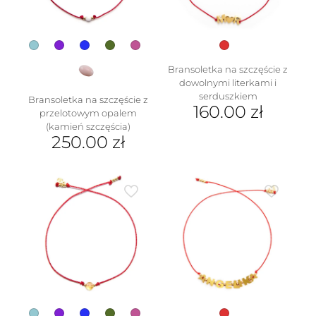
stronie
produktu
Bransoletka na szczęście z
dowolnymi literkami i
serduszkiem
Bransoletka na szczęście z
160.00
zł
przelotowym opalem
(kamień szczęścia)
Ten
250.00
zł
produkt
ma
Ten
wiele
produkt
wariantów.
ma
Opcje
wiele
można
wariantów.
wybrać
Opcje
na
można
stronie
wybrać
produktu
na
stronie
produktu