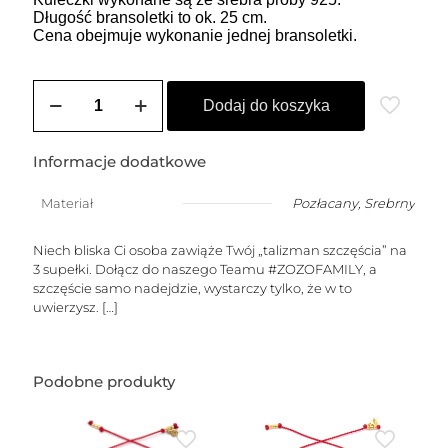
Długość bransoletki to ok. 25 cm.
Cena obejmuje wykonanie jednej bransoletki.
ilość
Bransoletka
Dodaj do koszyka
damska
na
szczęście
Informacje dodatkowe
czerwona
z
Materiał
Pozłacany
,
Srebrny
dowolną
cyfrą
Niech bliska Ci osoba zawiąże Twój „talizman szczęścia” na
3 supełki. Dołącz do naszego Teamu #ZOZOFAMILY, a
szczęście samo nadejdzie, wystarczy tylko, że w to
uwierzysz.
[…]
Podobne produkty