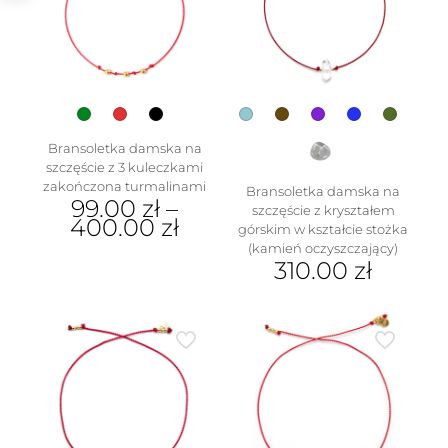
można
można
wybrać
wybrać
na
na
stronie
stronie
produktu
produktu
Bransoletka damska na
szczęście z 3 kuleczkami
w
zakończona turmalinami
Bransoletka damska na
99.00
zł
–
szczęście z kryształem
400.00
zł
górskim w kształcie stożka
(kamień oczyszczający)
Ten
310.00
zł
produkt
ma
Ten
wiele
produkt
wariantów.
ma
Opcje
wiele
można
wariantów.
wybrać
Opcje
na
można
stronie
wybrać
produktu
na