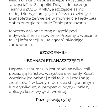
Niech bliska Ci osoba zawiąże Twój „talizman
120.00 zł.
100.00 zł.
szczęścia” na 3 supełki. Dołącz do naszego
Teamu #ZOZOFAMILY, a szczęście samo
nadejdzie, wystarczy tylko, że w to uwierzysz.
Bransoletka zerwie się w momencie kiedy cała
dobra energia zostanie Tobie przekazana.
Możemy wykonać inną długość pod
indywidualne zamówienie. Prosimy o wpisanie
takiej informacji w „uwagach”, składając
zamówienie.
#ZOZOFAMILY
#BRANSOLETKANASZCZĘŚCIE
Naprawa sznureczka jest możliwa tylko jeśli
posiadają Państwo wszystkie elementy. Koszt
wymiany jedwabnej nitki to 20zł i można ją
zrealizować w każdym punkcie stacjonarnym
lub wysyłkowo, w przypadku wysyłki należy
doliczyć koszt wysyłki zwrotnej.
Poznaj swoją cyfrę!