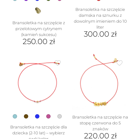
Bransoletka na szczęście
damska na sznurku z
dowolnym imieniem do 10
Bransoletka na szczęście z
liter
przelotowym cytrynem
300.00
zł
(kamień sukcesu)
250.00
zł
Ten
produkt
ma
wiele
wariantów.
Opcje
można
wybrać
na
stronie
produktu
Bransoletka na szczęście na
stopę czerwona do 5
Bransoletka na szczęście dla
znaków
dziecka (2-10 lat) – wybierz
220.00
zł
swój kolor