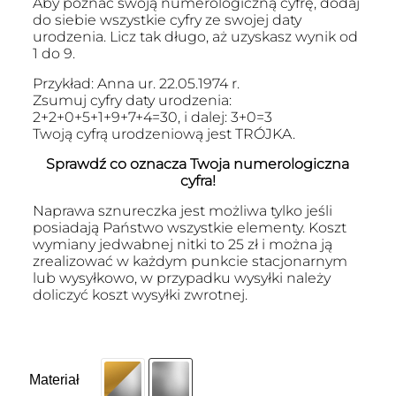
Aby poznać swoją numerologiczną cyfrę, dodaj
do siebie wszystkie cyfry ze swojej daty
urodzenia. Licz tak długo, aż uzyskasz wynik od
1 do 9.
Przykład: Anna ur. 22.05.1974 r.
Zsumuj cyfry daty urodzenia:
2+2+0+5+1+9+7+4=30, i dalej: 3+0=3
Twoją cyfrą urodzeniową jest TRÓJKA.
Sprawdź co oznacza Twoja numerologiczna
cyfra!
Naprawa sznureczka jest możliwa tylko jeśli
posiadają Państwo wszystkie elementy. Koszt
wymiany jedwabnej nitki to 25 zł i można ją
zrealizować w każdym punkcie stacjonarnym
lub wysyłkowo, w przypadku wysyłki należy
doliczyć koszt wysyłki zwrotnej.
Materiał