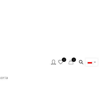
0
0
oria