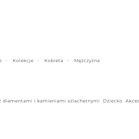
e
Kolekcje
Kobieta
Mężczyzna
 z diamentami i kamieniami szlachetnymi
Dziecko
Akces