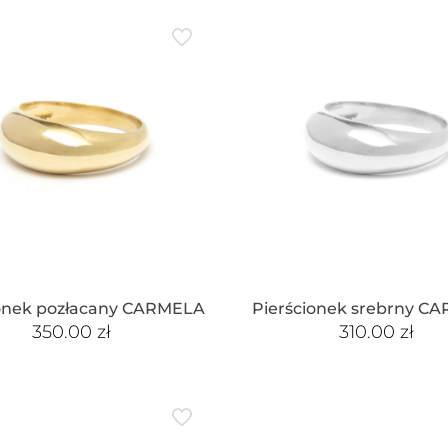
ionek pozłacany CARMELA
Pierścionek srebrny C
350.00
zł
310.00
zł