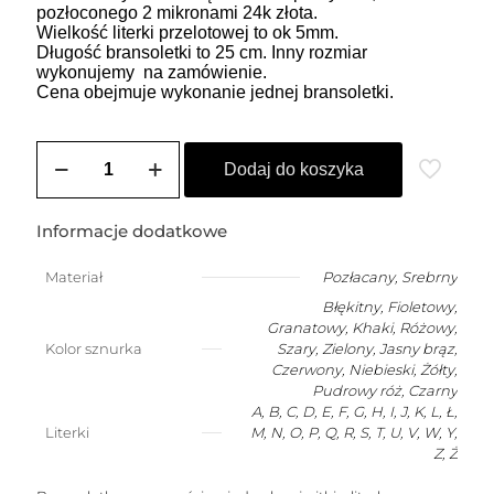
pozłoconego 2 mikronami 24k złota.
Wielkość literki przelotowej to ok 5mm.
Długość bransoletki to 25 cm. Inny rozmiar
wykonujemy na zamówienie.
Cena obejmuje wykonanie jednej bransoletki.
ilość
Bransoletka
Dodaj do koszyka
damska
na
szczęście
Informacje dodatkowe
z
dowolną
Materiał
Pozłacany
,
Srebrny
literką
Błękitny, Fioletowy,
Granatowy, Khaki, Różowy,
Kolor sznurka
Szary, Zielony, Jasny brąz,
Czerwony, Niebieski, Żółty,
Pudrowy róż, Czarny
A, B, C, D, E, F, G, H, I, J, K, L, Ł,
Literki
M, N, O, P, Q, R, S, T, U, V, W, Y,
Z, Ż