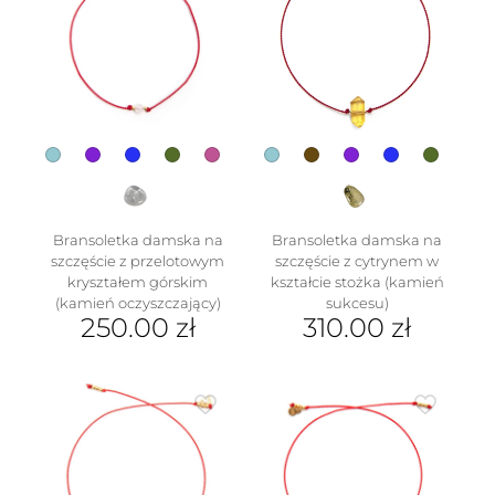
Opcje
można
wybrać
na
stronie
produktu
Bransoletka damska na
Bransoletka damska na
szczęście z przelotowym
szczęście z cytrynem w
kryształem górskim
kształcie stożka (kamień
(kamień oczyszczający)
sukcesu)
250.00
zł
310.00
zł
Ten
Ten
produkt
produkt
ma
ma
wiele
wiele
wariantów.
wariantów.
Opcje
Opcje
można
można