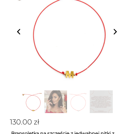
130.00
zł
Bransoletka na szczęście z jedwabnej nitki z