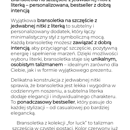
literką – personalizowana, bestseller z dobrą
intencją
Wyjątkowa
bransoletka na szczęście z
jedwabnej nitki z literką
to subtelny i
personalizowany dodatek, który łączy
minimalistyczny styl z symboliczną mocą.
Każdą bransoletkę możesz
zawiązać z dobrą
intencją
, aby przyciągnąć szczęście, pozytywną
energię i spełnienie marzeń. Dzięki możliwości
wyboru literki, bransoletka staje się
unikalnym,
osobistym talizmanem
– idealnym zarówno dla
Ciebie, jak i w formie wyjątkowego prezentu.
Delikatna konstrukcja z jedwabnej nitki
sprawia, że bransoletka jest lekka i wygodna w
codziennym noszeniu, a subtelna literka
dodaje elegancji i indywidualnego charakteru.
To
ponadczasowy bestseller
, który pasuje do
każdej stylizacji – od casualowej po bardziej
elegancką.
Bransoletka z kolekcji „for luck” to talizman
szczęścia w czystej postaci. Kolor czerwony już