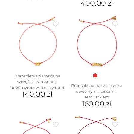
400.00
zł
Ten
produkt
ma
wiele
wariantów.
Opcje
można
wybrać
na
stronie
produktu
Bransoletka damska na
szczęście czerwona z
Bransoletka na szczęście z
dowolnymi dwiema cyframi
dowolnymi literkami i
140.00
zł
serduszkiem
160.00
zł
Ten
produkt
ma
wiele
wariantów.