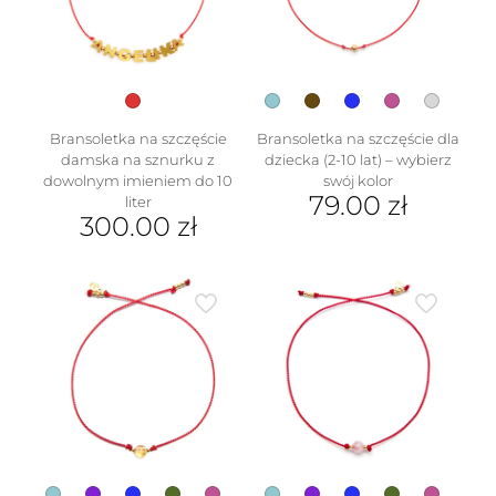
wybrać
wybrać
na
na
stronie
stronie
produktu
produktu
Bransoletka na szczęście
Bransoletka na szczęście dla
damska na sznurku z
dziecka (2-10 lat) – wybierz
dowolnym imieniem do 10
swój kolor
79.00
zł
liter
300.00
zł
Ten
produkt
ma
wiele
wariantów.
Opcje
można
wybrać
na
stronie
produktu