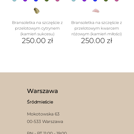
Bransoletka na szczęście z
Bransoletka na szczęście z
przelotowym cytrynem
przelotowym kwarcem
(kamień sukcesu)
różowym (kamień miłości)
250.00
zł
250.00
zł
Ten
Ten
produkt
produkt
ma
ma
wiele
wiele
wariantów.
wariantów.
Opcje
Opcje
można
można
wybrać
wybrać
Warszawa
na
na
stronie
stronie
Śródmieście
produktu
produktu
Mokotowska 63
00-533 Warszawa
PN - PT 11:00 - 19:00