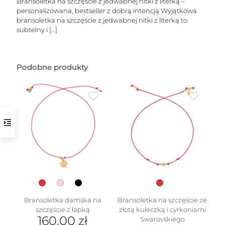
Bransoletka na szczęście z jedwabnej nitki z literką –
personalizowana, bestseller z dobrą intencją Wyjątkowa
bransoletka na szczęście z jedwabnej nitki z literką to
subtelny i
[…]
Podobne produkty
w
Bransoletka damska na
Bransoletka na szczęście ze
szczęście z łapką
złotą kuleczką i cyrkoniami
160.00
zł
Swarovskiego