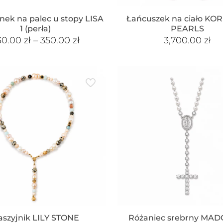
onek na palec u stopy LISA
Łańcuszek na ciało KO
1 (perła)
PEARLS
30.00
zł
–
350.00
zł
3,700.00
zł
aszyjnik LILY STONE
Różaniec srebrny MA