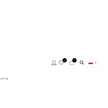
0
0
oria