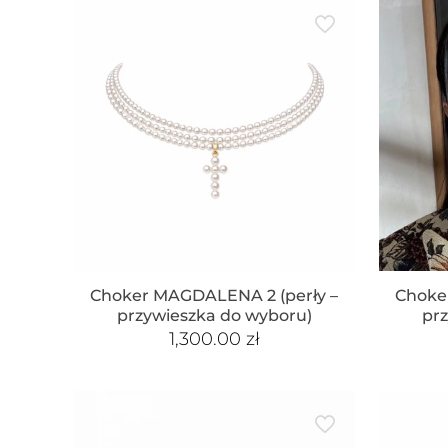
Choker MAGDALENA 2 (perły –
Choke
przywieszka do wyboru)
pr
1,300.00
zł