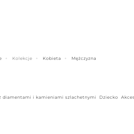
e
Kolekcje
Kobieta
Mężczyzna
 z diamentami i kamieniami szlachetnymi
Dziecko
Akces