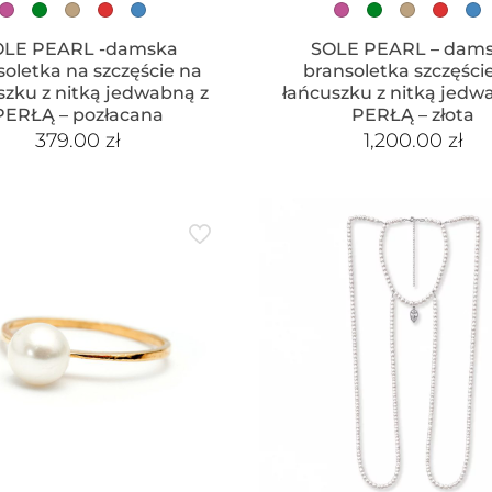
OLE PEARL -damska
SOLE PEARL – dam
soletka na szczęście na
bransoletka szczęści
szku z nitką jedwabną z
łańcuszku z nitką jedw
PERŁĄ – pozłacana
PERŁĄ – złota
379.00
zł
1,200.00
zł