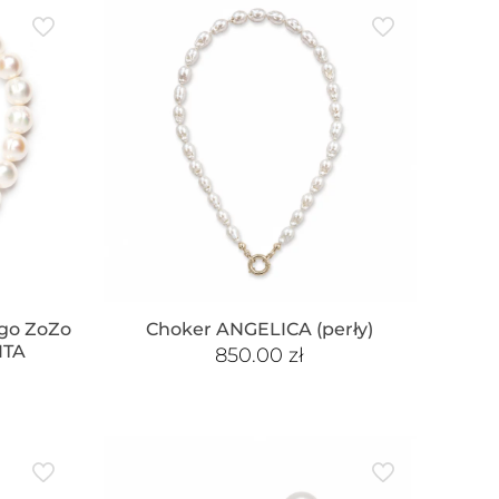
ogo ZoZo
Choker ANGELICA (perły)
ITA
850.00
zł