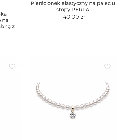
Pierścionek elastyczny na palec u
stopy PERLA
ska
140.00
zł
e na
abną z