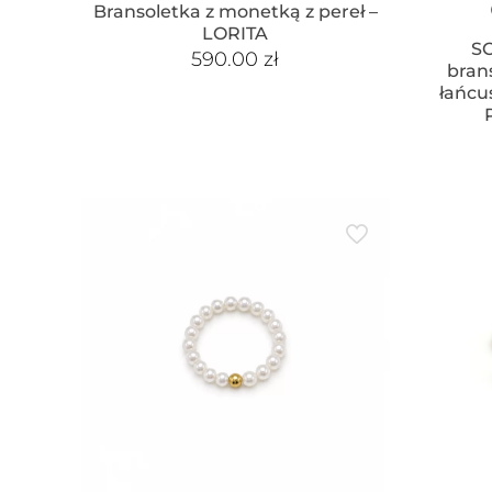
Bransoletka z monetką z pereł –
LORITA
S
590.00
zł
bran
łańcu