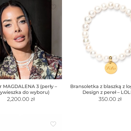
r MAGDALENA 3 (perły –
Bransoletka z blaszką z l
zywieszka do wyboru)
Design z pereł – LOL
2,200.00
zł
350.00
zł