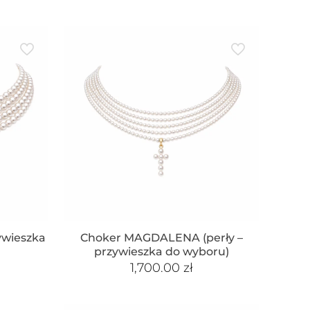
ywieszka
Choker MAGDALENA (perły –
przywieszka do wyboru)
1,700.00
zł