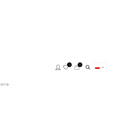
0
0
oria