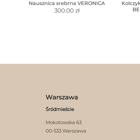
Nausznica srebrna VERONICA
Kolczy
BE
300.00
zł
Warszawa
Śródmieście
Mokotowska 63
00-533 Warszawa