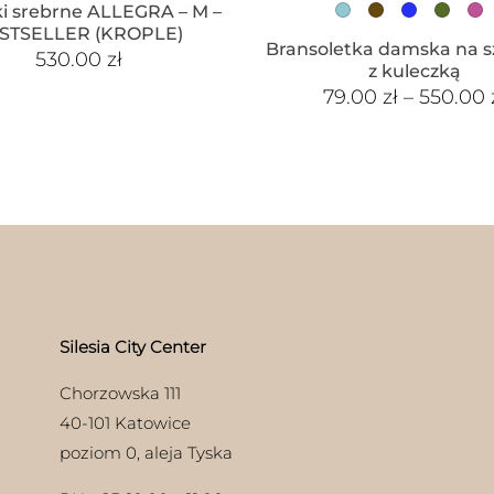
ki srebrne ALLEGRA – M –
STSELLER (KROPLE)
Bransoletka damska na s
530.00
zł
z kuleczką
79.00
zł
–
550.00
Silesia City Center
Chorzowska 111
40-101 Katowice
poziom 0, aleja Tyska