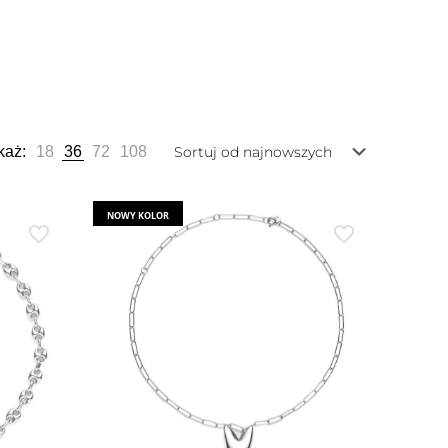
każ:
18
36
72
108
NOWY KOLOR