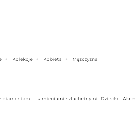
e
Kolekcje
Kobieta
Mężczyzna
 z diamentami i kamieniami szlachetnymi
Dziecko
Akces