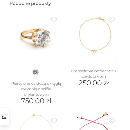
Podobne produkty
Bransoletka pozłacana z
serduszkiem
250.00
zł
Pierścionek z dużą okrągłą
cyrkonią o szlifie
brylantowym
750.00
zł
Ten
produkt
ma
wiele
wariantów.