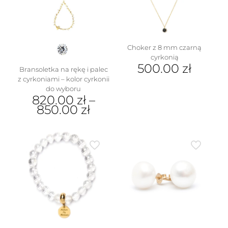
wybrać
na
stronie
produktu
Choker z 8 mm czarną
cyrkonią
500.00
zł
Bransoletka na rękę i palec
z cyrkoniami – kolor cyrkonii
do wyboru
820.00
zł
–
850.00
zł
Ten
produkt
ma
wiele
wariantów.
Opcje
można
wybrać
na
stronie
produktu