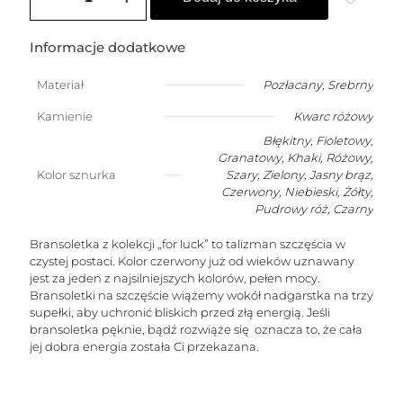
na
szczęście
z
Informacje dodatkowe
przelotowym
kwarcem
Materiał
Pozłacany
,
Srebrny
różowym
(kamień
Kamienie
Kwarc różowy
miłości)
Błękitny, Fioletowy,
Granatowy, Khaki, Różowy,
Kolor sznurka
Szary, Zielony, Jasny brąz,
Czerwony, Niebieski, Żółty,
Pudrowy róż, Czarny
Bransoletka z kolekcji „for luck” to talizman szczęścia w
czystej postaci. Kolor czerwony już od wieków uznawany
jest za jeden z najsilniejszych kolorów, pełen mocy.
Bransoletki na szczęście wiążemy wokół nadgarstka na trzy
supełki, aby uchronić bliskich przed złą energią. Jeśli
bransoletka pęknie, bądź rozwiąże się oznacza to, że cała
jej dobra energia została Ci przekazana.