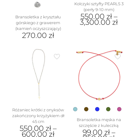
Kolczyki sztyfty PEARLS 3
(perły 9-10 mm)
550.00
zł
–
Bransoletka z kryształu
3,300.00
zł
górskiego z grawerem
(kamień oczyszczający)
Ten
270.00
zł
produkt
ma
wiele
wariantów.
Opcje
można
wybrać
na
stronie
produktu
Różaniec krótki z onyksów
zakończony krzyżykiem dł
Bransoletka męska na
45 cm
szczęście z kuleczką
550.00
zł
–
99.00
zł
–
600.00
zł