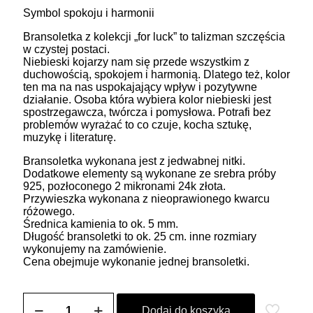
Symbol spokoju i harmonii
Bransoletka z kolekcji „for luck” to talizman szczęścia
w czystej postaci.
Niebieski kojarzy nam się przede wszystkim z
duchowością, spokojem i harmonią. Dlatego też, kolor
ten ma na nas uspokajający wpływ i pozytywne
działanie. Osoba która wybiera kolor niebieski jest
spostrzegawcza, twórcza i pomysłowa. Potrafi bez
problemów wyrażać to co czuje, kocha sztukę,
muzykę i literaturę.
Bransoletka wykonana jest z jedwabnej nitki.
Dodatkowe elementy są wykonane ze srebra próby
925, pozłoconego 2 mikronami 24k złota.
Przywieszka wykonana z nieoprawionego kwarcu
różowego.
Średnica kamienia to ok. 5 mm.
Długość bransoletki to ok. 25 cm. inne rozmiary
wykonujemy na zamówienie.
Cena obejmuje wykonanie jednej bransoletki.
ilość
Bransoletka
Dodaj do koszyka