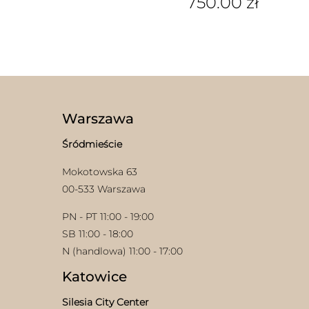
750.00
zł
Ten
Ten
produkt
produkt
ma
ma
wiele
wiele
wariantów.
wariantów.
Opcje
Opcje
można
można
wybrać
wybrać
na
Warszawa
na
stronie
stronie
produktu
Śródmieście
produktu
Mokotowska 63
00-533 Warszawa
PN - PT 11:00 - 19:00
SB 11:00 - 18:00
N (handlowa) 11:00 - 17:00
Katowice
Silesia City Center