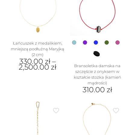
Opcje
można
wybrać
na
stronie
produktu
Łańcuszek z medalikiem,
mniejszą podłużną Maryjką
w
(2 cm)
330.00
zł
–
2,500.00
zł
Bransoletka damska na
szczęście z onyksem w
Ten
kształcie stożka (kamień
produkt
mądrości)
ma
310.00
zł
wiele
Ten
wariantów.
produkt
Opcje
ma
można
wiele
wybrać
wariantów.
na
Opcje
stronie
można
produktu