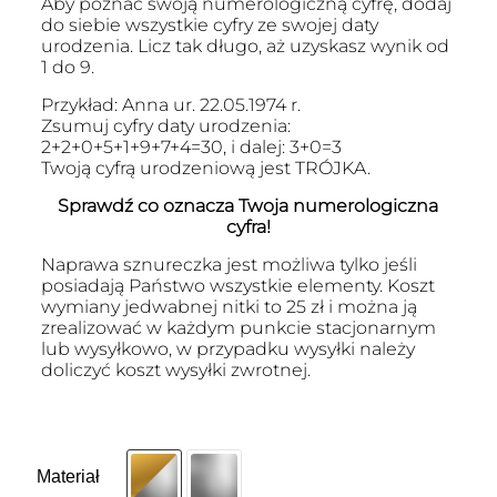
Aby poznać swoją numerologiczną cyfrę, dodaj
do siebie wszystkie cyfry ze swojej daty
urodzenia. Licz tak długo, aż uzyskasz wynik od
1 do 9.
Przykład: Anna ur. 22.05.1974 r.
Zsumuj cyfry daty urodzenia:
2+2+0+5+1+9+7+4=30, i dalej: 3+0=3
Twoją cyfrą urodzeniową jest TRÓJKA.
Sprawdź co oznacza Twoja numerologiczna
cyfra!
Naprawa sznureczka jest możliwa tylko jeśli
posiadają Państwo wszystkie elementy. Koszt
wymiany jedwabnej nitki to 25 zł i można ją
zrealizować w każdym punkcie stacjonarnym
lub wysyłkowo, w przypadku wysyłki należy
doliczyć koszt wysyłki zwrotnej.
Materiał