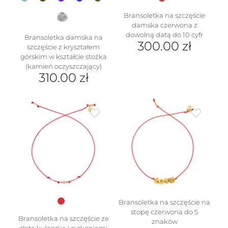
Bransoletka na szczęście
damska czerwona z
dowolną datą do 10 cyfr
Bransoletka damska na
300.00
zł
szczęście z kryształem
górskim w kształcie stożka
(kamień oczyszczający)
310.00
zł
Ten
produkt
ma
wiele
wariantów.
Opcje
można
wybrać
na
stronie
produktu
Bransoletka na szczęście na
stopę czerwona do 5
Bransoletka na szczęście ze
znaków
złotą kuleczką i cyrkoniami