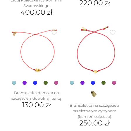
220.00
zł
Swarovskiego
400.00
zł
Bransoletka damska na
szczęście z dowolną literką
130.00
zł
Bransoletka na szczęście z
przelotowym cytrynem
Ten
(kamień sukcesu)
produkt
250.00
zł
ma
wiele
Ten