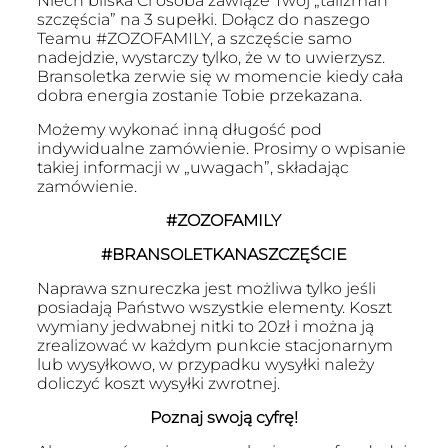
Niech bliska Ci osoba zawiąże Twój „talizman
120.00 zł.
100.00 zł.
szczęścia” na 3 supełki. Dołącz do naszego
Teamu #ZOZOFAMILY, a szczęście samo
nadejdzie, wystarczy tylko, że w to uwierzysz.
Bransoletka zerwie się w momencie kiedy cała
dobra energia zostanie Tobie przekazana.
Możemy wykonać inną długość pod
indywidualne zamówienie. Prosimy o wpisanie
takiej informacji w „uwagach”, składając
zamówienie.
#ZOZOFAMILY
#BRANSOLETKANASZCZĘŚCIE
Naprawa sznureczka jest możliwa tylko jeśli
posiadają Państwo wszystkie elementy. Koszt
wymiany jedwabnej nitki to 20zł i można ją
zrealizować w każdym punkcie stacjonarnym
lub wysyłkowo, w przypadku wysyłki należy
doliczyć koszt wysyłki zwrotnej.
Poznaj swoją cyfrę!