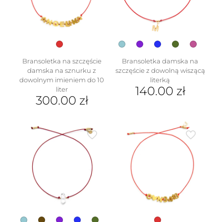
wybrać
na
stronie
produktu
Bransoletka na szczęście
Bransoletka damska na
damska na sznurku z
szczęście z dowolną wiszącą
dowolnym imieniem do 10
literką
w
140.00
zł
liter
300.00
zł
Ten
produkt
ma
wiele
wariantów.
Opcje
można
wybrać
na
stronie
produktu