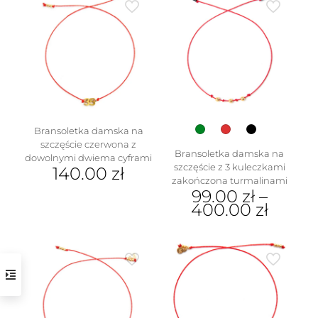
Bransoletka damska na
szczęście czerwona z
Bransoletka damska na
dowolnymi dwiema cyframi
szczęście z 3 kuleczkami
140.00
zł
zakończona turmalinami
99.00
zł
–
400.00
zł
Ten
produkt
ma
wiele
wariantów.
Opcje
można