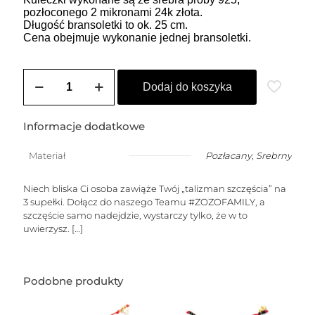
pozłoconego 2 mikronami 24k złota.
Długość bransoletki to ok. 25 cm.
Cena obejmuje wykonanie jednej bransoletki.
ilość
Bransoletka
Dodaj do koszyka
damska
na
szczęście
Informacje dodatkowe
czerwona
z
Materiał
Pozłacany
,
Srebrny
dowolną
cyfrą
Niech bliska Ci osoba zawiąże Twój „talizman szczęścia” na
3 supełki. Dołącz do naszego Teamu #ZOZOFAMILY, a
szczęście samo nadejdzie, wystarczy tylko, że w to
uwierzysz.
[…]
Podobne produkty