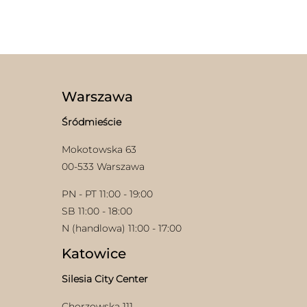
wariantów.
produkt
Opcje
ma
można
wiele
wybrać
wariantów.
na
Opcje
stronie
można
produktu
wybrać
Warszawa
na
stronie
Śródmieście
produktu
Mokotowska 63
00-533 Warszawa
PN - PT 11:00 - 19:00
SB 11:00 - 18:00
N (handlowa) 11:00 - 17:00
Katowice
Silesia City Center
Chorzowska 111