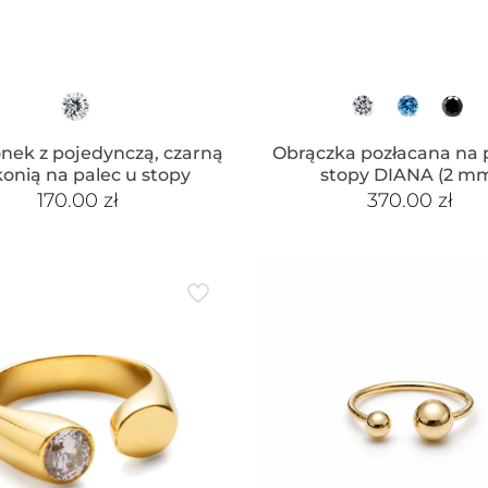
onek z pojedynczą, czarną
Obrączka pozłacana na 
konią na palec u stopy
stopy DIANA (2 m
170.00
zł
370.00
zł