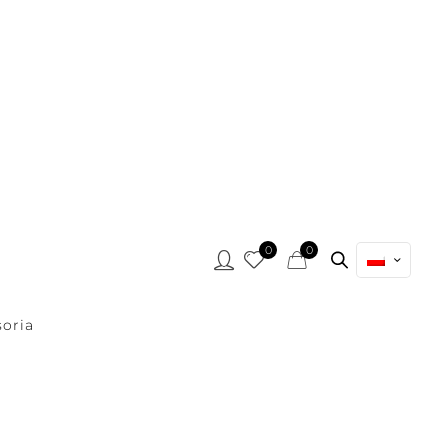
0
0
oria