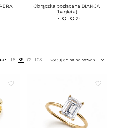
 PERA
Obrączka pozłacana BIANCA
(bagieta)
1,700.00
zł
każ:
18
36
72
108