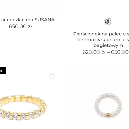
czka pozłacana SUSANA
650.00
zł
Pierścionek na palec u 
trzema cyrkoniami o sz
bagietowym
620.00
zł
–
650.0
OR