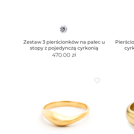
Zestaw 3 pierścionków na palec u
Pierści
stopy z pojedynczą cyrkonią
cyr
470.00
zł