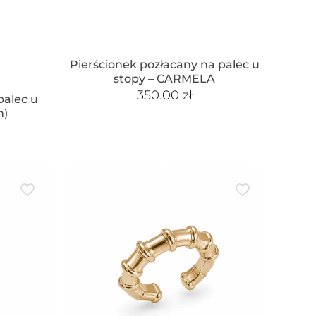
Pierścionek pozłacany na palec u
stopy – CARMELA
350.00
zł
palec u
m)