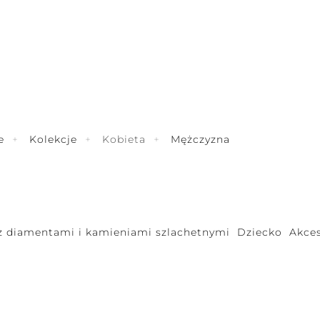
e
Kolekcje
Kobieta
Mężczyzna
 z diamentami i kamieniami szlachetnymi
Dziecko
Akces