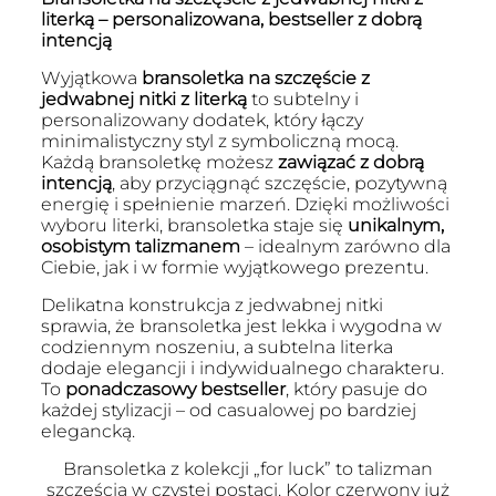
literką – personalizowana, bestseller z dobrą
intencją
Wyjątkowa
bransoletka na szczęście z
jedwabnej nitki z literką
to subtelny i
personalizowany dodatek, który łączy
minimalistyczny styl z symboliczną mocą.
Każdą bransoletkę możesz
zawiązać z dobrą
intencją
, aby przyciągnąć szczęście, pozytywną
energię i spełnienie marzeń. Dzięki możliwości
wyboru literki, bransoletka staje się
unikalnym,
osobistym talizmanem
– idealnym zarówno dla
Ciebie, jak i w formie wyjątkowego prezentu.
Delikatna konstrukcja z jedwabnej nitki
sprawia, że bransoletka jest lekka i wygodna w
codziennym noszeniu, a subtelna literka
dodaje elegancji i indywidualnego charakteru.
To
ponadczasowy bestseller
, który pasuje do
każdej stylizacji – od casualowej po bardziej
elegancką.
Bransoletka z kolekcji „for luck” to talizman
szczęścia w czystej postaci. Kolor czerwony już