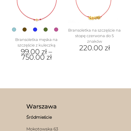
wybrać
na
stronie
produktu
Bransoletka na szczęście na
stopę czerwona do 5
Bransoletka męska na
znaków
szczęście z kuleczką
220.00
zł
99.00
zł
–
750.00
zł
Ten
produkt
ma
wiele
wariantów.
Opcje
można
wybrać
Warszawa
na
stronie
Śródmieście
produktu
Mokotowska 63