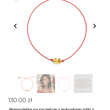
130.00
zł
Bransoletka na szczęście z jedwabnej nitki z