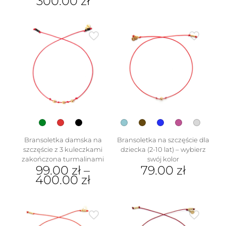
300.00
zł
Bransoletka damska na
Bransoletka na szczęście dla
szczęście z 3 kuleczkami
dziecka (2-10 lat) – wybierz
zakończona turmalinami
swój kolor
99.00
zł
–
79.00
zł
400.00
zł
Ten
Ten
produkt
produkt
ma
ma
wiele
wiele
wariantów.