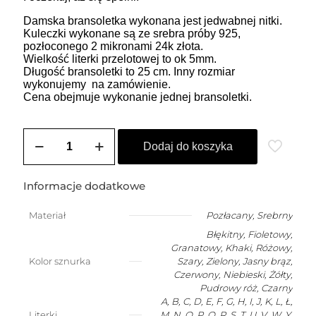
Damska bransoletka wykonana jest jedwabnej nitki.
Kuleczki wykonane są ze srebra próby 925,
pozłoconego 2 mikronami 24k złota.
Wielkość literki przelotowej to ok 5mm.
Długość bransoletki to 25 cm. Inny rozmiar
wykonujemy na zamówienie.
Cena obejmuje wykonanie jednej bransoletki.
ilość
Bransoletka
Dodaj do koszyka
damska
na
szczęście
Informacje dodatkowe
z
dowolną
Materiał
Pozłacany
,
Srebrny
literką
Błękitny, Fioletowy,
Granatowy, Khaki, Różowy,
Kolor sznurka
Szary, Zielony, Jasny brąz,
Czerwony, Niebieski, Żółty,
Pudrowy róż, Czarny
A, B, C, D, E, F, G, H, I, J, K, L, Ł,
Literki
M, N, O, P, Q, R, S, T, U, V, W, Y,