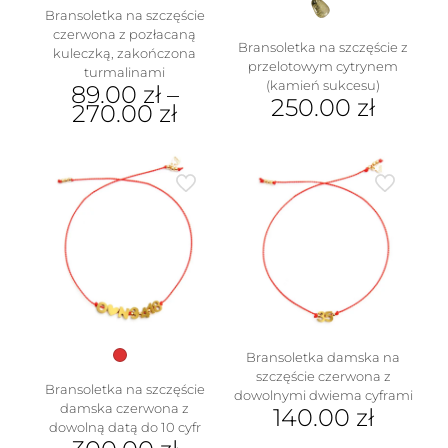
Bransoletka na szczęście
czerwona z pozłacaną
Bransoletka na szczęście z
kuleczką, zakończona
przelotowym cytrynem
turmalinami
(kamień sukcesu)
89.00
zł
–
250.00
zł
270.00
zł
Ten
Ten
produkt
produkt
ma
ma
wiele
wiele
wariantów.
wariantów.
Opcje
Opcje
można
można
wybrać
wybrać
na
na
stronie
stronie
produktu
produktu
Bransoletka damska na
szczęście czerwona z
Bransoletka na szczęście
dowolnymi dwiema cyframi
damska czerwona z
140.00
zł
dowolną datą do 10 cyfr