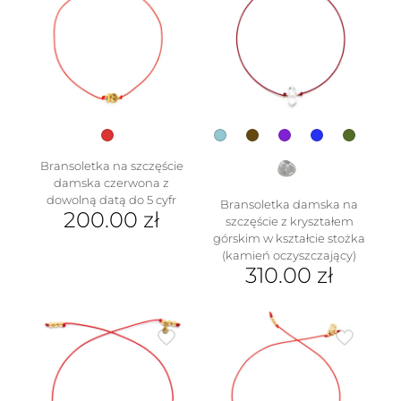
wariantów.
Opcje
Opcje
można
można
wybrać
wybrać
na
na
stronie
stronie
produktu
produktu
Bransoletka na szczęście
damska czerwona z
dowolną datą do 5 cyfr
Bransoletka damska na
200.00
zł
szczęście z kryształem
górskim w kształcie stożka
(kamień oczyszczający)
310.00
zł
Ten
produkt
ma
wiele
wariantów.
Opcje
można