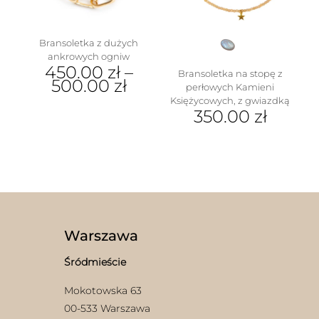
stronie
produktu
Bransoletka z dużych
ankrowych ogniw
450.00
zł
–
Bransoletka na stopę z
500.00
zł
perłowych Kamieni
Księżycowych, z gwiazdką
Ten
350.00
zł
produkt
ma
wiele
wariantów.
Opcje
można
wybrać
na
stronie
Warszawa
produktu
Śródmieście
Mokotowska 63
00-533 Warszawa