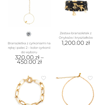
Zestaw bransoletek z
Onyksów i kryształków
1,200.00
zł
Bransoletka z cyrkoniami na
rękę i palec 2 – kolor cyrkonii
do wyboru
320.00
zł
–
450.00
zł
Ten
produkt
ma
wiele
wariantów.
Opcje
można
wybrać
na