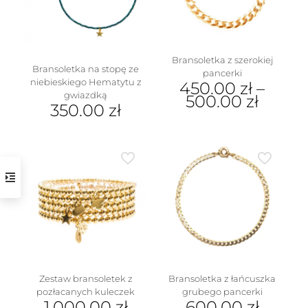
Bransoletka z szerokiej
Bransoletka na stopę ze
pancerki
niebieskiego Hematytu z
450.00
zł
–
gwiazdką
500.00
zł
350.00
zł
Ten
produkt
ma
wiele
wariantów.
Opcje
można
wybrać
na
stronie
produktu
Zestaw bransoletek z
Bransoletka z łańcuszka
pozłacanych kuleczek
grubego pancerki
1,000.00
zł
600.00
zł