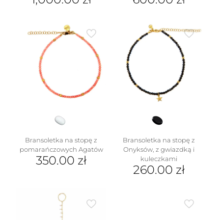
w
Bransoletka na stopę z
Bransoletka na stopę z
pomarańczowych Agatów
Onyksów, z gwiazdką i
350.00
zł
kuleczkami
260.00
zł