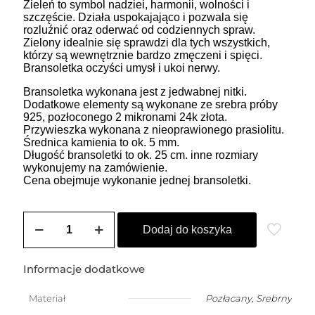
Zieleń to symbol nadziei, harmonii, wolności i
szczęście. Działa uspokajająco i pozwala się
rozluźnić oraz oderwać od codziennych spraw.
Zielony idealnie się sprawdzi dla tych wszystkich,
którzy są wewnętrznie bardzo zmęczeni i spięci.
Bransoletka oczyści umysł i ukoi nerwy.
Bransoletka wykonana jest z jedwabnej nitki.
Dodatkowe elementy są wykonane ze srebra próby
925, pozłoconego 2 mikronami 24k złota.
Przywieszka wykonana z nieoprawionego prasiolitu.
Średnica kamienia to ok. 5 mm.
Długość bransoletki to ok. 25 cm. inne rozmiary
wykonujemy na zamówienie.
Cena obejmuje wykonanie jednej bransoletki.
ilość
Bransoletka
Dodaj do koszyka
na
szczęście
z
Informacje dodatkowe
przelotowym
prasiolitem
Materiał
Pozłacany
,
Srebrny
(kamień