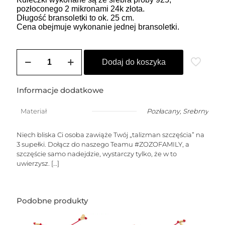
pozłoconego 2 mikronami 24k złota.
Długość bransoletki to ok. 25 cm.
Cena obejmuje wykonanie jednej bransoletki.
ilość
Bransoletka
Dodaj do koszyka
damska
na
szczęście
Informacje dodatkowe
czerwona
z
Materiał
Pozłacany
,
Srebrny
dowolną
cyfrą
Niech bliska Ci osoba zawiąże Twój „talizman szczęścia” na
3 supełki. Dołącz do naszego Teamu #ZOZOFAMILY, a
szczęście samo nadejdzie, wystarczy tylko, że w to
uwierzysz.
[…]
Podobne produkty