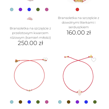
Bransoletka na szczęście z
dowolnymi literkami i
serduszkiem
Bransoletka na szczęście z
160.00
zł
przelotowym kwarcem
różowym (kamień miłości)
Ten
250.00
zł
produkt
ma
Ten
wiele
produkt
wariantów.
ma
Opcje
wiele
można
wariantów.
wybrać
Opcje
na
można
stronie
wybrać
produktu
na
stronie
produktu