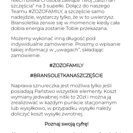
Niech bliska Ci osoba zawiąże Twój „talizman
120.00 zł.
100.00 zł.
szczęścia” na 3 supełki. Dołącz do naszego
Teamu #ZOZOFAMILY, a szczęście samo
nadejdzie, wystarczy tylko, że w to uwierzysz.
Bransoletka zerwie się w momencie kiedy cała
dobra energia zostanie Tobie przekazana.
Możemy wykonać inną długość pod
indywidualne zamówienie. Prosimy o wpisanie
takiej informacji w „uwagach”, składając
zamówienie.
#ZOZOFAMILY
#BRANSOLETKANASZCZĘŚCIE
Naprawa sznureczka jest możliwa tylko jeśli
posiadają Państwo wszystkie elementy. Koszt
wymiany jedwabnej nitki to 20zł i można ją
zrealizować w każdym punkcie stacjonarnym
lub wysyłkowo, w przypadku wysyłki należy
doliczyć koszt wysyłki zwrotnej.
Poznaj swoją cyfrę!