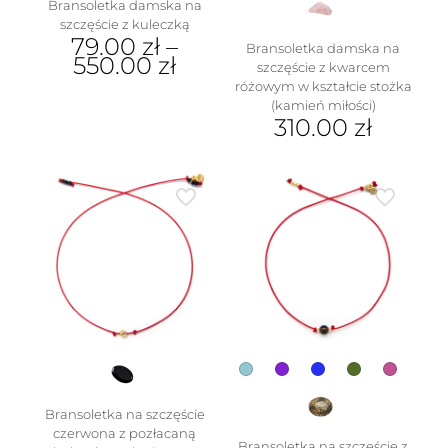
Bransoletka damska na
szczęście z kuleczką
79.00
zł
–
Bransoletka damska na
550.00
zł
szczęście z kwarcem
różowym w kształcie stożka
Ten
(kamień miłości)
produkt
310.00
zł
ma
wiele
Ten
wariantów.
produkt
Opcje
ma
można
wiele
wybrać
wariantów.
na
Opcje
stronie
można
produktu
wybrać
na
stronie
produktu
Bransoletka na szczęście
czerwona z pozłacaną
Bransoletka na szczęście z