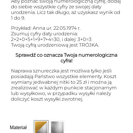
Aby poznać swoją numerologiczną cyfrę, dodaj
do siebie wszystkie cyfry ze swojej daty
urodzenia. Licz tak długo, aż uzyskasz wynik od
1 do 9.
Przykład: Anna ur. 22.05.1974 r.
Zsumuj cyfry daty urodzenia:
2+2+0+5+1+9+7+4=30, i dalej: 3+0=3
Twoją cyfrą urodzeniową jest TRÓJKA.
Sprawdź co oznacza Twoja numerologiczna
cyfra!
Naprawa sznureczka jest możliwa tylko jeśli
posiadają Państwo wszystkie elementy. Koszt
wymiany jedwabnej nitki to 25 zł i można ją
zrealizować w każdym punkcie stacjonarnym
lub wysyłkowo, w przypadku wysyłki należy
doliczyć koszt wysyłki zwrotnej.
Materiał