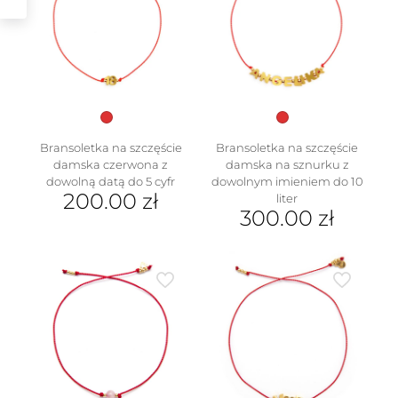
Opcje
Opcje
można
można
wybrać
wybrać
na
na
stronie
stronie
produktu
produktu
Bransoletka na szczęście
Bransoletka na szczęście
w
damska czerwona z
damska na sznurku z
dowolną datą do 5 cyfr
dowolnym imieniem do 10
200.00
zł
liter
300.00
zł