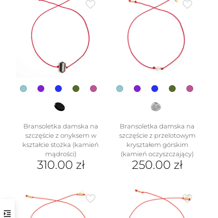
Bransoletka damska na
Bransoletka damska na
szczęście z onyksem w
szczęście z przelotowym
kształcie stożka (kamień
kryształem górskim
mądrości)
(kamień oczyszczający)
310.00
zł
250.00
zł
Ten
Ten
produkt
produkt
ma
ma
wiele
wiele
wariantów.
wariantów.