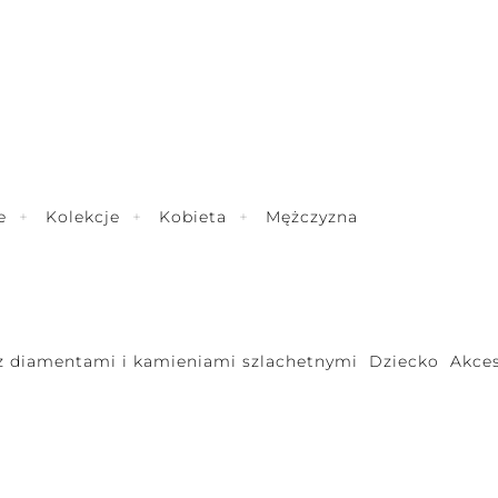
e
Kolekcje
Kobieta
Mężczyzna
 z diamentami i kamieniami szlachetnymi
Dziecko
Akces