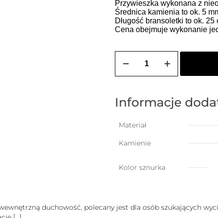
Przywieszka wykonana z nieop
Średnica kamienia to ok. 5 m
Długość bransoletki to ok. 2
Cena obejmuje wykonanie jedn
ilość
Bransoletka
na
szczęście
z
przelotowym
Informacje dod
prasiolitem
(kamień
równowagi)
Materiał
Kamienie
Kolor sznurka
wewnętrzną duchowość, polecany jest dla osób szukających wyci
acje
[…]