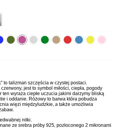
k” to talizman szczęścia w czystej postaci.
zerwony, jest to symbol miłości, ciepła, pogody
or ten wyraża ciepłe uczucia jakimi darzymy bliską
ie i oddanie. Różowy to barwa która pobudza
cnia więzi międzyludzkie, a także umożliwia
 zabaw.
jedwabnej nitki.
ane ze srebra próby 925, pozłoconego 2 mikronami