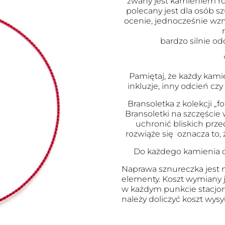
zwany jest kamieniem 
polecany jest dla osób 
ocenie, jednocześnie wz
bardzo silnie od
Pamiętaj, że każdy kami
inkluzje, inny odcień czy
Bransoletka z kolekcji „fo
Bransoletki na szczęście
uchronić bliskich przed
rozwiąże się oznacza to, 
Do każdego kamienia d
Naprawa sznureczka jest m
elementy. Koszt wymiany j
w każdym punkcie stacjon
należy doliczyć koszt wysył