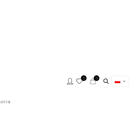
0
0
oria