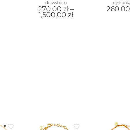
do wyboru
cyrkoni
270.00
zł
–
260.0
1,500.00
zł
Ten
produkt
ma
wiele
wariantów.
Opcje
można
wybrać
na
stronie
produktu