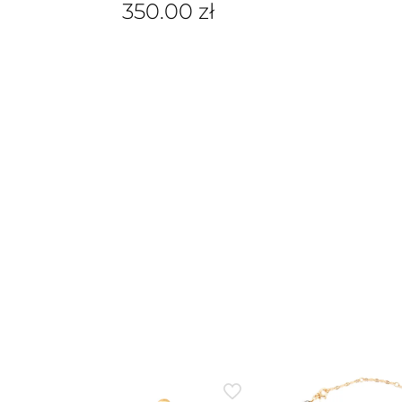
350.00
zł
w