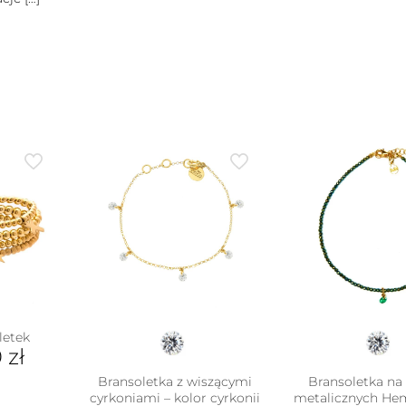
letek
0
zł
Bransoletka z wiszącymi
Bransoletka na 
cyrkoniami – kolor cyrkonii
metalicznych He