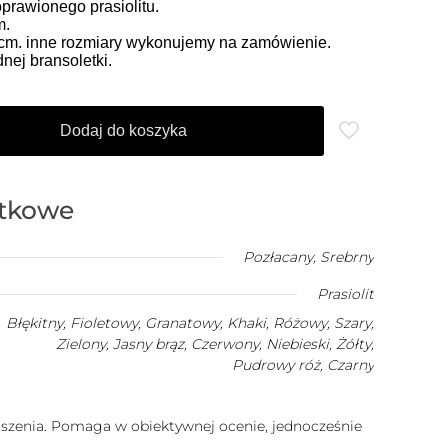
rawionego prasiolitu.
m.
5 cm. inne rozmiary wykonujemy na zamówienie.
ej bransoletki.
Dodaj do koszyka
atkowe
Pozłacany
,
Srebrny
Prasiolit
Błękitny, Fioletowy, Granatowy, Khaki, Różowy, Szary,
Zielony, Jasny brąz, Czerwony, Niebieski, Żółty,
Pudrowy róż, Czarny
szenia. Pomaga w obiektywnej ocenie, jednocześnie