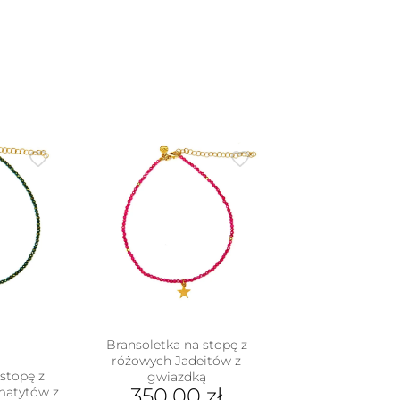
Bransoletka na stopę z
różowych Jadeitów z
stopę z
gwiazdką
350.00
zł
matytów z