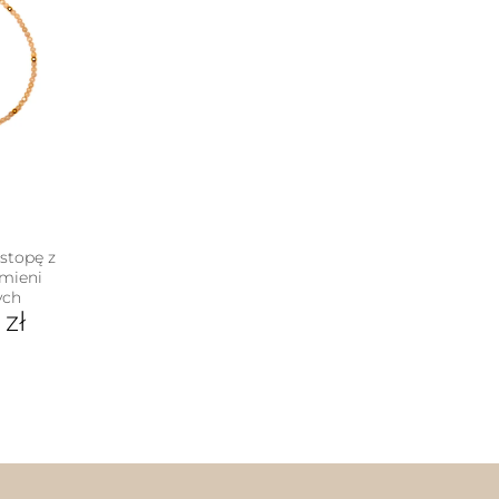
stopę z
mieni
ych
0
zł