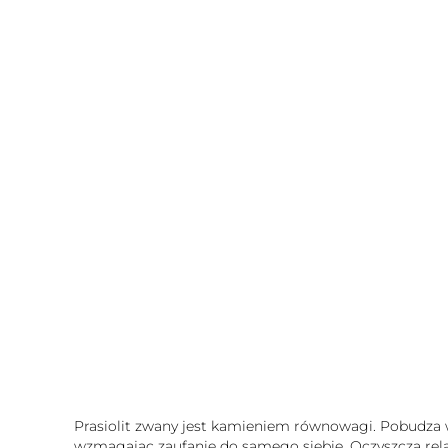
Prasiolit zwany jest kamieniem równowagi. Pobudza 
wzmagając zaufanie do samego siebie. Oczyszcza rel