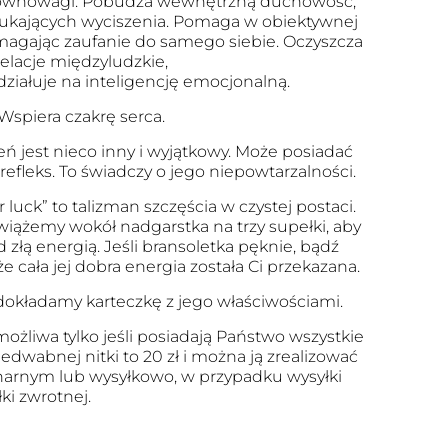
równowagi. Pobudza wewnętrzną duchowość,
szukających wyciszenia. Pomaga w obiektywnej
magając zaufanie do samego siebie. Oczyszcza
relacje międzyludzkie,
działuje na inteligencję emocjonalną.
Wspiera czakrę serca.
eń jest nieco inny i wyjątkowy. Może posiadać
 refleks. To świadczy o jego niepowtarzalności.
r luck” to talizman szczęścia w czystej postaci.
 wiążemy wokół nadgarstka na trzy supełki, aby
 złą energią. Jeśli bransoletka pęknie, bądź
że cała jej dobra energia została Ci przekazana.
okładamy karteczkę z jego właściwościami.
ożliwa tylko jeśli posiadają Państwo wszystkie
edwabnej nitki to 20 zł i można ją zrealizować
arnym lub wysyłkowo, w przypadku wysyłki
ki zwrotnej.