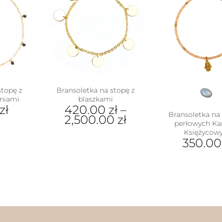
stopę z
Bransoletka na stopę z
oniami
blaszkami
zł
420.00
zł
–
Bransoletka na 
2,500.00
zł
perłowych Ka
Księżycow
Ten
350.0
produkt
ma
wiele
wariantów.
Opcje
można
wybrać
na