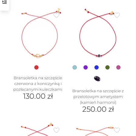
Ten
produkt
ma
wiele
wariantów.
Opcje
można
wybrać
na
w
stronie
produktu
Bransoletka na szczęście
czerwona z koniczynką i
pozłacanymi kuleczkami
Bransoletka na szczęście z
130.00
zł
przelotowym ametystem
(kamień harmonii)
250.00
zł
Ten
produkt
ma
wiele