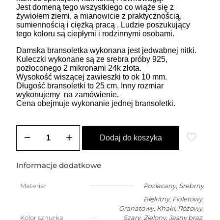
Jest domeną tego wszystkiego co wiąże się z
żywiołem ziemi, a mianowicie z praktycznością,
sumiennością i ciężką pracą . Ludzie poszukujący
tego koloru są ciepłymi i rodzinnymi osobami.
Damska bransoletka wykonana jest jedwabnej nitki.
Kuleczki wykonane są ze srebra próby 925,
pozłoconego 2 mikronami 24k złota.
Wysokość wiszącej zawieszki to ok 10 mm.
Długość bransoletki to 25 cm. Inny rozmiar
wykonujemy na zamówienie.
Cena obejmuje wykonanie jednej bransoletki.
ilość
ZOZO
Dodaj do koszyka
CHARMS
-
bransoletka
Informacje dodatkowe
damska
na
Materiał
Pozłacany
,
Srebrny
szczęście
Błękitny, Fioletowy,
z
kotem
Granatowy, Khaki, Różowy,
Kolor sznurka
Szary, Zielony, Jasny brąz,