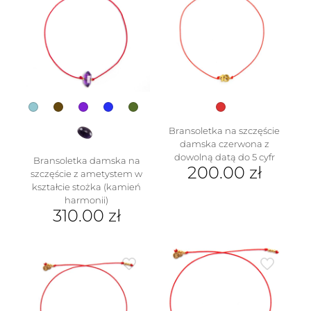
wariantów.
Opcje
można
wybrać
na
stronie
produktu
Bransoletka na szczęście
damska czerwona z
dowolną datą do 5 cyfr
Bransoletka damska na
200.00
zł
szczęście z ametystem w
kształcie stożka (kamień
harmonii)
310.00
zł
Ten
produkt
ma
wiele
wariantów.
Opcje