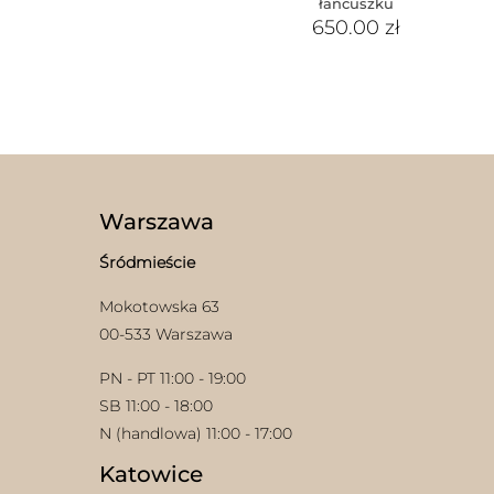
łańcuszku
650.00
zł
Warszawa
Śródmieście
Mokotowska 63
00-533 Warszawa
PN - PT 11:00 - 19:00
SB 11:00 - 18:00
N (handlowa) 11:00 - 17:00
Katowice