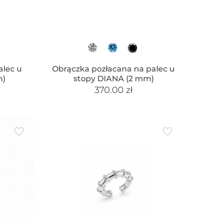
alec u
Obrączka pozłacana na palec u
m)
stopy DIANA (2 mm)
370.00
zł