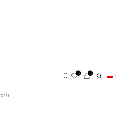
0
0
oria