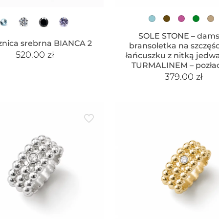
SOLE STONE – dam
nica srebrna BIANCA 2
bransoletka na szczęśc
520.00
zł
łańcuszku z nitką jedw
TURMALINEM – pozła
379.00
zł