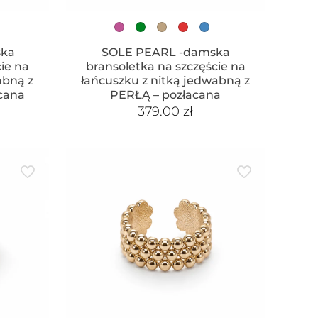
ska
SOLE PEARL -damska
ie na
bransoletka na szczęście na
abną z
łańcuszku z nitką jedwabną z
cana
PERŁĄ – pozłacana
379.00
zł