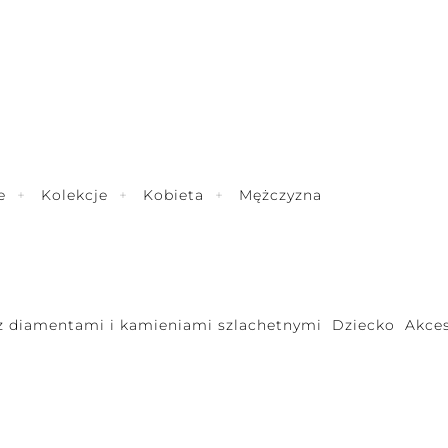
e
Kolekcje
Kobieta
Mężczyzna
 z diamentami i kamieniami szlachetnymi
Dziecko
Akces