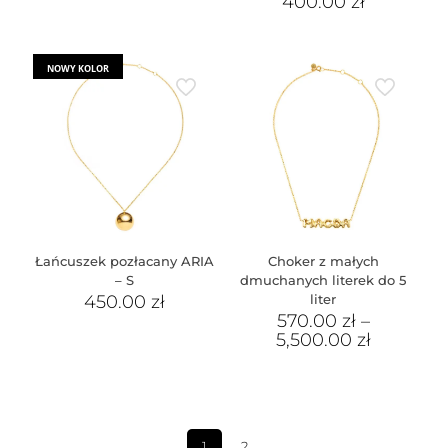
400.00
zł
NOWY KOLOR
Łańcuszek pozłacany ARIA
Choker z małych
– S
dmuchanych literek do 5
450.00
zł
liter
570.00
zł
–
5,500.00
zł
1
2