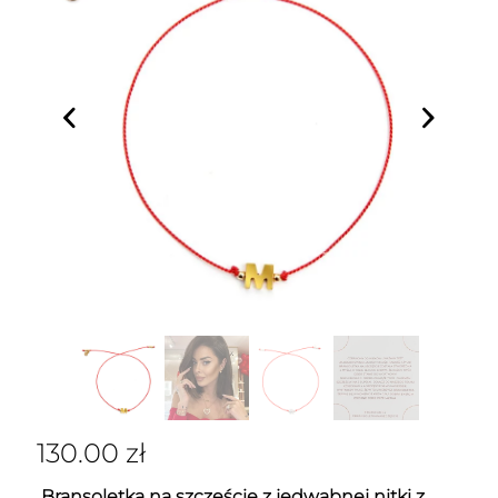
130.00
zł
Bransoletka na szczęście z jedwabnej nitki z