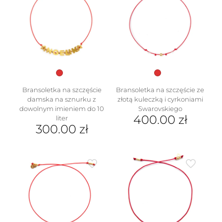
wariantów.
Opcje
można
wybrać
na
stronie
produktu
Bransoletka na szczęście
Bransoletka na szczęście ze
damska na sznurku z
złotą kuleczką i cyrkoniami
dowolnym imieniem do 10
Swarovskiego
400.00
zł
liter
300.00
zł