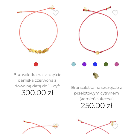
120.00 
wynosi
produkt
100.00 
ma
wiele
wariantów.
Opcje
można
wybrać
na
stronie
produktu
Bransoletka na szczęście
damska czerwona z
dowolną datą do 10 cyfr
Bransoletka na szczęście z
300.00
zł
przelotowym cytrynem
(kamień sukcesu)
250.00
zł
Ten
produkt
ma
wiele