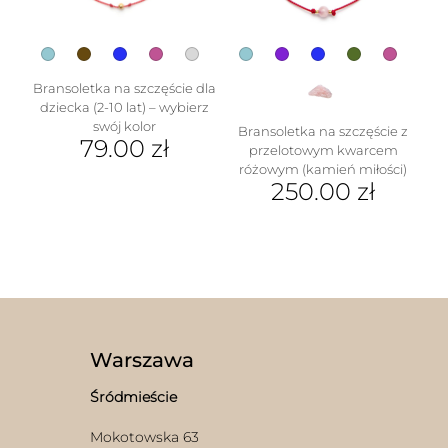
Bransoletka na szczęście dla
dziecka (2-10 lat) – wybierz
swój kolor
Bransoletka na szczęście z
79.00
zł
przelotowym kwarcem
różowym (kamień miłości)
Ten
250.00
zł
produkt
ma
Ten
wiele
produkt
wariantów.
ma
Opcje
wiele
można
wariantów.
wybrać
Opcje
na
można
stronie
wybrać
Warszawa
produktu
na
stronie
Śródmieście
produktu
Mokotowska 63