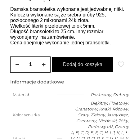
Damska bransoletka wykonana jest jedwabnej nitki.
Kuleczki wykonane są ze srebra próby 925,
pozłoconego 2 mikronami 24k złota.
Wielkość literki przelotowej to ok 5mm.
Długość bransoletki to 25 cm. Inny rozmiar
wykonujemy na zamówienie.
Cena obejmuje wykonanie jednej bransoletki.
ilość
Bransoletka
Dodaj do koszyka
damska
na
szczęście
Informacje dodatkowe
z
dowolną
Materiał
Pozłacany
,
Srebrny
literką
Błękitny, Fioletowy,
Granatowy, Khaki, Różowy,
Kolor sznurka
Szary, Zielony, Jasny brąz,
Czerwony, Niebieski, Żółty,
Pudrowy róż, Czarny
A, B, C, D, E, F, G, H, I, J, K, L, Ł,
Literki
M, N, O, P, Q, R, S, T, U, V, W, Y,