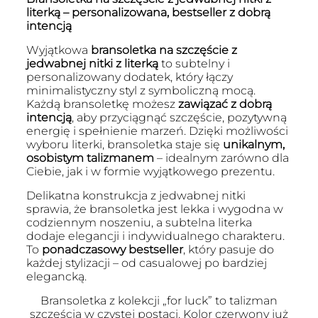
literką – personalizowana, bestseller z dobrą
intencją
Wyjątkowa
bransoletka na szczęście z
jedwabnej nitki z literką
to subtelny i
personalizowany dodatek, który łączy
minimalistyczny styl z symboliczną mocą.
Każdą bransoletkę możesz
zawiązać z dobrą
intencją
, aby przyciągnąć szczęście, pozytywną
energię i spełnienie marzeń. Dzięki możliwości
wyboru literki, bransoletka staje się
unikalnym,
osobistym talizmanem
– idealnym zarówno dla
Ciebie, jak i w formie wyjątkowego prezentu.
Delikatna konstrukcja z jedwabnej nitki
sprawia, że bransoletka jest lekka i wygodna w
codziennym noszeniu, a subtelna literka
dodaje elegancji i indywidualnego charakteru.
To
ponadczasowy bestseller
, który pasuje do
każdej stylizacji – od casualowej po bardziej
elegancką.
Bransoletka z kolekcji „for luck” to talizman
szczęścia w czystej postaci. Kolor czerwony już