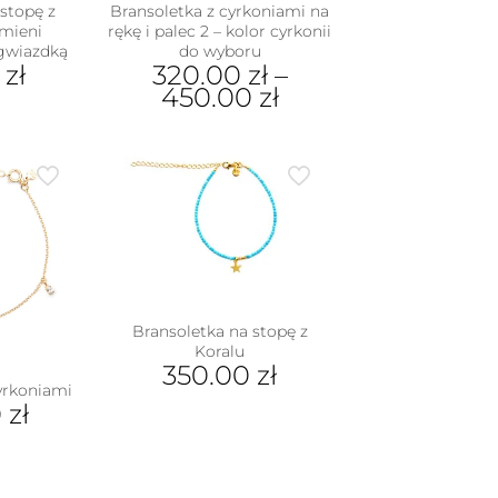
stopę z
Bransoletka z cyrkoniami na
mieni
rękę i palec 2 – kolor cyrkonii
 gwiazdką
do wyboru
0
zł
320.00
zł
–
450.00
zł
Ten
produkt
ma
wiele
wariantów.
Opcje
można
wybrać
na
stronie
Bransoletka na stopę z
produktu
Koralu
350.00
zł
cyrkoniami
0
zł