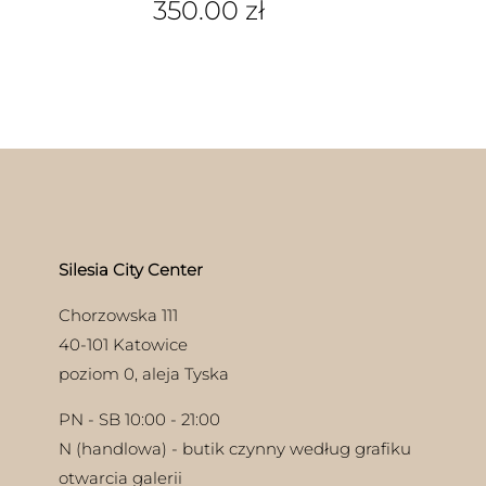
350.00
zł
Silesia City Center
Chorzowska 111
40-101 Katowice
poziom 0, aleja Tyska
PN - SB 10:00 - 21:00
N (handlowa) - butik czynny według grafiku
otwarcia galerii