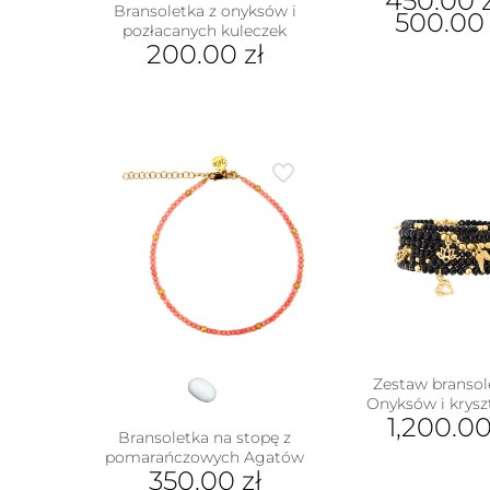
450.00
Bransoletka z onyksów i
500.0
pozłacanych kuleczek
200.00
zł
Ten
prod
ma
wiel
wari
Opcj
moż
wybr
na
stron
prod
Zestaw bransol
Onyksów i krysz
1,200.0
Bransoletka na stopę z
pomarańczowych Agatów
w
350.00
zł