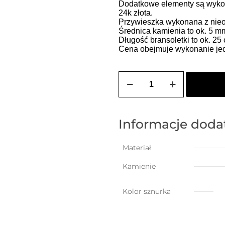
Dodatkowe elementy są wykon
24k złota.
Przywieszka wykonana z nie
Średnica kamienia to ok. 5 m
Długość bransoletki to ok. 2
Cena obejmuje wykonanie jedn
ilość
Bransoletka
na
szczęście
z
przelotowym
Informacje dod
kwarcem
dymnym
(kamień
Materiał
oczyszczający)
Kamienie
Kolor sznurka