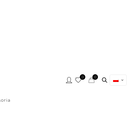
0
0
oria