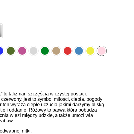
k” to talizman szczęścia w czystej postaci.
zerwony, jest to symbol miłości, ciepła, pogody
or ten wyraża ciepłe uczucia jakimi darzymy bliską
ie i oddanie. Różowy to barwa która pobudza
cnia więzi międzyludzkie, a także umożliwia
 zabaw.
jedwabnej nitki.