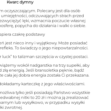
Kwarc dymny
m oczyszczającym. Polecany jest dla osób
 umiejętności, odczuwających strach przed
zwyciężyć lęki, wzmacnia poczucie własnej
osferę, popycha do działania i walki o siebie.
piera czakrę podstawy
eń jest nieco inny i wyjątkowy. Może posiadać
 refleks. To świadczy o jego niepowtarzalności.
r luck” to talizman szczęścia w czystej postaci.
 wiążemy wokół nadgarstka na trzy supełki, aby
 złą energią. Jeśli bransoletka pęknie, bądź
że cała jej dobra energia została Ci przekazana.
okładamy karteczkę z jego właściwościami.
ożliwa tylko jeśli posiadają Państwo wszystkie
edwabnej nitki to 20 zł i można ją zrealizować
arnym lub wysyłkowo, w przypadku wysyłki
ki zwrotnej.