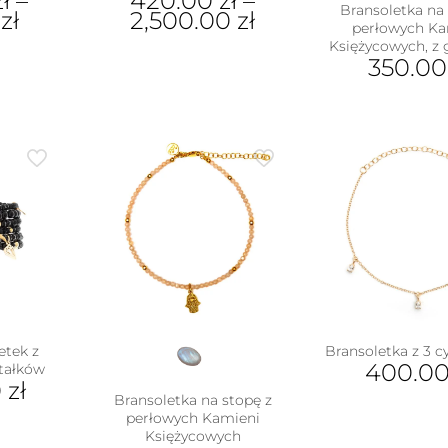
zł
–
420.00
zł
–
Bransoletka na 
0
zł
2,500.00
zł
perłowych Ka
Księżycowych, z
Ten
350.0
ukt
produkt
ma
e
wiele
antów.
wariantów.
e
Opcje
na
można
ać
wybrać
na
ie
stronie
uktu
produktu
etek z
Bransoletka z 3 
400.0
tałków
0
zł
Bransoletka na stopę z
perłowych Kamieni
Księżycowych