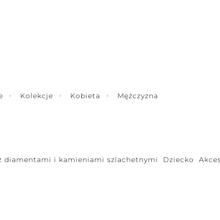
e
Kolekcje
Kobieta
Mężczyzna
 z diamentami i kamieniami szlachetnymi
Dziecko
Akces