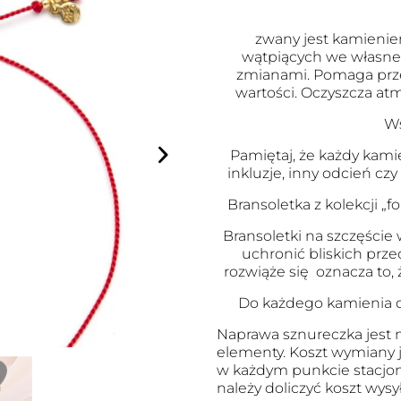
zwany jest kamienie
wątpiących we własne
zmianami. Pomaga prze
wartości. Oczyszcza atm
Ws
Pamiętaj, że każdy kami
inkluzje, inny odcień czy
Bransoletka z kolekcji „fo
Bransoletki na szczęście
uchronić bliskich przed
rozwiąże się oznacza to, 
Do każdego kamienia d
Naprawa sznureczka jest m
elementy. Koszt wymiany j
w każdym punkcie stacjon
należy doliczyć koszt wysył