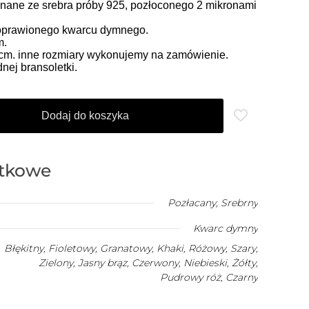
ane ze srebra próby 925, pozłoconego 2 mikronami
oprawionego kwarcu dymnego.
m.
5 cm. inne rozmiary wykonujemy na zamówienie.
ej bransoletki.
Dodaj do koszyka
atkowe
Pozłacany
,
Srebrny
Kwarc dymny
Błękitny, Fioletowy, Granatowy, Khaki, Różowy, Szary,
Zielony, Jasny brąz, Czerwony, Niebieski, Żółty,
Pudrowy róż, Czarny