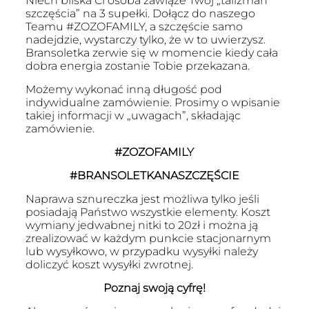
Niech bliska Ci osoba zawiąże Twój „talizman
120.00 zł.
100.00 zł.
szczęścia” na 3 supełki. Dołącz do naszego
Teamu #ZOZOFAMILY, a szczęście samo
nadejdzie, wystarczy tylko, że w to uwierzysz.
Bransoletka zerwie się w momencie kiedy cała
dobra energia zostanie Tobie przekazana.
Możemy wykonać inną długość pod
indywidualne zamówienie. Prosimy o wpisanie
takiej informacji w „uwagach”, składając
zamówienie.
#ZOZOFAMILY
#BRANSOLETKANASZCZĘŚCIE
Naprawa sznureczka jest możliwa tylko jeśli
posiadają Państwo wszystkie elementy. Koszt
wymiany jedwabnej nitki to 20zł i można ją
zrealizować w każdym punkcie stacjonarnym
lub wysyłkowo, w przypadku wysyłki należy
doliczyć koszt wysyłki zwrotnej.
Poznaj swoją cyfrę!