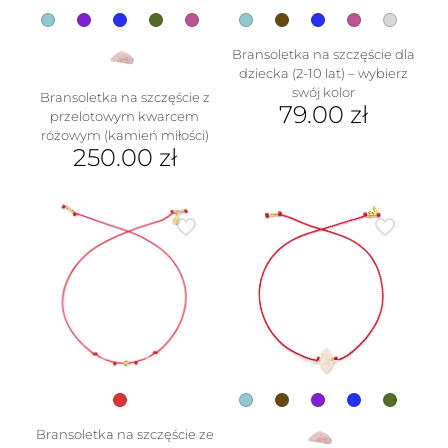
Bransoletka na szczęście dla
dziecka (2-10 lat) – wybierz
swój kolor
Bransoletka na szczęście z
79.00
zł
przelotowym kwarcem
różowym (kamień miłości)
Ten
250.00
zł
produkt
ma
Ten
wiele
produkt
wariantów.
ma
Opcje
wiele
można
wariantów.
wybrać
Opcje
na
można
stronie
wybrać
produktu
na
stronie
produktu
Bransoletka na szczęście ze