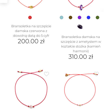
na
stronie
stronie
produktu
produktu
Bransoletka na szczęście
damska czerwona z
dowolną datą do 5 cyfr
Bransoletka damska na
200.00
zł
szczęście z ametystem w
w
kształcie stożka (kamień
harmonii)
310.00
zł
Ten
produkt
ma
wiele
wariantów.
Opcje
można
wybrać
na
stronie
produktu