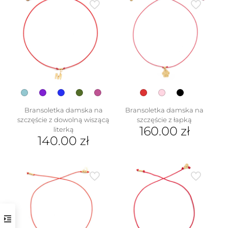
Bransoletka damska na
Bransoletka damska na
szczęście z dowolną wiszącą
szczęście z łapką
160.00
zł
literką
140.00
zł
Ten
Ten
produkt
produkt
ma
ma
wiele
wiele
wariantów.
wariantów.
Opcje
Opcje
można
można
wybrać
wybrać
na