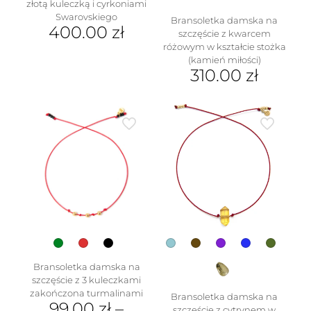
złotą kuleczką i cyrkoniami
Swarovskiego
Bransoletka damska na
400.00
zł
szczęście z kwarcem
różowym w kształcie stożka
(kamień miłości)
310.00
zł
Ten
produkt
ma
wiele
wariantów.
Opcje
można
wybrać
na
stronie
produktu
Bransoletka damska na
szczęście z 3 kuleczkami
zakończona turmalinami
Bransoletka damska na
99.00
zł
–
szczęście z cytrynem w