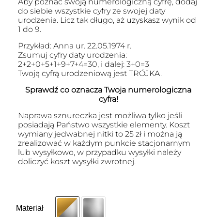
Aby poznać swoją numerologiczną cyfrę, dodaj
do siebie wszystkie cyfry ze swojej daty
urodzenia. Licz tak długo, aż uzyskasz wynik od
1 do 9.
Przykład: Anna ur. 22.05.1974 r.
Zsumuj cyfry daty urodzenia:
2+2+0+5+1+9+7+4=30, i dalej: 3+0=3
Twoją cyfrą urodzeniową jest TRÓJKA.
Sprawdź co oznacza Twoja numerologiczna
cyfra!
Naprawa sznureczka jest możliwa tylko jeśli
posiadają Państwo wszystkie elementy. Koszt
wymiany jedwabnej nitki to 25 zł i można ją
zrealizować w każdym punkcie stacjonarnym
lub wysyłkowo, w przypadku wysyłki należy
doliczyć koszt wysyłki zwrotnej.
Materiał