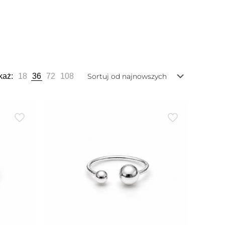
każ:
18
36
72
108