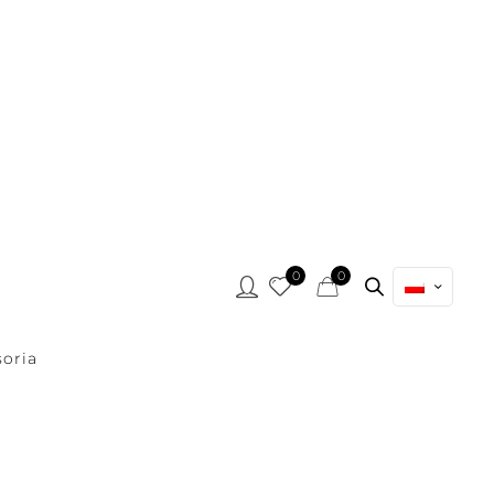
0
0
oria