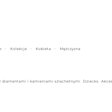
e
Kolekcje
Kobieta
Mężczyzna
 z diamentami i kamieniami szlachetnymi
Dziecko
Akces