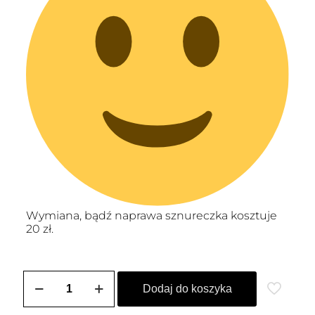
Wymiana, bądź naprawa sznureczka kosztuje
20 zł.
ilość
Bransoletka
Dodaj do koszyka
na
stopę