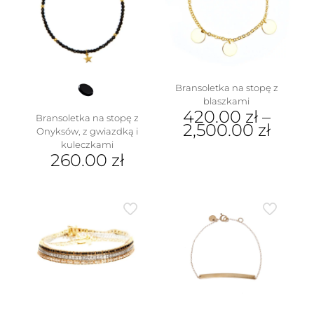
Bransoletka na stopę z
blaszkami
420.00
zł
–
Bransoletka na stopę z
w
2,500.00
zł
Onyksów, z gwiazdką i
kuleczkami
Ten
260.00
zł
produkt
ma
wiele
wariantów.
Opcje
można
wybrać
na
stronie
produktu