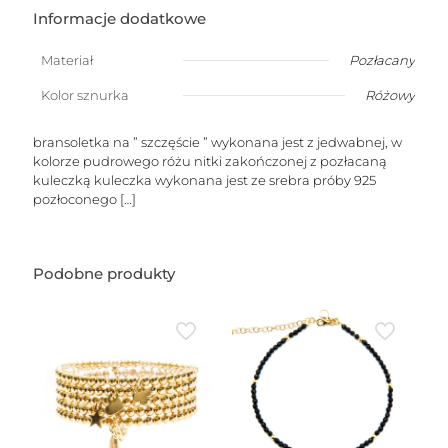
na
Informacje dodatkowe
szczęście
fluo
Materiał
Pozłacany
różowa
(symbol
Kolor sznurka
Różowy
przyjaźni)
bransoletka na ” szczęście ” wykonana jest z jedwabnej, w
kolorze pudrowego różu nitki zakończonej z pozłacaną
kuleczką kuleczka wykonana jest ze srebra próby 925
pozłoconego
[…]
Podobne produkty