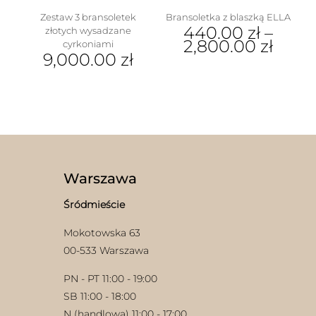
Zestaw 3 bransoletek
Bransoletka z blaszką ELLA
440.00
zł
–
złotych wysadzane
2,800.00
zł
cyrkoniami
9,000.00
zł
Ten
produkt
ma
wiele
wariantów.
Opcje
można
wybrać
na
Warszawa
stronie
produktu
Śródmieście
Mokotowska 63
00-533 Warszawa
PN - PT 11:00 - 19:00
SB 11:00 - 18:00
N (handlowa) 11:00 - 17:00