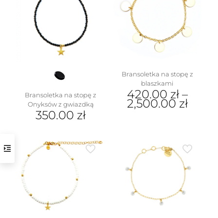
Bransoletka na stopę z
blaszkami
420.00
zł
–
Bransoletka na stopę z
2,500.00
zł
Onyksów z gwiazdką
350.00
zł
Ten
produkt
ma
wiele
wariantów.
Opcje
można
wybrać
na
stronie
produktu