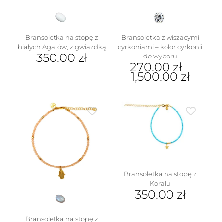
Bransoletka na stopę z
Bransoletka z wiszącymi
białych Agatów, z gwiazdką
cyrkoniami – kolor cyrkonii
350.00
zł
do wyboru
270.00
zł
–
1,500.00
zł
w
Ten
produkt
ma
wiele
wariantów.
Opcje
można
wybrać
na
stronie
Bransoletka na stopę z
produktu
Koralu
350.00
zł
Bransoletka na stopę z