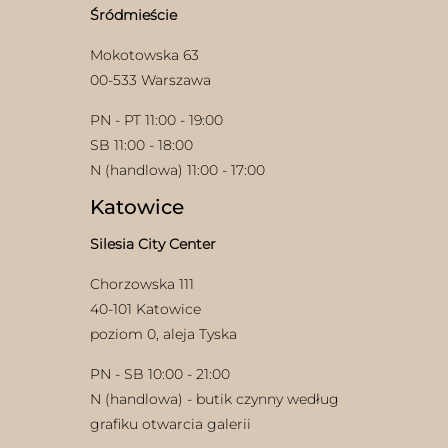
stronie
Śródmieście
produktu
Mokotowska 63
00-533 Warszawa
PN - PT 11:00 - 19:00
SB 11:00 - 18:00
N (handlowa) 11:00 - 17:00
Katowice
Silesia City Center
Chorzowska 111
40-101 Katowice
poziom 0, aleja Tyska
PN - SB 10:00 - 21:00
N (handlowa) - butik czynny według
grafiku otwarcia galerii