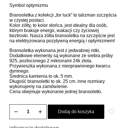
Symbol optymizmu
Bransoletka z kolekcji „for luck” to talizman szczęścia
w czystej postaci.
Kolor żółty, to kolor słońca, jest idealny dla osób,
którym brakuje energii, wakacji czy życiowej
beztroski. Nasza żółta bransoletka na szczęście jest
na elektryzowana pozytywną energią i optymizmem!
Bransoletka wykonana jest z jedwabnej nitki.
Dodatkowe elementy są wykonane ze srebra próby
925, pozłoconego 2 mikronami 24k złota.
Przywieszka wykonana z nieoprawionego kwarcu
dymnego.
Średnica kamienia to ok. 5 mm.
Długość bransoletki to ok. 25 cm. inne rozmiary
wykonujemy na zamówienie.
Cena obejmuje wykonanie jednej bransoletki.
ilość
Bransoletka
Dodaj do koszyka
na
szczęście
z
Informacje dodatkowe