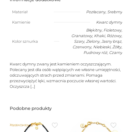
przelotowym
kwarcem
Materiał
Pozłacany
,
Srebrny
dymnym
(kamień
Kamienie
Kwarc dymny
oczyszczający)
Błękitny, Fioletowy,
Granatowy, Khaki, Różowy,
Kolor sznurka
Szary, Zielony, Jasny brąz,
Czerwony, Niebieski, Żółty,
Pudrowy róż, Czarny
Kwarc dymny zwany jest kamieniem oczyszczającym.
Polecany jest dla osób wątpiących we własne umiejętności,
odczuwających strach przed zmianami. Pomaga
przezwyciężyć lęki, wzmacnia poczucie własnej wartości.
Oczyszcza
[…]
Podobne produkty