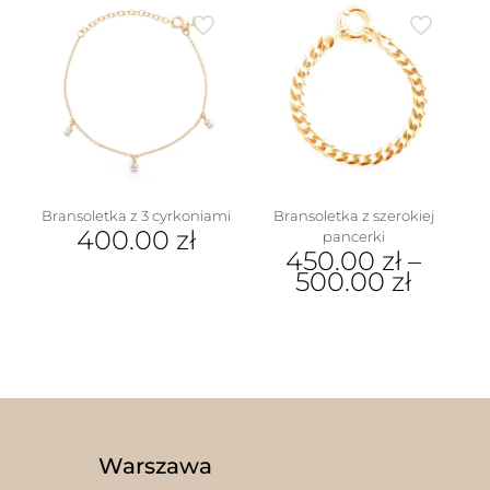
ma
wiele
wariantów.
Opcje
można
wybrać
na
stronie
produktu
Bransoletka z 3 cyrkoniami
Bransoletka z szerokiej
400.00
zł
pancerki
450.00
zł
–
500.00
zł
Ten
produkt
ma
wiele
wariantów.
Opcje
można
wybrać
Warszawa
na