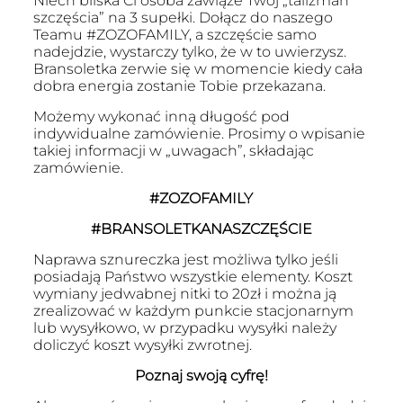
Niech bliska Ci osoba zawiąże Twój „talizman
120.00 zł.
100.00 zł.
szczęścia” na 3 supełki. Dołącz do naszego
Teamu #ZOZOFAMILY, a szczęście samo
nadejdzie, wystarczy tylko, że w to uwierzysz.
Bransoletka zerwie się w momencie kiedy cała
dobra energia zostanie Tobie przekazana.
Możemy wykonać inną długość pod
indywidualne zamówienie. Prosimy o wpisanie
takiej informacji w „uwagach”, składając
zamówienie.
#ZOZOFAMILY
#BRANSOLETKANASZCZĘŚCIE
Naprawa sznureczka jest możliwa tylko jeśli
posiadają Państwo wszystkie elementy. Koszt
wymiany jedwabnej nitki to 20zł i można ją
zrealizować w każdym punkcie stacjonarnym
lub wysyłkowo, w przypadku wysyłki należy
doliczyć koszt wysyłki zwrotnej.
Poznaj swoją cyfrę!