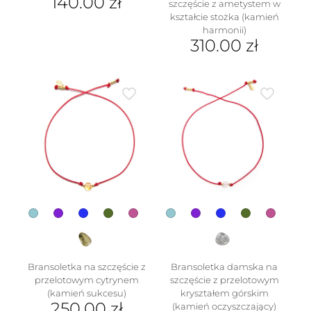
140.00
zł
szczęście z ametystem w
kształcie stożka (kamień
Ten
harmonii)
produkt
310.00
zł
ma
wiele
Ten
wariantów.
produkt
Opcje
ma
można
wiele
wybrać
wariantów.
na
Opcje
stronie
można
produktu
wybrać
na
stronie
produktu
Bransoletka na szczęście z
Bransoletka damska na
przelotowym cytrynem
szczęście z przelotowym
(kamień sukcesu)
kryształem górskim
250.00
zł
(kamień oczyszczający)