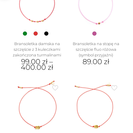
na
można
stronie
wybrać
produktu
na
stronie
produktu
Bransoletka damska na
Bransoletka na stopę na
szczęście z 3 kuleczkami
szczęście fluo różowa
w
zakończona turmalinami
(symbol przyjaźni)
99.00
zł
–
89.00
zł
400.00
zł
Ten
produkt
ma
wiele
wariantów.
Opcje
można
wybrać
na
stronie
produktu