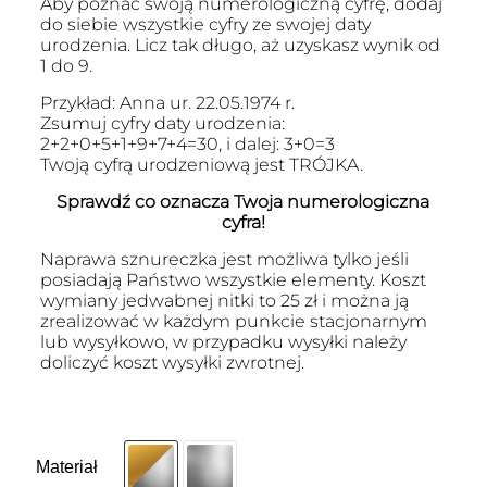
Aby poznać swoją numerologiczną cyfrę, dodaj
do siebie wszystkie cyfry ze swojej daty
urodzenia. Licz tak długo, aż uzyskasz wynik od
1 do 9.
Przykład: Anna ur. 22.05.1974 r.
Zsumuj cyfry daty urodzenia:
2+2+0+5+1+9+7+4=30, i dalej: 3+0=3
Twoją cyfrą urodzeniową jest TRÓJKA.
Sprawdź co oznacza Twoja numerologiczna
cyfra!
Naprawa sznureczka jest możliwa tylko jeśli
posiadają Państwo wszystkie elementy. Koszt
wymiany jedwabnej nitki to 25 zł i można ją
zrealizować w każdym punkcie stacjonarnym
lub wysyłkowo, w przypadku wysyłki należy
doliczyć koszt wysyłki zwrotnej.
Materiał