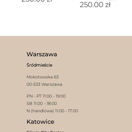
250.00
zł
Ten
produkt
Ten
ma
produkt
wiele
ma
wariantów.
wiele
Opcje
wariantów.
można
Opcje
wybrać
można
na
wybrać
Warszawa
stronie
na
produktu
stronie
Śródmieście
produktu
Mokotowska 63
00-533 Warszawa
PN - PT 11:00 - 19:00
SB 11:00 - 18:00
N (handlowa) 11:00 - 17:00
Katowice