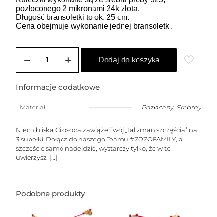
pozłoconego 2 mikronami 24k złota.
Długość bransoletki to ok. 25 cm.
Cena obejmuje wykonanie jednej bransoletki.
ilość
Bransoletka
Dodaj do koszyka
damska
na
szczęście
Informacje dodatkowe
czerwona
z
Materiał
Pozłacany
,
Srebrny
dowolną
cyfrą
Niech bliska Ci osoba zawiąże Twój „talizman szczęścia” na
3 supełki. Dołącz do naszego Teamu #ZOZOFAMILY, a
szczęście samo nadejdzie, wystarczy tylko, że w to
uwierzysz.
[…]
Podobne produkty