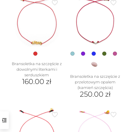
Bransoletka na szczęście z
dowolnymi literkami i
serduszkiem
Bransoletka na szczęście z
160.00
zł
przelotowym opalem
(kamień szczęścia)
Ten
250.00
zł
produkt
ma
Ten
wiele
produkt
wariantów.
ma
Opcje
wiele
można
wariantów.
wybrać
Opcje