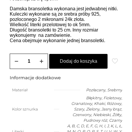
Damska bransoletka wykonana jest jedwabnej nitki.
Kuleczki wykonane są ze srebra próby 925,
pozłoconego 2 mikronami 24k złota.
Wielkość literki przelotowej to ok 5mm.
Długość bransoletki to 25 cm. Inny rozmiar
wykonujemy na zamówienie.
Cena obejmuje wykonanie jednej bransoletki.
ilość
Bransoletka
Dodaj do koszyka
damska
na
szczęście
Informacje dodatkowe
z
dowolną
Materiał
Pozłacany
,
Srebrny
literką
Błękitny, Fioletowy,
Granatowy, Khaki, Różowy,
Kolor sznurka
Szary, Zielony, Jasny brąz,
Czerwony, Niebieski, Żółty,
Pudrowy róż, Czarny
A, B, C, D, E, F, G, H, I, J, K, L, Ł,
Literki
M, N, O, P, Q, R, S, T, U, V, W, Y,