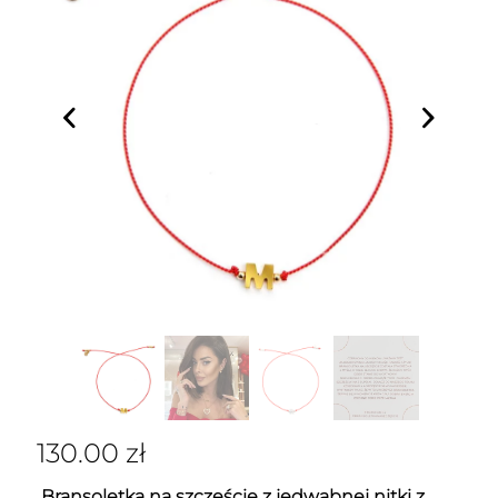
130.00
zł
Bransoletka na szczęście z jedwabnej nitki z