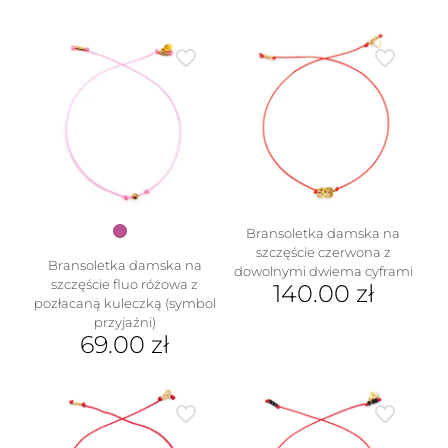
Ten
produkt
ma
wiele
wariantów.
Opcje
można
wybrać
na
stronie
produktu
Bransoletka damska na
szczęście czerwona z
Bransoletka damska na
dowolnymi dwiema cyframi
szczęście fluo różowa z
140.00
zł
pozłacaną kuleczką (symbol
przyjaźni)
69.00
zł