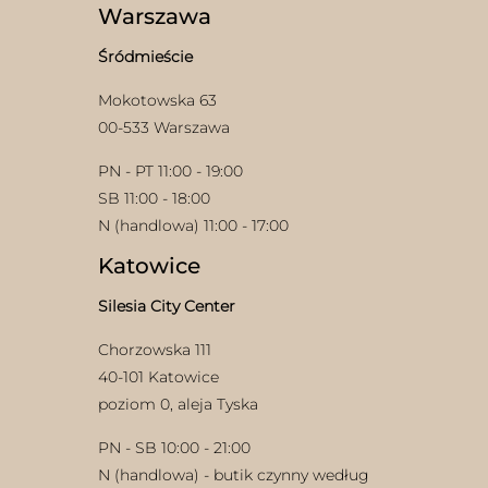
wybrać
Warszawa
produktu
na
stronie
Śródmieście
produktu
Mokotowska 63
00-533 Warszawa
PN - PT 11:00 - 19:00
SB 11:00 - 18:00
N (handlowa) 11:00 - 17:00
Katowice
Silesia City Center
Chorzowska 111
40-101 Katowice
poziom 0, aleja Tyska
PN - SB 10:00 - 21:00
N (handlowa) - butik czynny według