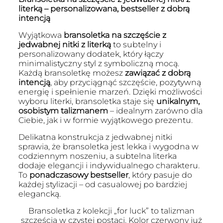
literką – personalizowana, bestseller z dobrą
intencją
Wyjątkowa
bransoletka na szczęście z
jedwabnej nitki z literką
to subtelny i
personalizowany dodatek, który łączy
minimalistyczny styl z symboliczną mocą.
Każdą bransoletkę możesz
zawiązać z dobrą
intencją
, aby przyciągnąć szczęście, pozytywną
energię i spełnienie marzeń. Dzięki możliwości
wyboru literki, bransoletka staje się
unikalnym,
osobistym talizmanem
– idealnym zarówno dla
Ciebie, jak i w formie wyjątkowego prezentu.
Delikatna konstrukcja z jedwabnej nitki
sprawia, że bransoletka jest lekka i wygodna w
codziennym noszeniu, a subtelna literka
dodaje elegancji i indywidualnego charakteru.
To
ponadczasowy bestseller
, który pasuje do
każdej stylizacji – od casualowej po bardziej
elegancką.
Bransoletka z kolekcji „for luck” to talizman
szczęścia w czystej postaci. Kolor czerwony już