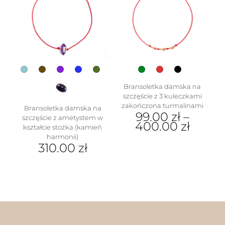
Bransoletka damska na
szczęście z 3 kuleczkami
zakończona turmalinami
Bransoletka damska na
99.00
zł
–
szczęście z ametystem w
400.00
zł
kształcie stożka (kamień
harmonii)
Ten
310.00
zł
produkt
ma
Ten
wiele
produkt
wariantów.
ma
Opcje
wiele
można
wariantów.
wybrać
Opcje
na
można
stronie