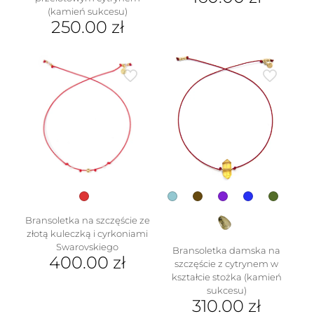
(kamień sukcesu)
Ten
250.00
zł
produkt
ma
Ten
wiele
produkt
wariantów.
ma
Opcje
wiele
można
wariantów.
wybrać
Opcje
na
można
stronie
wybrać
produktu
na
stronie
produktu
Bransoletka na szczęście ze
złotą kuleczką i cyrkoniami
Swarovskiego
Bransoletka damska na
400.00
zł
szczęście z cytrynem w
kształcie stożka (kamień
sukcesu)
310.00
zł