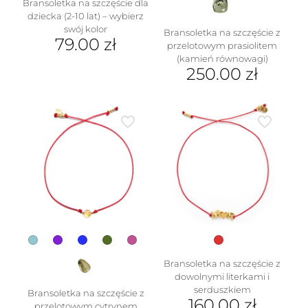
Bransoletka na szczęście dla
dziecka (2-10 lat) – wybierz
swój kolor
Bransoletka na szczęście z
79.00
zł
przelotowym prasiolitem
(kamień równowagi)
Ten
250.00
zł
produkt
ma
Ten
wiele
produkt
wariantów.
ma
Opcje
wiele
można
wariantów.
wybrać
Opcje
na
można
stronie
wybrać
produktu
na
stronie
produktu
Bransoletka na szczęście z
dowolnymi literkami i
serduszkiem
Bransoletka na szczęście z
160.00
zł
przelotowym cytrynem