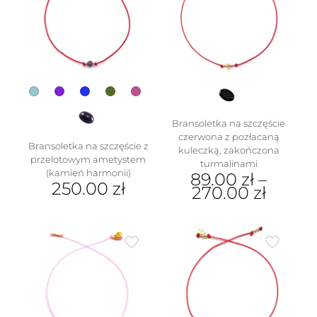
Bransoletka na szczęście
czerwona z pozłacaną
Bransoletka na szczęście z
kuleczką, zakończona
przelotowym ametystem
turmalinami
(kamień harmonii)
89.00
zł
–
250.00
zł
270.00
zł
Ten
Ten
produkt
produkt
ma
ma
wiele
wiele
wariantów.
wariantów.
Opcje
Opcje
można
można
wybrać
wybrać
na