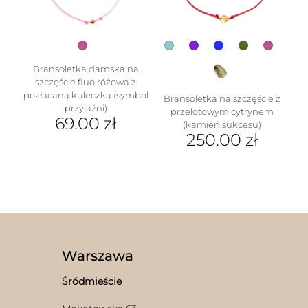
na
stronie
stronie
produktu
produktu
Bransoletka damska na
szczęście fluo różowa z
pozłacaną kuleczką (symbol
Bransoletka na szczęście z
przyjaźni)
przelotowym cytrynem
69.00
zł
(kamień sukcesu)
250.00
zł
Ten
produkt
ma
wiele
wariantów.
Opcje
można
wybrać
Warszawa
na
stronie
Śródmieście
produktu