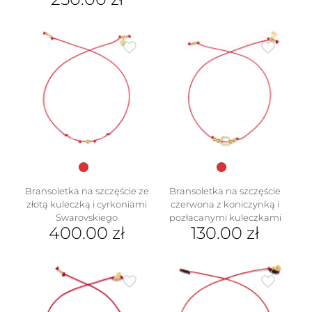
wiele
Ten
wariantów.
produkt
Opcje
ma
można
wiele
wybrać
wariantów.
na
Opcje
stronie
można
produktu
wybrać
na
stronie
produktu
Bransoletka na szczęście ze
Bransoletka na szczęście
złotą kuleczką i cyrkoniami
czerwona z koniczynką i
Swarovskiego
pozłacanymi kuleczkami
400.00
zł
130.00
zł