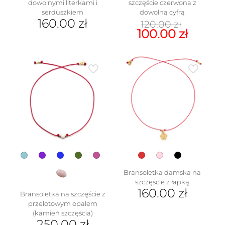
dowolnymi literkami i
szczęście czerwona z
serduszkiem
dowolną cyfrą
Pierwo
160.00
zł
120.00
zł
cena
Aktua
100.00
zł
Ten
wynosi
cena
produkt
Ten
120.00 
wynosi
ma
produkt
100.00 
wiele
ma
wariantów.
wiele
Opcje
wariantów.
można
Opcje
wybrać
można
na
wybrać
stronie
na
produktu
stronie
produktu
Bransoletka damska na
szczęście z łapką
160.00
zł
Bransoletka na szczęście z
przelotowym opalem
Ten
(kamień szczęścia)
produkt
250.00
zł
ma