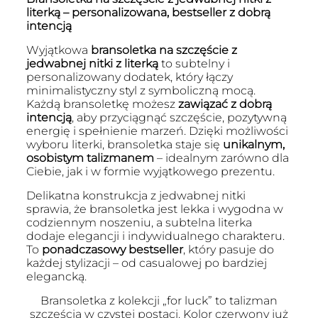
literką – personalizowana, bestseller z dobrą
intencją
Wyjątkowa
bransoletka na szczęście z
jedwabnej nitki z literką
to subtelny i
personalizowany dodatek, który łączy
minimalistyczny styl z symboliczną mocą.
Każdą bransoletkę możesz
zawiązać z dobrą
intencją
, aby przyciągnąć szczęście, pozytywną
energię i spełnienie marzeń. Dzięki możliwości
wyboru literki, bransoletka staje się
unikalnym,
osobistym talizmanem
– idealnym zarówno dla
Ciebie, jak i w formie wyjątkowego prezentu.
Delikatna konstrukcja z jedwabnej nitki
sprawia, że bransoletka jest lekka i wygodna w
codziennym noszeniu, a subtelna literka
dodaje elegancji i indywidualnego charakteru.
To
ponadczasowy bestseller
, który pasuje do
każdej stylizacji – od casualowej po bardziej
elegancką.
Bransoletka z kolekcji „for luck” to talizman
szczęścia w czystej postaci. Kolor czerwony już