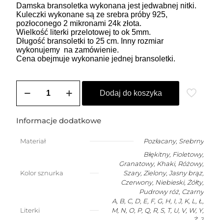
Damska bransoletka wykonana jest jedwabnej nitki.
Kuleczki wykonane są ze srebra próby 925,
pozłoconego 2 mikronami 24k złota.
Wielkość literki przelotowej to ok 5mm.
Długość bransoletki to 25 cm. Inny rozmiar
wykonujemy na zamówienie.
Cena obejmuje wykonanie jednej bransoletki.
ilość
Bransoletka
Dodaj do koszyka
damska
na
szczęście
Informacje dodatkowe
z
dowolną
Materiał
Pozłacany
,
Srebrny
literką
Błękitny, Fioletowy,
Granatowy, Khaki, Różowy,
Kolor sznurka
Szary, Zielony, Jasny brąz,
Czerwony, Niebieski, Żółty,
Pudrowy róż, Czarny
A, B, C, D, E, F, G, H, I, J, K, L, Ł,
Literki
M, N, O, P, Q, R, S, T, U, V, W, Y,
Ż, Z