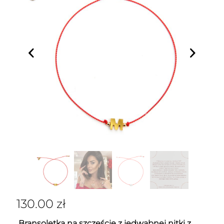
130.00
zł
Bransoletka na szczęście z jedwabnej nitki z