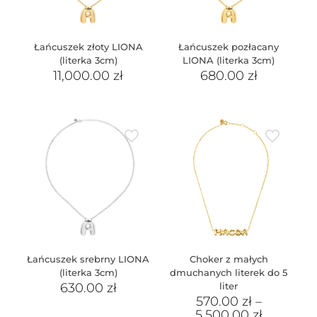
Łańcuszek złoty LIONA
Łańcuszek pozłacany
(literka 3cm)
LIONA (literka 3cm)
11,000.00
zł
680.00
zł
Łańcuszek srebrny LIONA
Choker z małych
(literka 3cm)
dmuchanych literek do 5
630.00
zł
liter
570.00
zł
–
5,500.00
zł