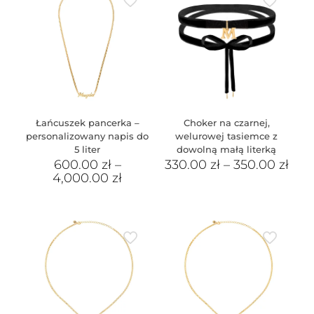
Łańcuszek pancerka –
Choker na czarnej,
personalizowany napis do
welurowej tasiemce z
5 liter
dowolną małą literką
600.00
zł
–
330.00
zł
–
350.00
zł
4,000.00
zł