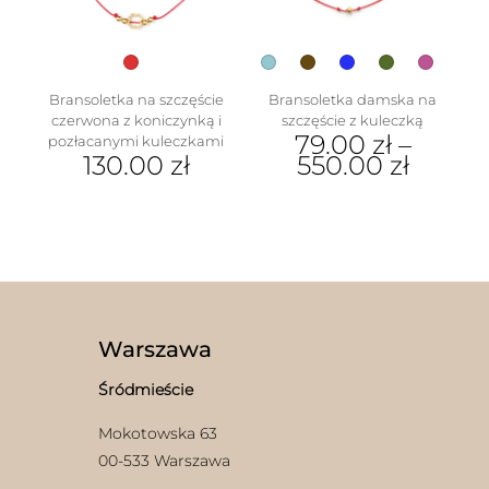
produktu
stronie
produktu
Bransoletka na szczęście
Bransoletka damska na
czerwona z koniczynką i
szczęście z kuleczką
79.00
zł
–
pozłacanymi kuleczkami
130.00
zł
550.00
zł
Ten
produkt
ma
wiele
wariantów.
Opcje
można
wybrać
Warszawa
na
stronie
Śródmieście
produktu
Mokotowska 63
00-533 Warszawa