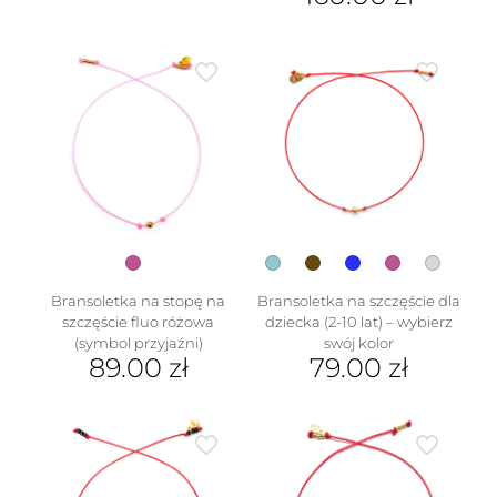
Ten
produkt
ma
wiele
wariantów.
Opcje
można
wybrać
na
stronie
produktu
Bransoletka na stopę na
Bransoletka na szczęście dla
szczęście fluo różowa
dziecka (2-10 lat) – wybierz
(symbol przyjaźni)
swój kolor
89.00
zł
79.00
zł
Ten
produkt
ma
wiele
wariantów.