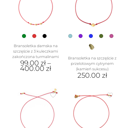
Opcje
można
wybrać
na
stronie
produktu
Bransoletka damska na
szczęście z 3 kuleczkami
zakończona turmalinami
Bransoletka na szczęście z
99.00
zł
–
przelotowym cytrynem
400.00
zł
(kamień sukcesu)
250.00
zł
Ten
produkt
Ten
ma
produkt
wiele
ma
wariantów.
wiele
Opcje
wariantów.
można
Opcje
wybrać
można
na
wybrać
stronie
na