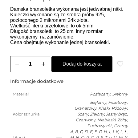
Damska bransoletka wykonana jest jedwabnej nitki.
Kuleczki wykonane są ze srebra próby 925,
pozłoconego 2 mikronami 24k złota.
Wielkość literki przelotowej to ok 5mm.
Długość bransoletki to 25 cm. Inny rozmiar
wykonujemy na zamówienie.
Cena obejmuje wykonanie jednej bransoletki.
ilość
Bransoletka
Dodaj do koszyka
damska
na
szczęście
Informacje dodatkowe
z
dowolną
Materiał
Pozłacany
,
Srebrny
literką
Błękitny, Fioletowy,
Granatowy, Khaki, Różowy,
Kolor sznurka
Szary, Zielony, Jasny brąz,
Czerwony, Niebieski, Żółty,
Pudrowy róż, Czarny
A, B, C, D, E, F, G, H, I, J, K, L, Ł,
Literki
M, N, O, P, Q, R, S, T, U, V, W, Y,