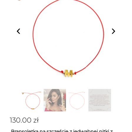
130.00
zł
Bransoletka na szczęście z jedwabnej nitki z