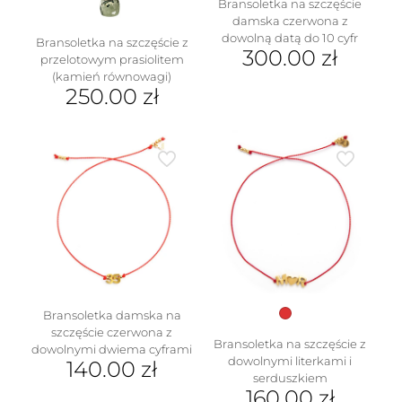
Bransoletka na szczęście
damska czerwona z
dowolną datą do 10 cyfr
Bransoletka na szczęście z
300.00
zł
przelotowym prasiolitem
(kamień równowagi)
250.00
zł
Ten
produkt
ma
wiele
wariantów.
Opcje
można
wybrać
na
stronie
produktu
Bransoletka damska na
szczęście czerwona z
Bransoletka na szczęście z
dowolnymi dwiema cyframi
dowolnymi literkami i
140.00
zł
serduszkiem
160.00
zł