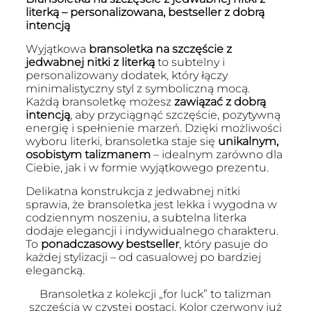
literką – personalizowana, bestseller z dobrą
intencją
Wyjątkowa
bransoletka na szczęście z
jedwabnej nitki z literką
to subtelny i
personalizowany dodatek, który łączy
minimalistyczny styl z symboliczną mocą.
Każdą bransoletkę możesz
zawiązać z dobrą
intencją
, aby przyciągnąć szczęście, pozytywną
energię i spełnienie marzeń. Dzięki możliwości
wyboru literki, bransoletka staje się
unikalnym,
osobistym talizmanem
– idealnym zarówno dla
Ciebie, jak i w formie wyjątkowego prezentu.
Delikatna konstrukcja z jedwabnej nitki
sprawia, że bransoletka jest lekka i wygodna w
codziennym noszeniu, a subtelna literka
dodaje elegancji i indywidualnego charakteru.
To
ponadczasowy bestseller
, który pasuje do
każdej stylizacji – od casualowej po bardziej
elegancką.
Bransoletka z kolekcji „for luck” to talizman
szczęścia w czystej postaci. Kolor czerwony już