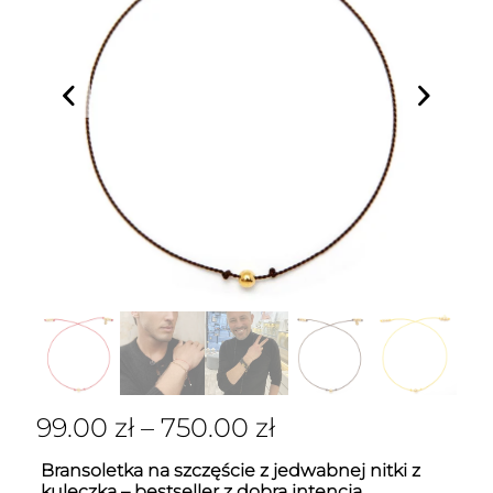
99.00
zł
–
750.00
zł
Bransoletka na szczęście z jedwabnej nitki z
kuleczką – bestseller z dobrą intencją