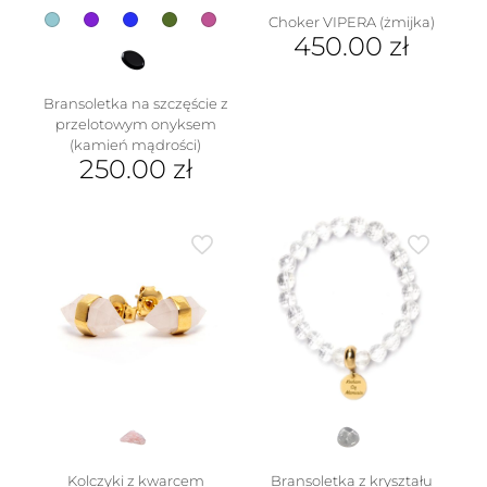
Choker VIPERA (żmijka)
450.00
zł
Bransoletka na szczęście z
przelotowym onyksem
(kamień mądrości)
250.00
zł
Ten
produkt
ma
wiele
wariantów.
Opcje
można
wybrać
na
stronie
produktu
Kolczyki z kwarcem
Bransoletka z kryształu