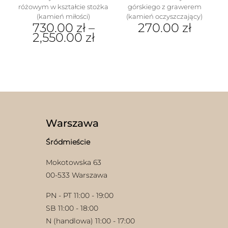
różowym w kształcie stożka
górskiego z grawerem
(kamień miłości)
(kamień oczyszczający)
730.00
zł
–
270.00
zł
2,550.00
zł
Ten
produkt
ma
wiele
wariantów.
Opcje
można
wybrać
Warszawa
na
stronie
Śródmieście
produktu
Mokotowska 63
00-533 Warszawa
PN - PT 11:00 - 19:00
SB 11:00 - 18:00
N (handlowa) 11:00 - 17:00