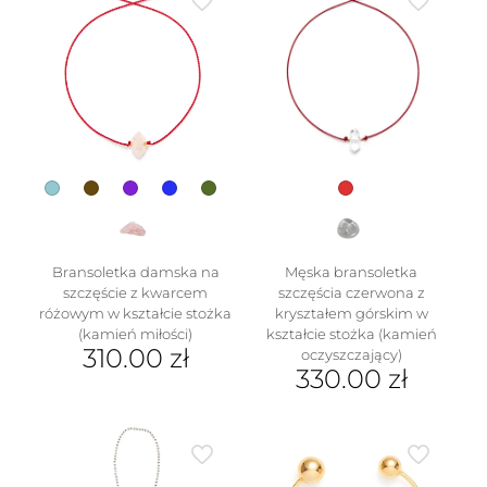
wiele
wariantów.
Opcje
można
wybrać
na
stronie
produktu
Bransoletka damska na
Męska bransoletka
szczęście z kwarcem
szczęścia czerwona z
różowym w kształcie stożka
kryształem górskim w
(kamień miłości)
kształcie stożka (kamień
310.00
zł
oczyszczający)
330.00
zł
Ten
produkt
ma
wiele
wariantów.