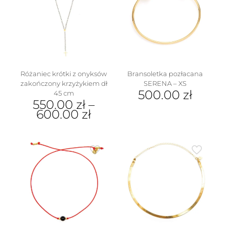
Opcje
można
wybrać
na
stronie
produktu
Różaniec krótki z onyksów
Bransoletka pozłacana
zakończony krzyżykiem dł
SERENA – XS
500.00
zł
45 cm
550.00
zł
–
600.00
zł
Ten
produkt
ma
wiele
wariantów.
Opcje
można
wybrać
na
stronie
produktu