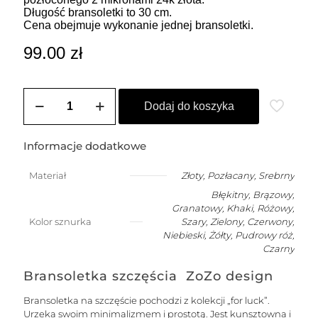
Długość bransoletki to 30 cm.
Cena obejmuje wykonanie jednej bransoletki.
99.00
zł
ilość
Bransoletka
Dodaj do koszyka
męska
na
szczęście
Informacje dodatkowe
z
kuleczką
Materiał
Złoty
,
Pozłacany
,
Srebrny
Błękitny, Brązowy,
Granatowy, Khaki, Różowy,
Kolor sznurka
Szary, Zielony, Czerwony,
Niebieski, Żółty, Pudrowy róż,
Czarny
Bransoletka szczęścia ZoZo design
Bransoletka na szczęście pochodzi z kolekcji „for luck”.
Urzeka swoim minimalizmem i prostotą. Jest kunsztowna i