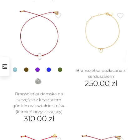
w
Bransoletka pozłacana z
serduszkiem
250.00
zł
Bransoletka damska na
szczęście z kryształem
górskim w kształcie stożka
(kamień oczyszczający)
310.00
zł
Ten
produkt
ma