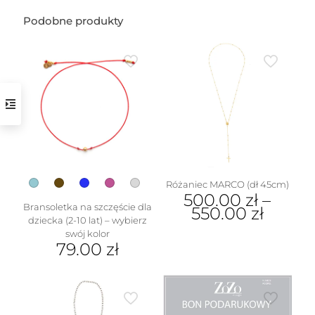
Podobne produkty
w
Różaniec MARCO (dł 45cm)
500.00
zł
–
Bransoletka na szczęście dla
550.00
zł
dziecka (2-10 lat) – wybierz
Ten
swój kolor
produkt
79.00
zł
ma
Ten
wiele
produkt
wariantów.
ma
Opcje
wiele
można