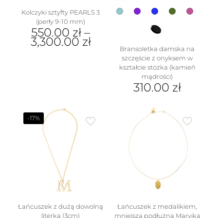
Kolczyki sztyfty PEARLS 3
(perły 9-10 mm)
550.00
zł
–
3,300.00
zł
Bransoletka damska na
Ten
szczęście z onyksem w
produkt
kształcie stożka (kamień
ma
mądrości)
wiele
310.00
zł
wariantów.
Ten
Opcje
produkt
można
ma
-17%
wybrać
wiele
na
wariantów.
stronie
Opcje
produktu
można
wybrać
na
stronie
produktu
Łańcuszek z dużą dowolną
Łańcuszek z medalikiem,
literką (3cm)
mniejszą podłużną Maryjką