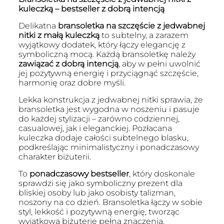
kuleczką – bestseller z dobrą intencją
Delikatna
bransoletka na szczęście z jedwabnej
nitki z małą kuleczką
to subtelny, a zarazem
wyjątkowy dodatek, który łączy elegancję z
symboliczną mocą. Każdą bransoletkę należy
zawiązać z dobrą intencją
, aby w pełni uwolnić
jej pozytywną energię i przyciągnąć szczęście,
harmonię oraz dobre myśli.
Lekka konstrukcja z jedwabnej nitki sprawia, że
bransoletka jest wygodna w noszeniu i pasuje
do każdej stylizacji – zarówno codziennej,
casualowej, jak i eleganckiej. Pozłacana
kuleczka dodaje całości subtelnego blasku,
podkreślając minimalistyczny i ponadczasowy
charakter biżuterii.
To
ponadczasowy bestseller
, który doskonale
sprawdzi się jako symboliczny prezent dla
bliskiej osoby lub jako osobisty talizman,
noszony na co dzień. Bransoletka łączy w sobie
styl, lekkość i pozytywną energię, tworząc
wyjątkową biżuterię pełną znaczenia.