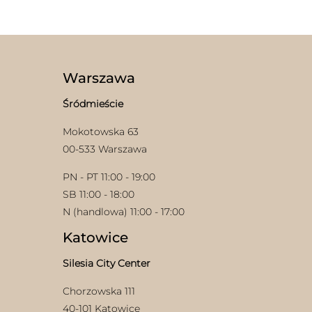
ma
wariantów.
wiele
Opcje
wariantów.
można
Opcje
wybrać
można
na
wybrać
stronie
Warszawa
na
produktu
stronie
Śródmieście
produktu
Mokotowska 63
00-533 Warszawa
PN - PT 11:00 - 19:00
SB 11:00 - 18:00
N (handlowa) 11:00 - 17:00
Katowice
Silesia City Center
Chorzowska 111
40-101 Katowice