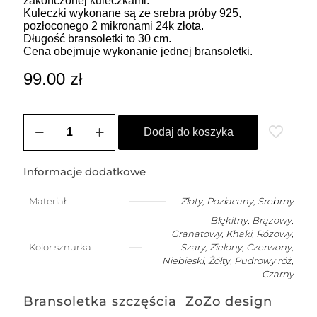
zakończonej kuleczkami.
Kuleczki wykonane są ze srebra próby 925,
pozłoconego 2 mikronami 24k złota.
Długość bransoletki to 30 cm.
Cena obejmuje wykonanie jednej bransoletki.
99.00
zł
ilość
Bransoletka
Dodaj do koszyka
męska
na
szczęście
Informacje dodatkowe
z
kuleczką
Materiał
Złoty
,
Pozłacany
,
Srebrny
Błękitny, Brązowy,
Granatowy, Khaki, Różowy,
Kolor sznurka
Szary, Zielony, Czerwony,
Niebieski, Żółty, Pudrowy róż,
Czarny
Bransoletka szczęścia ZoZo design