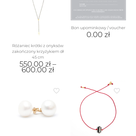
wariantów.
wybrać
Opcje
na
można
stronie
wybrać
produktu
na
Bon upominkowy / voucher
stronie
0.00
zł
produktu
Różaniec krótki z onyksów
zakończony krzyżykiem dł
45 cm
550.00
zł
–
600.00
zł
Ten
produkt
ma
wiele
wariantów.
Opcje
można
wybrać
na
stronie
produktu