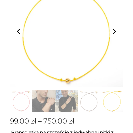
99.00
zł
–
750.00
zł
Bransoletka na szczęście z jedwabnej nitki z