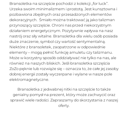
Bransoletka na szczęście pochodzi z kolekcji „for luck”.
Urzeka swoim minimalizmem i prostotą. Jest kunsztowna i
pozbawiona zbędnych oraz przesadzonych elementów
dekoracyjnych. Śmiało można traktować ją jako talizman
przynoszący szczęście. Chroni nas przed niekorzystnym
działaniem energetycznym. Pozytywnie wpływa na nasz
nastrój oraz siły witalne. Bransoletka dla wielu osób posiada
duże znaczenie, symbol czy wartość sentymentalną.
Niektóre z bransoletek, zaopatrzone w odpowiednie
elementy – mogą pełnić funkcję amuletu czy talizmanu.
Może w korzystny sposób oddziaływać nie tylko na nas, ale
również na naszych bliskich. Jeśli bransoletka szczęścia
ZoZo pęknie lub rozwiąże się – oznacza to, że całe jej zasoby
dobrej energii zostały wyczerpane i wylane w nasze pole
elektromagnetyczne.
Bransoletka z jedwabnej nitki na szczęście to także
genialny pomysł na prezent, który może zachwycić oraz
sprawić wiele radości. Zapraszamy do skorzystania z naszej
oferty.