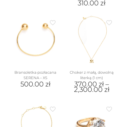
310.00
zł
ma
wiele
Ten
wariantów.
produkt
Opcje
ma
można
wiele
wybrać
wariantów.
na
Opcje
stronie
można
produktu
wybrać
na
stronie
produktu
Bransoletka pozłacana
Choker z małą, dowolną
SERENA – XS
literką (1 cm)
500.00
zł
370.00
zł
–
2,300.00
zł
Ten
produkt
ma
wiele
wariantów.
Opcje