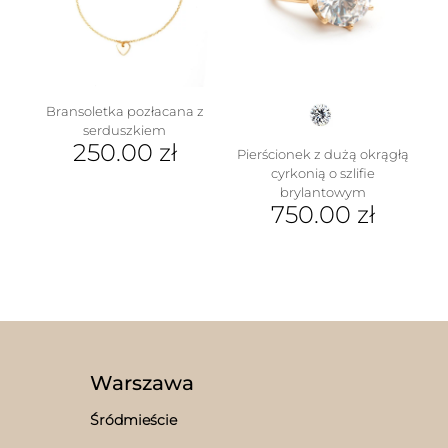
można
wybrać
na
stronie
produktu
Bransoletka pozłacana z
serduszkiem
250.00
zł
Pierścionek z dużą okrągłą
cyrkonią o szlifie
brylantowym
750.00
zł
Ten
produkt
ma
wiele
wariantów.
Opcje
można
wybrać
Warszawa
na
stronie
Śródmieście
produktu