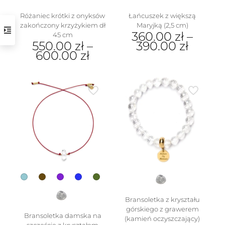
Różaniec krótki z onyksów
Łańcuszek z większą
zakończony krzyżykiem dł
Maryjką (2,5 cm)
360.00
zł
–
45 cm
550.00
zł
–
390.00
zł
600.00
zł
Ten
Ten
produkt
produkt
ma
ma
wiele
w
wiele
wariantów.
wariantów.
Opcje
Opcje
można
można
wybrać
wybrać
na
na
stronie
stronie
produktu
produktu
Bransoletka z kryształu
górskiego z grawerem
Bransoletka damska na
(kamień oczyszczający)