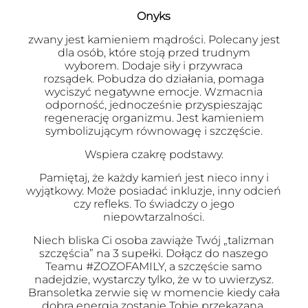
Onyks
zwany jest kamieniem mądrości. Polecany jest
dla osób, które stoją przed trudnym
wyborem. Dodaje siły i przywraca
rozsądek. Pobudza do działania, pomaga
wyciszyć negatywne emocje. Wzmacnia
odporność, jednocześnie przyspieszając
regenerację organizmu. Jest kamieniem
symbolizującym równowagę i szczęście.
Wspiera czakrę podstawy.
Pamiętaj, że każdy kamień jest nieco inny i
wyjątkowy. Może posiadać inkluzje, inny odcień
czy refleks. To świadczy o jego
niepowtarzalności.
Niech bliska Ci osoba zawiąże Twój „talizman
szczęścia” na 3 supełki. Dołącz do naszego
Teamu #ZOZOFAMILY, a szczęście samo
nadejdzie, wystarczy tylko, że w to uwierzysz.
Bransoletka zerwie się w momencie kiedy cała
dobra energia zostanie Tobie przekazana.