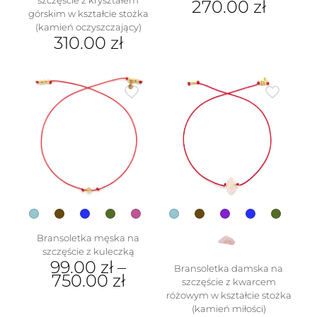
szczęście z kryształem
270.00
zł
górskim w kształcie stożka
(kamień oczyszczający)
310.00
zł
Ten
produkt
ma
wiele
wariantów.
Opcje
można
wybrać
na
stronie
produktu
Bransoletka męska na
szczęście z kuleczką
99.00
zł
–
Bransoletka damska na
750.00
zł
szczęście z kwarcem
różowym w kształcie stożka
Ten
(kamień miłości)
produkt