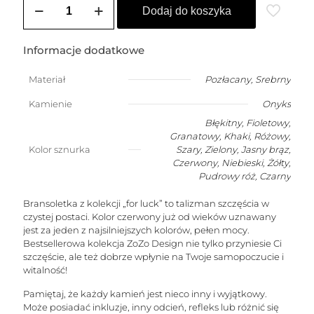
Bransoletka
Dodaj do koszyka
damska
na
szczęście
Informacje dodatkowe
z
onyksem
Materiał
Pozłacany
,
Srebrny
w
kształcie
Kamienie
Onyks
stożka
Błękitny, Fioletowy,
(kamień
Granatowy, Khaki, Różowy,
mądrości)
Kolor sznurka
Szary, Zielony, Jasny brąz,
Czerwony, Niebieski, Żółty,
Pudrowy róż, Czarny
Bransoletka z kolekcji „for luck” to talizman szczęścia w
czystej postaci. Kolor czerwony już od wieków uznawany
jest za jeden z najsilniejszych kolorów, pełen mocy.
Bestsellerowa kolekcja ZoZo Design nie tylko przyniesie Ci
szczęście, ale też dobrze wpłynie na Twoje samopoczucie i
witalność!
Pamiętaj, że każdy kamień jest nieco inny i wyjątkowy.
Może posiadać inkluzje, inny odcień, refleks lub różnić się