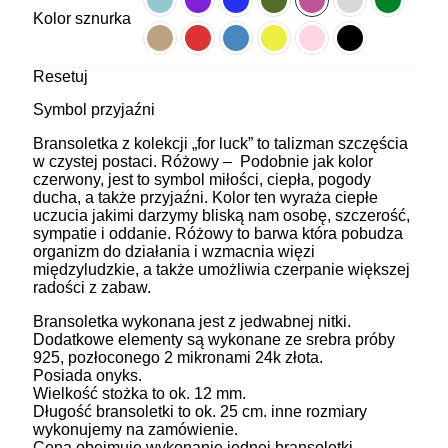
Kolor sznurka
Resetuj
Symbol przyjaźni
Bransoletka z kolekcji „for luck” to talizman szczęścia
w czystej postaci. Różowy – Podobnie jak kolor
czerwony, jest to symbol miłości, ciepła, pogody
ducha, a także przyjaźni. Kolor ten wyraża ciepłe
uczucia jakimi darzymy bliską nam osobę, szczerość,
sympatie i oddanie. Różowy to barwa która pobudza
organizm do działania i wzmacnia więzi
międzyludzkie, a także umożliwia czerpanie większej
radości z zabaw.
Bransoletka wykonana jest z jedwabnej nitki.
Dodatkowe elementy są wykonane ze srebra próby
925, pozłoconego 2 mikronami 24k złota.
Posiada onyks.
Wielkość stożka to ok. 12 mm.
Długość bransoletki to ok. 25 cm. inne rozmiary
wykonujemy na zamówienie.
Cena obejmuje wykonanie jednej bransoletki.