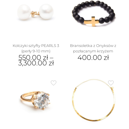
Opcje
wariantów.
można
Opcje
wybrać
można
na
wybrać
stronie
na
produktu
stronie
produktu
Kolczyki sztyfty PEARLS 3
Bransoletka z Onyksów z
(perły 9-10 mm)
pozłacanym krzyżem
550.00
zł
–
400.00
zł
3,300.00
zł
Ten
produkt
ma
wiele
wariantów.
Opcje
można
wybrać
na
stronie
produktu