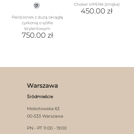
Choker VIPERA (żmijka)
450.00
zł
Pierścionek z dużą okrągłą
cyrkonią o szlifie
brylantowym
750.00
zł
Ten
produkt
ma
wiele
wariantów.
Opcje
można
wybrać
Warszawa
na
stronie
Śródmieście
produktu
Mokotowska 63
00-533 Warszawa
PN - PT 11:00 - 19:00