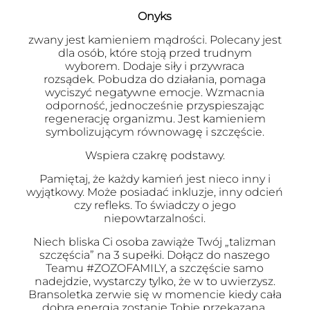
Onyks
zwany jest kamieniem mądrości. Polecany jest
dla osób, które stoją przed trudnym
wyborem. Dodaje siły i przywraca
rozsądek. Pobudza do działania, pomaga
wyciszyć negatywne emocje. Wzmacnia
odporność, jednocześnie przyspieszając
regenerację organizmu. Jest kamieniem
symbolizującym równowagę i szczęście.
Wspiera czakrę podstawy.
Pamiętaj, że każdy kamień jest nieco inny i
wyjątkowy. Może posiadać inkluzje, inny odcień
czy refleks. To świadczy o jego
niepowtarzalności.
Niech bliska Ci osoba zawiąże Twój „talizman
szczęścia” na 3 supełki. Dołącz do naszego
Teamu #ZOZOFAMILY, a szczęście samo
nadejdzie, wystarczy tylko, że w to uwierzysz.
Bransoletka zerwie się w momencie kiedy cała
dobra energia zostanie Tobie przekazana.