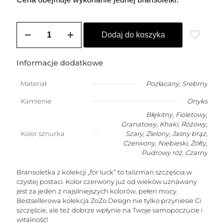
ilość
Bransoletka
Dodaj do koszyka
damska
na
szczęście
Informacje dodatkowe
z
onyksem
Materiał
Pozłacany
,
Srebrny
w
kształcie
Kamienie
Onyks
stożka
Błękitny, Fioletowy,
(kamień
Granatowy, Khaki, Różowy,
mądrości)
Kolor sznurka
Szary, Zielony, Jasny brąz,
Czerwony, Niebieski, Żółty,
Pudrowy róż, Czarny
Bransoletka z kolekcji „for luck” to talizman szczęścia w
czystej postaci. Kolor czerwony już od wieków uznawany
jest za jeden z najsilniejszych kolorów, pełen mocy.
Bestsellerowa kolekcja ZoZo Design nie tylko przyniesie Ci
szczęście, ale też dobrze wpłynie na Twoje samopoczucie i
witalność!