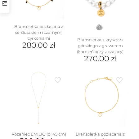
Bransoletka pozłacana z
serduszkiem i czarnymi
cyrkoniami
Bransoletka z kryształu
280.00
zł
górskiego z grawerem
(kamień oczyszczający)
w
270.00
zł
Różaniec EMILIO (dł 45 cm)
Bransoletka pozłacana z