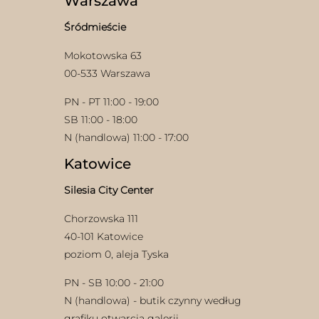
Warszawa
na
stronie
Śródmieście
produktu
Mokotowska 63
00-533 Warszawa
PN - PT 11:00 - 19:00
SB 11:00 - 18:00
N (handlowa) 11:00 - 17:00
Katowice
Silesia City Center
Chorzowska 111
40-101 Katowice
poziom 0, aleja Tyska
PN - SB 10:00 - 21:00
N (handlowa) - butik czynny według
grafiku otwarcia galerii