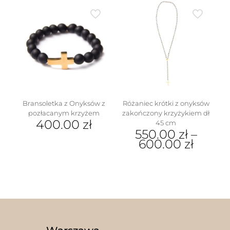
produkt
produkt
ma
ma
wiele
wiele
wariantów.
wariantów.
Opcje
Opcje
można
można
wybrać
wybrać
na
na
stronie
stronie
produktu
produktu
Bransoletka z Onyksów z
Różaniec krótki z onyksów
pozłacanym krzyżem
zakończony krzyżykiem dł
400.00
zł
45 cm
550.00
zł
–
600.00
zł
Ten
produkt
ma
wiele
wariantów.
Opcje
można
wybrać