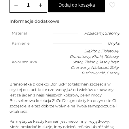
Bransoletka
Dodaj do koszyka
damska
na
szczęście
Informacje dodatkowe
z
onyksem
Materiał
Pozłacany
,
Srebrny
w
kształcie
Kamienie
Onyks
stożka
Błękitny, Fioletowy,
(kamień
Granatowy, Khaki, Różowy,
mądrości)
Kolor sznurka
Szary, Zielony, Jasny brąz,
Czerwony, Niebieski, Żółty,
Pudrowy róż, Czarny
Bransoletka z kolekcji „for luck” to talizman szczęścia w
czystej postaci. Kolor czerwony już od wieków uznawany
jest za jeden z najsilniejszych kolorów, pełen mocy.
Bestsellerowa kolekcja ZoZo Design nie tylko przyniesie Ci
szczęście, ale też dobrze wpłynie na Twoje samopoczucie i
witalność!
Pamiętaj, że każdy kamień jest nieco inny i wyjątkowy.
Może posiadać inkluzje, inny odcień, refleks lub różnić się