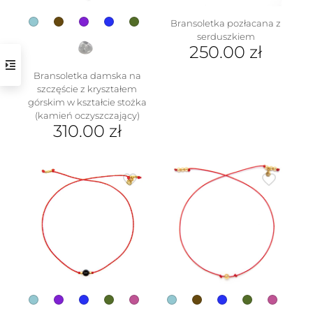
Bransoletka pozłacana z
serduszkiem
250.00
zł
Bransoletka damska na
szczęście z kryształem
górskim w kształcie stożka
(kamień oczyszczający)
w
310.00
zł
Ten
produkt
ma
wiele
wariantów.
Opcje
można
wybrać
na
stronie
produktu