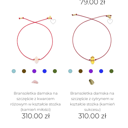
79.00
zł
produkt
Ten
ma
produkt
wiele
ma
wariantów.
wiele
Opcje
wariantów.
można
Opcje
wybrać
można
na
wybrać
stronie
na
produktu
stronie
produktu
Bransoletka damska na
Bransoletka damska na
szczęście z kwarcem
szczęście z cytrynem w
różowym w kształcie stożka
kształcie stożka (kamień
(kamień miłości)
sukcesu)
310.00
zł
310.00
zł
Ten
Ten