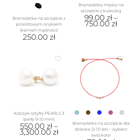
Bransoletka męska na
szczęście z kuleczką
99.00
zł
–
Bransoletka na szczęście z
750.00
zł
przelotowym onyksem
(kamień mądrości)
Ten
250.00
zł
produkt
ma
Ten
wiele
produkt
wariantów.
ma
Opcje
wiele
można
wariantów.
wybrać
Opcje
na
można
stronie
wybrać
produktu
na
stronie
produktu
Kolczyki sztyfty PEARLS 3
(perły 9-10 mm)
Bransoletka na szczęście dla
550.00
zł
–
dziecka (2-10 lat) – wybierz
3,300.00
zł
swój kolor
Ten