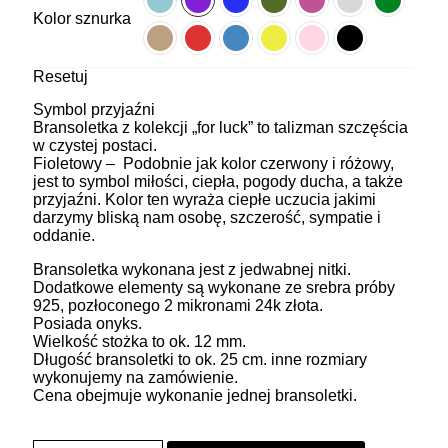
Kolor sznurka
Resetuj
Symbol przyjaźni
Bransoletka z kolekcji „for luck” to talizman szczęścia
w czystej postaci.
Fioletowy – Podobnie jak kolor czerwony i różowy,
jest to symbol miłości, ciepła, pogody ducha, a także
przyjaźni. Kolor ten wyraża ciepłe uczucia jakimi
darzymy bliską nam osobę, szczerość, sympatie i
oddanie.
Bransoletka wykonana jest z jedwabnej nitki.
Dodatkowe elementy są wykonane ze srebra próby
925, pozłoconego 2 mikronami 24k złota.
Posiada onyks.
Wielkość stożka to ok. 12 mm.
Długość bransoletki to ok. 25 cm. inne rozmiary
wykonujemy na zamówienie.
Cena obejmuje wykonanie jednej bransoletki.
ilość