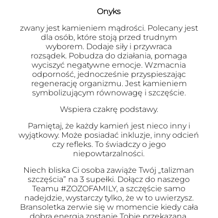
Onyks
zwany jest kamieniem mądrości. Polecany jest
dla osób, które stoją przed trudnym
wyborem. Dodaje siły i przywraca
rozsądek. Pobudza do działania, pomaga
wyciszyć negatywne emocje. Wzmacnia
odporność, jednocześnie przyspieszając
regenerację organizmu. Jest kamieniem
symbolizującym równowagę i szczęście.
Wspiera czakrę podstawy.
Pamiętaj, że każdy kamień jest nieco inny i
wyjątkowy. Może posiadać inkluzje, inny odcień
czy refleks. To świadczy o jego
niepowtarzalności.
Niech bliska Ci osoba zawiąże Twój „talizman
szczęścia” na 3 supełki. Dołącz do naszego
Teamu #ZOZOFAMILY, a szczęście samo
nadejdzie, wystarczy tylko, że w to uwierzysz.
Bransoletka zerwie się w momencie kiedy cała
dobra energia zostanie Tobie przekazana.