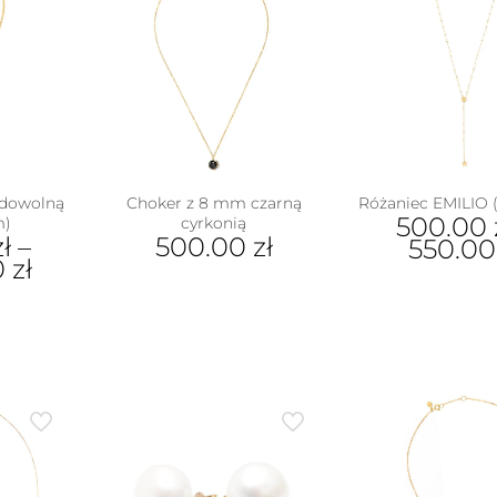
 dowolną
Choker z 8 mm czarną
Różaniec EMILIO 
500.00
m)
cyrkonią
zł
–
500.00
zł
550.0
0
zł
Ten
pro
ukt
ma
wiel
e
war
antów.
Opc
e
moż
na
wyb
ać
na
stro