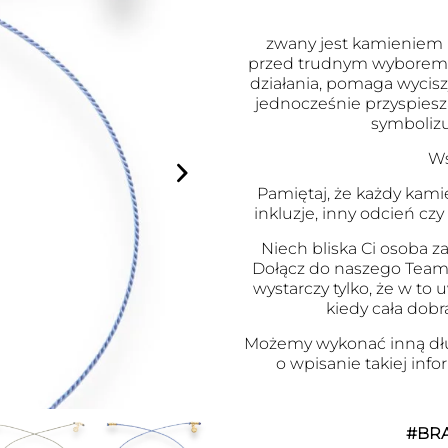
zwany jest kamieniem m
przed trudnym wyborem. 
działania, pomaga wyci
jednocześnie przyspies
symbolizu
Ws
Pamiętaj, że każdy kami
inkluzje, inny odcień czy
Niech bliska Ci osoba za
Dołącz do naszego Team
wystarczy tylko, że w to
kiedy cała dobr
Możemy wykonać inną dł
o wpisanie takiej inf
#BR