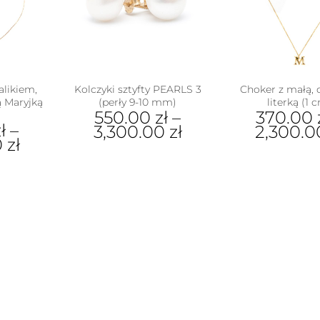
ie
pro
uktu
likiem,
Kolczyki sztyfty PEARLS 3
Choker z małą,
 Maryjką
(perły 9-10 mm)
literką (1 
550.00
zł
–
370.00
ł
–
3,300.00
zł
2,300.
0
zł
Ten
Ten
produkt
pro
ukt
ma
ma
wiele
wiel
e
wariantów.
war
antów.
Opcje
Opc
e
można
moż
na
wybrać
wyb
ać
na
na
stronie
stro
ie
produktu
pro
uktu