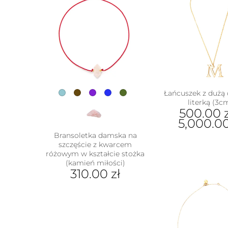
Łańcuszek z dużą
literką (3c
500.00
5,000.0
Bransoletka damska na
Ten
szczęście z kwarcem
prod
różowym w kształcie stożka
ma
(kamień miłości)
wiel
310.00
zł
wari
Ten
Opcj
produkt
moż
ma
wybr
w
wiele
na
wariantów.