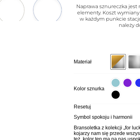
Naprawa sznureczka jest m
elementy. Koszt wymiany j
w każdym punkcie stacj
należy d
Materiał
Kolor sznurka
Resetuj
Symbol spokoju i harmonii
Bransoletka z kolekcji „for luc
kojarzy nam się przede wszys
też, kolor ten ma na nas uspo