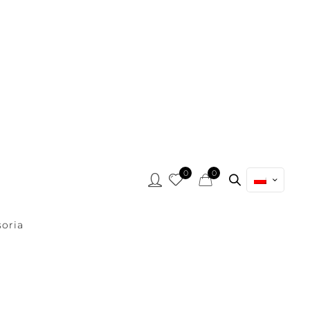
0
0
oria