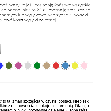
ożliwa tylko jeśli posiadają Państwo wszystkie
edwabnej nitki to 20 zł i można ją zrealizować
onarnym lub wysyłkowo, w przypadku wysyłki
oliczyć koszt wysyłki zwrotnej.
k” to talizman szczęścia w czystej postaci. Niebieski
tkim z duchowością, spokojem i harmonią. Dlatego
kajający wpływ i pozytywne działanie. Osoba która