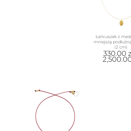
stron
Opcje
prod
można
wybrać
na
stronie
produktu
Łańcuszek z meda
mniejszą podłużną
(2 cm)
330.00
z
2,500.0
Ten
prod
ma
wiel
wari
Opcj
moż
wybr
na
stron
prod