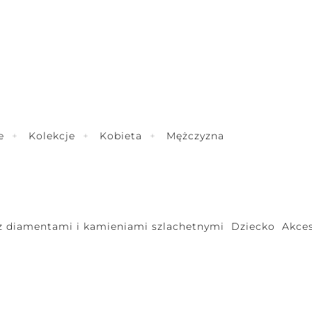
e
Kolekcje
Kobieta
Mężczyzna
 z diamentami i kamieniami szlachetnymi
Dziecko
Akces