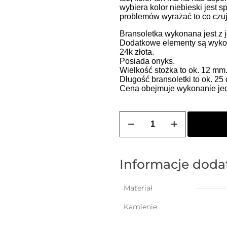
wybiera kolor niebieski jest 
problemów wyrażać to co czuje
Bransoletka wykonana jest z j
Dodatkowe elementy są wykon
24k złota.
Posiada onyks.
Wielkość stożka to ok. 12 mm
Długość bransoletki to ok. 2
Cena obejmuje wykonanie jedn
ilość
Bransoletka
damska
na
szczęście
z
Informacje dod
onyksem
w
kształcie
Materiał
stożka
(kamień
Kamienie
mądrości)