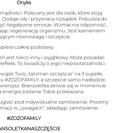
Onyks
ądrości. Polecany jest dla osób, które stoją
Dodaje siły i przywraca rozsądek. Pobudza do
szyć negatywne emocje. Wzmacnia odporność,
zając regenerację organizmu. Jest kamieniem
jącym równowagę i szczęście.
piera czakrę podstawy.
eń jest nieco inny i wyjątkowy. Może posiadać
 refleks. To świadczy o jego niepowtarzalności.
wiąże Twój „talizman szczęścia” na 3 supełki.
u #ZOZOFAMILY, a szczęście samo nadejdzie,
 uwierzysz. Bransoletka zerwie się w momencie
a energia zostanie Tobie przekazana.
ugość pod indywidualne zamówienie. Prosimy
ormacji w „uwagach”, składając zamówienie.
#ZOZOFAMILY
ANSOLETKANASZCZĘŚCIE