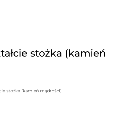
tałcie stożka (kamień
cie stożka (kamień mądrości)