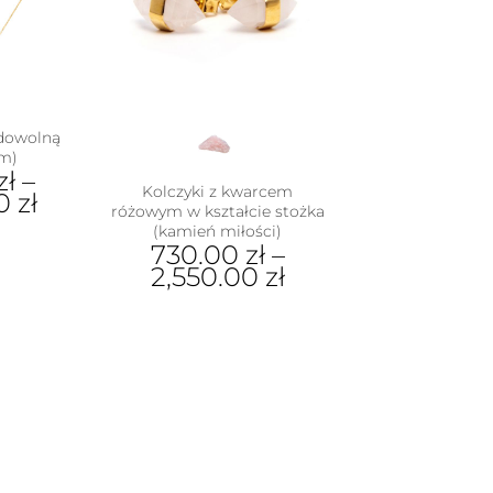
duktu
można
wybrać
na
stronie
produktu
 dowolną
cm)
zł
–
Kolczyki z kwarcem
00
zł
różowym w kształcie stożka
(kamień miłości)
730.00
zł
–
dukt
2,550.00
zł
e
Ten
iantów.
produkt
je
ma
na
wiele
rać
wariantów.
Opcje
nie
można
duktu
wybrać
na