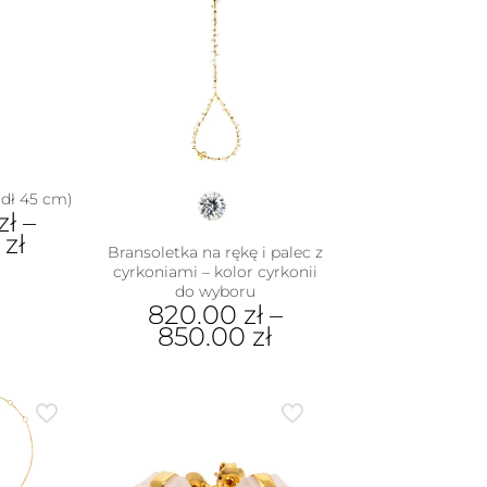
(dł 45 cm)
zł
–
0
zł
Bransoletka na rękę i palec z
cyrkoniami – kolor cyrkonii
do wyboru
dukt
820.00
zł
–
850.00
zł
e
iantów.
Ten
je
produkt
na
ma
rać
wiele
wariantów.
nie
Opcje