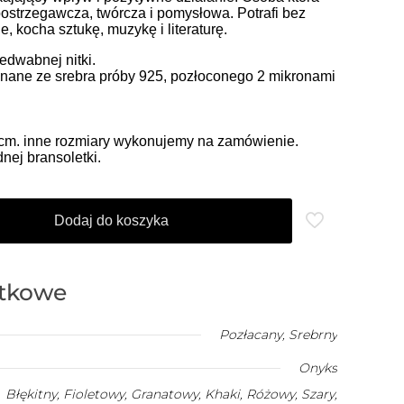
spostrzegawcza, twórcza i pomysłowa. Potrafi bez
, kocha sztukę, muzykę i literaturę.
edwabnej nitki.
ane ze srebra próby 925, pozłoconego 2 mikronami
.
5 cm. inne rozmiary wykonujemy na zamówienie.
ej bransoletki.
Dodaj do koszyka
atkowe
Pozłacany
,
Srebrny
Onyks
Błękitny, Fioletowy, Granatowy, Khaki, Różowy, Szary,