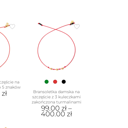
częście na
o 5 znaków
0
zł
Bransoletka damska na
szczęście z 3 kuleczkami
zakończona turmalinami
99.00
zł
–
400.00
zł
Ten
produkt