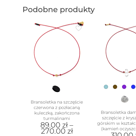
Podobne produkty
Bransoletka na szczęście
czerwona z pozłacaną
Bransoletka da
kuleczką, zakończona
szczęście z kry
turmalinami
89.00
zł
–
górskim w kształc
(kamień oczyszc
270.00
zł
310.00