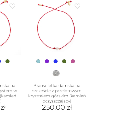
ma
wiele
wariantów.
Opcje
można
wybrać
na
stronie
produktu
mska na
Bransoletka damska na
tystem w
szczęście z przelotowym
 (kamień
kryształem górskim (kamień
)
oczyszczający)
0
zł
250.00
zł
Ten
dukt
produkt
ma