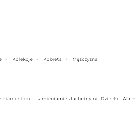
e
Kolekcje
Kobieta
Mężczyzna
 z diamentami i kamieniami szlachetnymi
Dziecko
Akces