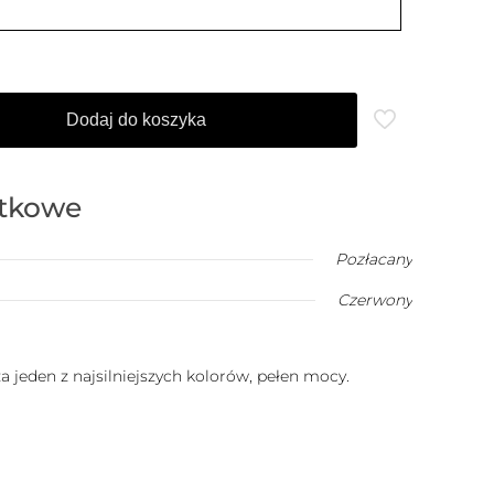
Dodaj do koszyka
atkowe
Pozłacany
Czerwony
a jeden z najsilniejszych kolorów, pełen mocy.