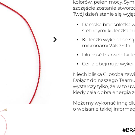
kolorów, pełen mocy. Symbo
szczęście zostanie stworzo
Twój dzień stanie się wyją
Damska bransoletka w
srebrnymi kuleczkami
Kuleczki wykonane są 
mikronami 24k złota.
Długość bransoletki to
Cena obejmuje wykonan
Niech bliska Ci osoba zawi
Dołącz do naszego Teamu
wystarczy tylko, że w to 
kiedy cała dobra energia 
Możemy wykonać inną dłu
o wpisanie takiej informa
#BR