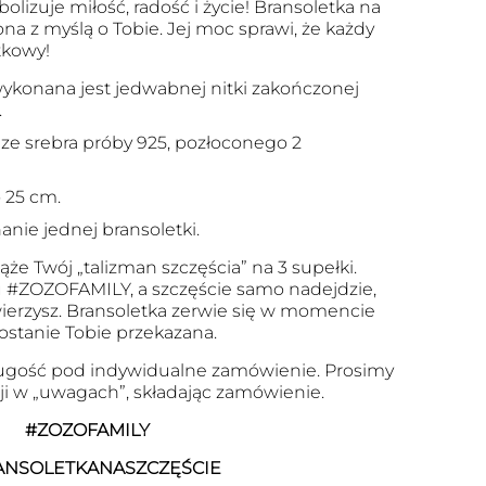
lizuje miłość, radość i życie! Bransoletka na
na z myślą o Tobie. Jej moc sprawi, że każdy
tkowy!
ykonana jest jedwabnej nitki zakończonej
.
ze srebra próby 925, pozłoconego 2
 25 cm.
ie jednej bransoletki.
ąże Twój „talizman szczęścia” na 3 supełki.
 #ZOZOFAMILY, a szczęście samo nadejdzie,
uwierzysz. Bransoletka zerwie się w momencie
zostanie Tobie przekazana.
gość pod indywidualne zamówienie. Prosimy
cji w „uwagach”, składając zamówienie.
#ZOZOFAMILY
ANSOLETKANASZCZĘŚCIE