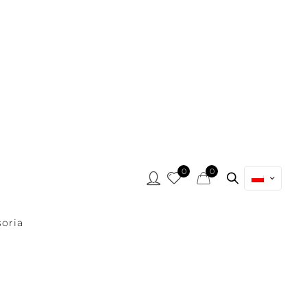
0
0
oria