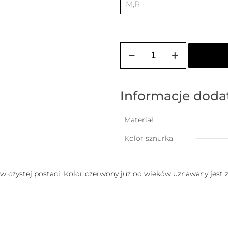
ilość
Bransoletka
na
szczęście
z
dowolnymi
Informacje dod
literkami
i
serduszkiem
Materiał
Kolor sznurka
a w czystej postaci. Kolor czerwony już od wieków uznawany jest z