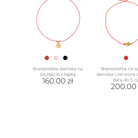
Bransoletka damska na
Bransoletka na s
szczęście z łapką
damska czerwona 
160.00
zł
datą do 5 cy
200.0
Ten
produkt
ma
wiele
wariantów.
Opcje
można
wybrać