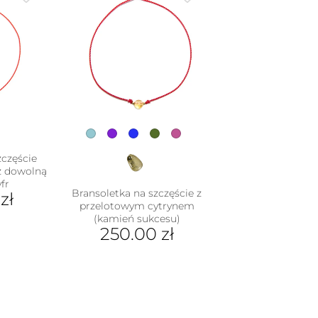
wiel
war
Opc
moż
wyb
na
stro
pro
zczęście
z dowolną
fr
Bransoletka na szczęście z
0
zł
przelotowym cytrynem
(kamień sukcesu)
250.00
zł
Ten
produkt
ma
wiele
wariantów.