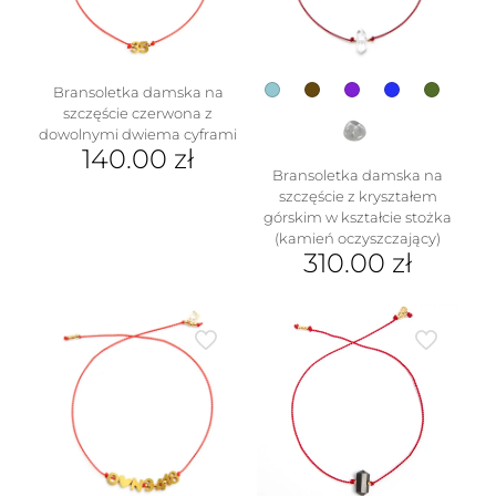
Bransoletka damska na
szczęście czerwona z
dowolnymi dwiema cyframi
140.00
zł
Bransoletka damska na
szczęście z kryształem
górskim w kształcie stożka
(kamień oczyszczający)
310.00
zł
Ten
produkt
ma
wiele
wariantów.
Opcje
można
wybrać
na
stronie