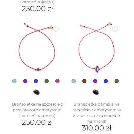
(kamień sukcesu)
Ten
250.00
zł
produkt
ma
Ten
wiele
produkt
wariantów.
ma
Opcje
wiele
można
wariantów.
wybrać
Opcje
na
można
w
stronie
wybrać
produktu
na
stronie
produktu
Bransoletka na szczęście z
Bransoletka damska na
przelotowym ametystem
szczęście z ametystem w
(kamień harmonii)
kształcie stożka (kamień
250.00
zł
harmonii)
310.00
zł
Ten