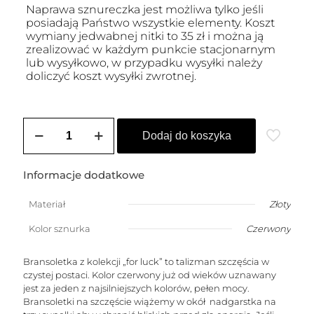
Naprawa sznureczka jest możliwa tylko jeśli
posiadają Państwo wszystkie elementy. Koszt
wymiany jedwabnej nitki to 35 zł i można ją
zrealizować w każdym punkcie stacjonarnym
lub wysyłkowo, w przypadku wysyłki należy
doliczyć koszt wysyłki zwrotnej.
ilość
Bransoletka
Dodaj do koszyka
na
szczęście
ze
Informacje dodatkowe
złotą
kuleczką
Materiał
Złoty
i
cyrkoniami
Kolor sznurka
Czerwony
Swarovskiego
Bransoletka z kolekcji „for luck” to talizman szczęścia w
czystej postaci. Kolor czerwony już od wieków uznawany
jest za jeden z najsilniejszych kolorów, pełen mocy.
Bransoletki na szczęście wiążemy w okół nadgarstka na