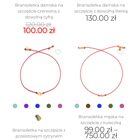
Bransoletka damska na
Bransoletka damska na
szczęście czerwona z
szczęście z dowolną literką
130.00
zł
dowolną cyfrą
Pierwotna
120.00
zł
Ten
cena
Aktualna
100.00
zł
produkt
wynosiła:
cena
ma
Ten
120.00 zł.
wynosi:
wiele
produkt
100.00 zł.
wariantów.
ma
Opcje
wiele
można
wariantów.
wybrać
Opcje
na
można
stronie
wybrać
produktu
na
stronie
produktu
Bransoletka męska na
szczęście z kuleczką
99.00
zł
–
Bransoletka na szczęście z
750.00
zł
przelotowym cytrynem