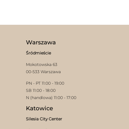
produkt
Ten
ma
produkt
wiele
ma
wariantów.
wiele
Opcje
wariantów.
można
Opcje
wybrać
można
na
wybrać
Warszawa
stronie
na
produktu
stronie
Śródmieście
produktu
Mokotowska 63
00-533 Warszawa
PN - PT 11:00 - 19:00
SB 11:00 - 18:00
N (handlowa) 11:00 - 17:00
Katowice
Silesia City Center