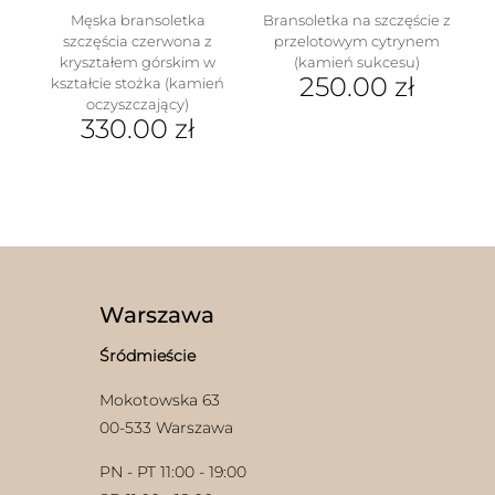
Męska bransoletka
Bransoletka na szczęście z
szczęścia czerwona z
przelotowym cytrynem
kryształem górskim w
(kamień sukcesu)
250.00
zł
kształcie stożka (kamień
oczyszczający)
Ten
330.00
zł
produkt
ma
wiele
wariantów.
Opcje
można
wybrać
na
stronie
Warszawa
produktu
Śródmieście
Mokotowska 63
00-533 Warszawa
PN - PT 11:00 - 19:00