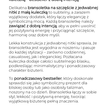
Delikatna
bransoletka na szczęście z jedwabnej
nitki z małą kuleczką
to subtelny, a zarazem
wyjątkowy dodatek, który łączy elegancję z
symboliczną mocą. Każdą bransoletkę należy
zawiązać z dobrą intencją
, aby w pełni uwolnić
jej pozytywną energię i przyciągnąć szczęście,
harmonię oraz dobre myśli.
Lekka konstrukcja z jedwabnej nitki sprawia, że
bransoletka jest wygodna w noszeniu i pasuje
do każdej stylizacji – zarówno codziennej,
casualowej, jak i eleganckiej. Pozłacana
kuleczka dodaje całości subtelnego blasku,
podkreślając minimalistyczny i ponadczasowy
charakter biżuterii.
To
ponadczasowy bestseller
, który doskonale
sprawdzi się jako symboliczny prezent dla
bliskiej osoby lub jako osobisty talizman,
noszony na co dzień. Bransoletka łączy w sobie
styl, lekkość i pozytywną energię, tworząc
wyjątkową biżuterię pełną znaczenia.