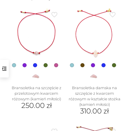
w
Bransoletka na szczęście z
Bransoletka damska na
przelotowym kwarcem
szczęście z kwarcem
różowym (kamień miłości)
różowym w kształcie stożka
250.00
zł
(kamień miłości)
310.00
zł
Ten
produkt
Ten
ma
produkt
wiele
ma