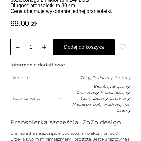
Długość bransoletki to 30 cm.
Cena obejmuje wykonanie jednej bransoletki.
99.00
zł
ilość
Bransoletka
Dodaj do koszyka
męska
na
szczęście
Informacje dodatkowe
z
kuleczką
Materiał
Złoty
,
Pozłacany
,
Srebrny
Błękitny, Brązowy,
Granatowy, Khaki, Różowy,
Kolor sznurka
Szary, Zielony, Czerwony,
Niebieski, Żółty, Pudrowy róż,
Czarny
Bransoletka szczęścia ZoZo design
Bransoletka na szczęście pochodzi z kolekcji „for luck”.
Urzeka swoim minimalizmem i prostotą. Jest kunsztowna i