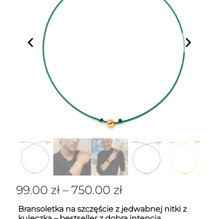
99.00
zł
–
750.00
zł
Bransoletka na szczęście z jedwabnej nitki z
kuleczką – bestseller z dobrą intencją