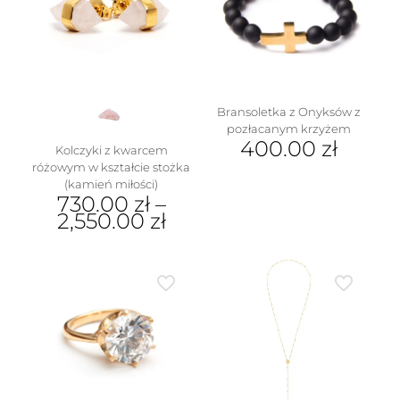
Opcje
produktu
można
wybrać
na
stronie
produktu
Bransoletka z Onyksów z
pozłacanym krzyżem
400.00
zł
Kolczyki z kwarcem
różowym w kształcie stożka
(kamień miłości)
730.00
zł
–
2,550.00
zł
Ten
produkt
ma
wiele
wariantów.
Opcje
można
wybrać
na
stronie