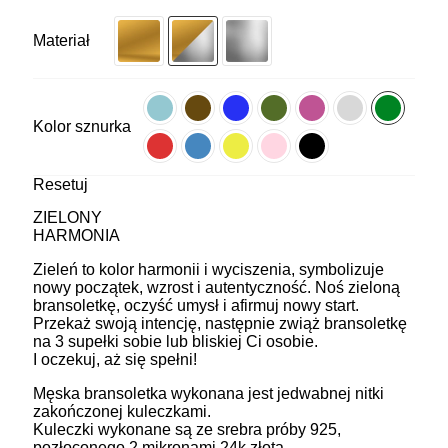
Materiał
Kolor sznurka
Resetuj
ZIELONY
HARMONIA
Zieleń to kolor harmonii i wyciszenia, symbolizuje
nowy początek, wzrost i autentyczność. Noś zieloną
bransoletkę, oczyść umysł i afirmuj nowy start.
Przekaż swoją intencję, następnie zwiąż bransoletkę
na 3 supełki sobie lub bliskiej Ci osobie.
I oczekuj, aż się spełni!
Męska bransoletka wykonana jest jedwabnej nitki
zakończonej kuleczkami.
Kuleczki wykonane są ze srebra próby 925,
pozłoconego 2 mikronami 24k złota.