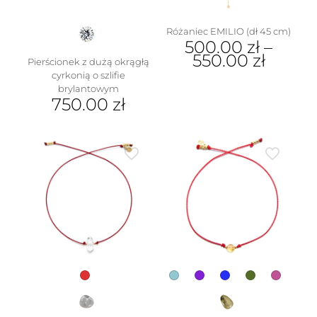
produktu
Różaniec EMILIO (dł 45 cm)
500.00
zł
–
550.00
zł
Pierścionek z dużą okrągłą
cyrkonią o szlifie
Ten
brylantowym
produkt
750.00
zł
ma
wiele
Ten
wariantów.
produkt
Opcje
ma
można
wiele
wybrać
wariantów.
na
Opcje
stronie
można
produktu
wybrać
na
stronie
produktu